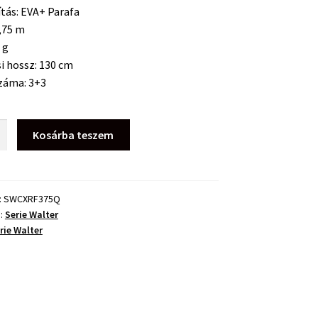
tás: EVA+ Parafa
,75 m
 g
si hossz:
130 cm
záma:
3+3
Kosárba teszem
ntal
:
SWCXRF375Q
a:
Serie Walter
rie Walter
ég