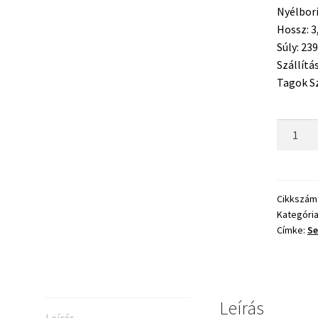
Nyélborí
Hossz: 3
Súly:
239
Szállítá
Tagok S
Serie
Walter
Contine
XR
Feeder
Cikkszám
Kategóri
375
Címke:
Se
100g
mennyis
Leírás