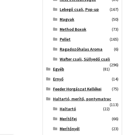
Lebegő csali, Pop-up
(167)
Magvak
(50)
Method Boxok
(73)
Pellet
(165)
Ragadozóhalas Aroma
(6)
Wafter csali, Süllyedő csali
(296)
Egyéb
(81)
Ernyő
(14)
Feeder Horgászat Kellékei
(75)
Haltartó, merítő, pontymatrac
(113)
Haltartó
(22)
Merítőfej
(66)
Merítőnyél
(23)