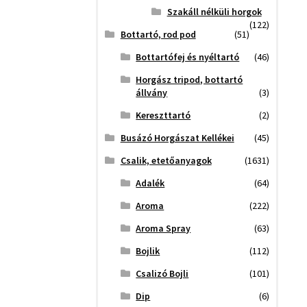
Szakáll nélküli horgok
(122)
Bottartó, rod pod
(51)
Bottartófej és nyéltartó
(46)
Horgász tripod, bottartó
állvány
(3)
Kereszttartó
(2)
Busázó Horgászat Kellékei
(45)
Csalik, etetőanyagok
(1631)
Adalék
(64)
Aroma
(222)
Aroma Spray
(63)
Bojlik
(112)
Csalizó Bojli
(101)
Dip
(6)