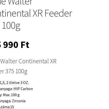
ie Walter
tinental XR Feeder
 100g
5 990
Ft
 Walter Continental XR
r 375 100g
1,5, 2 illetve 3 OZ.
 anyaga: HVF Carbon
y:
Max. 100 g
anyaga:
Zirconia
száma:15