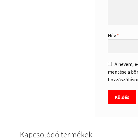
Név
*
A nevem, 
mentése a bö
hozzászóláso
Kapcsolódó termékek