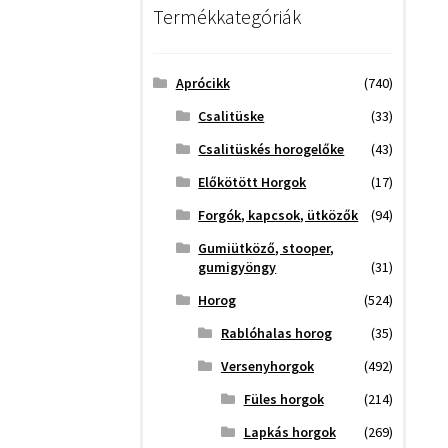
Termékkategóriák
Aprócikk
(740)
Csalitüske
(33)
Csalitüskés horogelőke
(43)
Előkötött Horgok
(17)
Forgók, kapcsok, ütközők
(94)
Gumiütköző, stooper,
gumigyöngy
(31)
Horog
(524)
Rablóhalas horog
(35)
Versenyhorgok
(492)
Füles horgok
(214)
Lapkás horgok
(269)