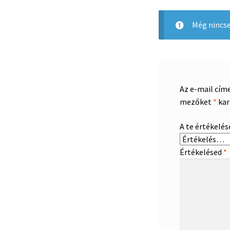
Még nincse
Az e-mail cím
mezőket
*
kar
A te értékelé
Értékelésed
*