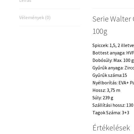
Leírás
Serie Walter
Vélemények (0)
100g
Spiccek: 1,5, 2 illetv
Bottest anyaga: HV
Dobósúly:
Max. 100 g
Gyűrűk anyaga:
Zirc
Gyűrűk száma:15
Nyélborítás: EVA+ P
Hossz: 3,75 m
Súly:
239 g
Szállítási hossz:
130
Tagok Száma:
3+3
Értékelések