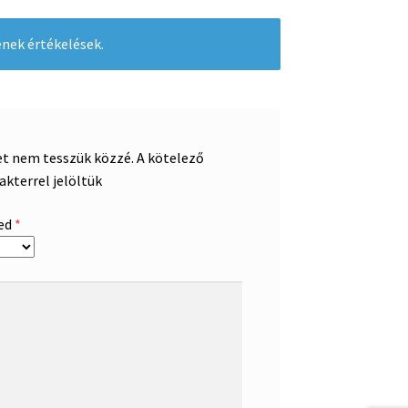
nek értékelések.
et nem tesszük közzé.
A kötelező
akterrel jelöltük
sed
*