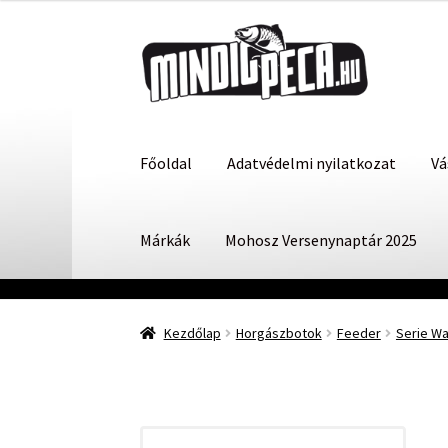
Ugrás
Kilépés
a
a
navigációhoz
tartalomba
Főoldal
Adatvédelmi nyilatkozat
Vá
Márkák
Mohosz Versenynaptár 2025
Kezdőlap
Horgászbotok
Feeder
Serie Wa