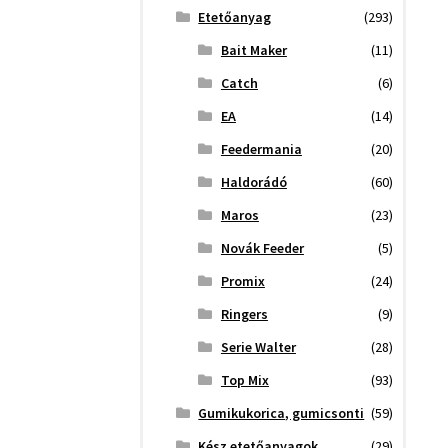
Etetőanyag
(293)
Bait Maker
(11)
Catch
(6)
EA
(14)
Feedermania
(20)
Haldorádó
(60)
Maros
(23)
Novák Feeder
(5)
Promix
(24)
Ringers
(9)
Serie Walter
(28)
Top Mix
(93)
Gumikukorica, gumicsonti
(59)
Kész etetőanyagok
(29)