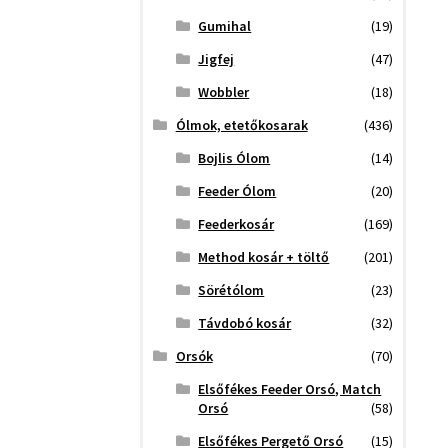
Gumihal
(19)
Jigfej
(47)
Wobbler
(18)
Ólmok, etetőkosarak
(436)
Bojlis Ólom
(14)
Feeder Ólom
(20)
Feederkosár
(169)
Method kosár + töltő
(201)
Sörétólom
(23)
Távdobó kosár
(32)
Orsók
(70)
Elsőfékes Feeder Orsó, Match
Orsó
(58)
Elsőfékes Pergető Orsó
(15)