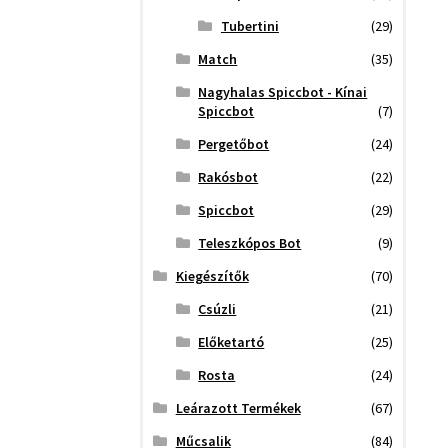
Tubertini
(29)
Match
(35)
Nagyhalas Spiccbot - Kínai
Spiccbot
(7)
Pergetőbot
(24)
Rakósbot
(22)
Spiccbot
(29)
Teleszkópos Bot
(9)
Kiegészítők
(70)
Csúzli
(21)
Előketartó
(25)
Rosta
(24)
Leárazott Termékek
(67)
Műcsalik
(84)