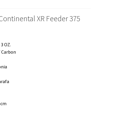
 Continental XR Feeder 375
e 3 OZ.
F Carbon
onia
arafa
 cm