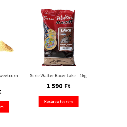
Sweetcorn
Serie Walter Racer Lake – 1kg
1 590
Ft
t
Kosárba teszem
em