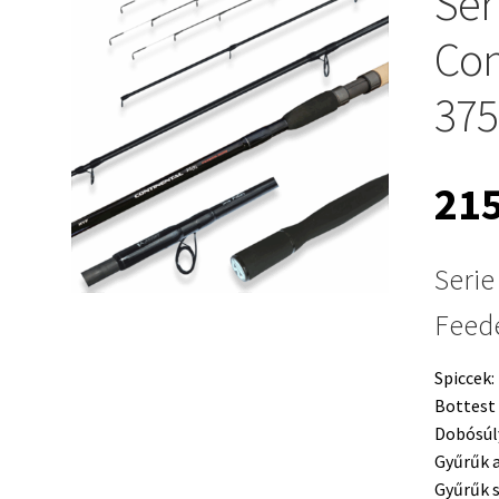
Ser
Con
375
21
Serie
Feede
Spiccek: 
Bottest
Dobósúl
Gyűrűk 
Gyűrűk 