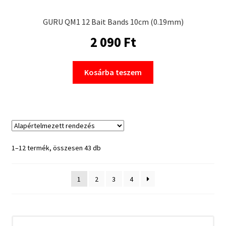
GURU QM1 12 Bait Bands 10cm (0.19mm)
2 090
Ft
Kosárba teszem
1–12 termék, összesen 43 db
1
2
3
4