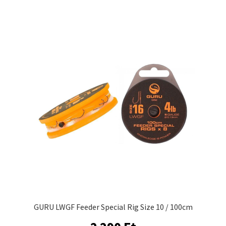
1
több
790 Ft.
variációja
190 Ft.
van.
A
változatok
a
termékoldalon
választhatók
ki
GURU LWGF Feeder Special Rig Size 10 / 100cm