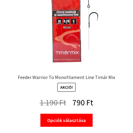
termékoldalon
választhatók
ki
Feeder Warrior To Monofilament Line Timár Mix
AKCIÓ!
Original
Current
1 190
Ft
790
Ft
price
price
Ennek
Opciók választása
a
was:
is:
terméknek