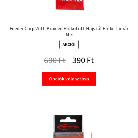
Feeder Carp With Braided Előkötött Hajszál Előke Timár
Mix
AKCIÓ!
Original
Current
690
Ft
390
Ft
price
price
Ennek
Opciók választása
a
was:
is:
terméknek
690 Ft.
390 Ft.
több
variációja
van.
A
változatok
a