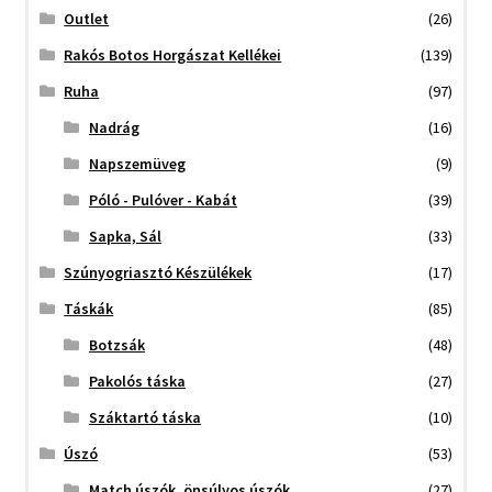
Outlet
(26)
Rakós Botos Horgászat Kellékei
(139)
Ruha
(97)
Nadrág
(16)
Napszemüveg
(9)
Póló - Pulóver - Kabát
(39)
Sapka, Sál
(33)
Szúnyogriasztó Készülékek
(17)
Táskák
(85)
Botzsák
(48)
Pakolós táska
(27)
Száktartó táska
(10)
Úszó
(53)
Match úszók, önsúlyos úszók
(27)