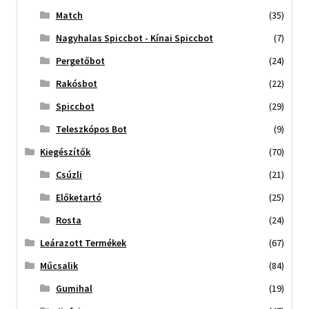
Match
(35)
Nagyhalas Spiccbot - Kínai Spiccbot
(7)
Pergetőbot
(24)
Rakósbot
(22)
Spiccbot
(29)
Teleszkópos Bot
(9)
Kiegészítők
(70)
Csúzli
(21)
Előketartó
(25)
Rosta
(24)
Leárazott Termékek
(67)
Műcsalik
(84)
Gumihal
(19)