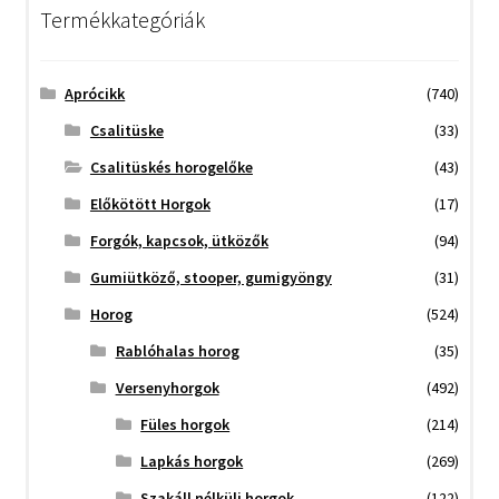
Termékkategóriák
Aprócikk
(740)
Csalitüske
(33)
Csalitüskés horogelőke
(43)
Előkötött Horgok
(17)
Forgók, kapcsok, ütközők
(94)
Gumiütköző, stooper, gumigyöngy
(31)
Horog
(524)
Rablóhalas horog
(35)
Versenyhorgok
(492)
Füles horgok
(214)
Lapkás horgok
(269)
Szakáll nélküli horgok
(122)