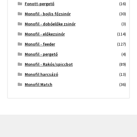
Fonott-pergető
(16)
Monofil - bojlis főzsinór
(30)
Monofil - dobóelőke zsinór
(3)
Monofil - előkezsinór
(114)
Monofil - feeder
(127)
Monofil - pergető
(4)
Monofil - Rakós/spiccbot
(89)
Monofil harcsázó
(13)
Monofil Match
(36)