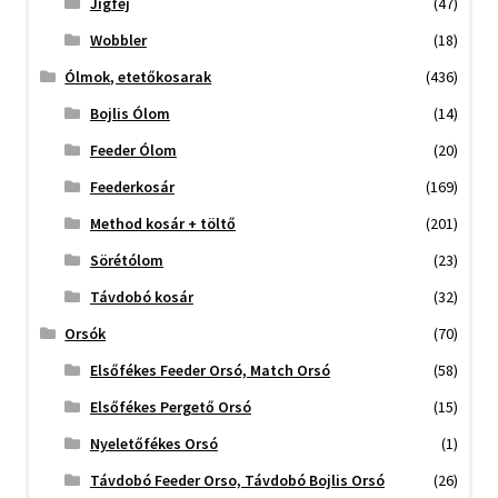
Jigfej
(47)
Wobbler
(18)
Ólmok, etetőkosarak
(436)
Bojlis Ólom
(14)
Feeder Ólom
(20)
Feederkosár
(169)
Method kosár + töltő
(201)
Sörétólom
(23)
Távdobó kosár
(32)
Orsók
(70)
Elsőfékes Feeder Orsó, Match Orsó
(58)
Elsőfékes Pergető Orsó
(15)
Nyeletőfékes Orsó
(1)
Távdobó Feeder Orso, Távdobó Bojlis Orsó
(26)