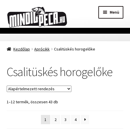
Ugrás
Kilépés
Menü
a
a
navigációhoz
tartalomba
Főoldal
Kezdőlap
Aprócikk
Csalitüskés horogelőke
Adatvédelmi nyilatkozat
Vásárlási feltételek
Csalitüskés horogelőke
Szállítási Információ
Kapcsolat
1–12 termék, összesen 43 db
Márkák
1
2
3
4
Mohosz Versenynaptár 2025