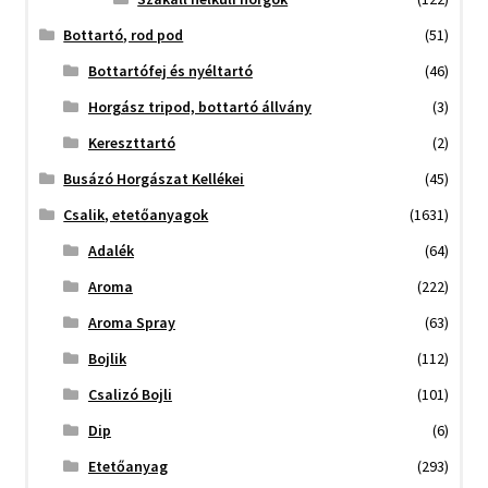
Bottartó, rod pod
(51)
Bottartófej és nyéltartó
(46)
Horgász tripod, bottartó állvány
(3)
Kereszttartó
(2)
Busázó Horgászat Kellékei
(45)
Csalik, etetőanyagok
(1631)
Adalék
(64)
Aroma
(222)
Aroma Spray
(63)
Bojlik
(112)
Csalizó Bojli
(101)
Dip
(6)
Etetőanyag
(293)