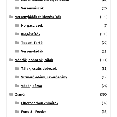
Versenyúszók
(26)
Versenyládák és kiegészítők
(173)
Horgász szék
(7)
Kiegészítők
(135)
Topset Tartó
(22)
Versenyládák
(11)
Vödrök, dobozok, tálak
(111)
Tálak, csalis dobozok
(81)
Vízmerő edény, Keverőedény
(12)
Vödör, dézsa
(26)
Zsinór
(390)
Fluorocarbon Zsinórok
(37)
Fonott - Feeder
(35)