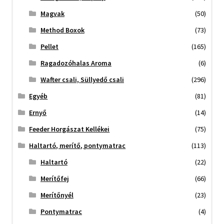
Magvak
(50)
Method Boxok
(73)
Pellet
(165)
Ragadozóhalas Aroma
(6)
Wafter csali, Süllyedő csali
(296)
Egyéb
(81)
Ernyő
(14)
Feeder Horgászat Kellékei
(75)
Haltartó, merítő, pontymatrac
(113)
Haltartó
(22)
Merítőfej
(66)
Merítőnyél
(23)
Pontymatrac
(4)