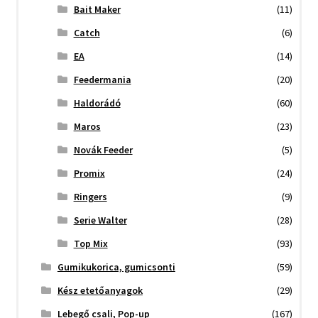
Bait Maker
(11)
Catch
(6)
EA
(14)
Feedermania
(20)
Haldorádó
(60)
Maros
(23)
Novák Feeder
(5)
Promix
(24)
Ringers
(9)
Serie Walter
(28)
Top Mix
(93)
Gumikukorica, gumicsonti
(59)
Kész etetőanyagok
(29)
Lebegő csali, Pop-up
(167)