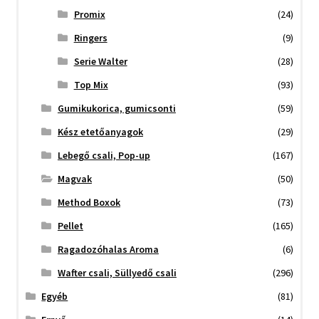
Promix
(24)
Ringers
(9)
Serie Walter
(28)
Top Mix
(93)
Gumikukorica, gumicsonti
(59)
Kész etetőanyagok
(29)
Lebegő csali, Pop-up
(167)
Magvak
(50)
Method Boxok
(73)
Pellet
(165)
Ragadozóhalas Aroma
(6)
Wafter csali, Süllyedő csali
(296)
Egyéb
(81)