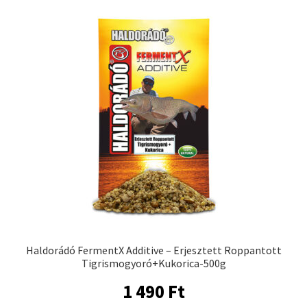
Haldorádó FermentX Additive – Erjesztett Roppantott
Tigrismogyoró+Kukorica-500g
1 490
Ft