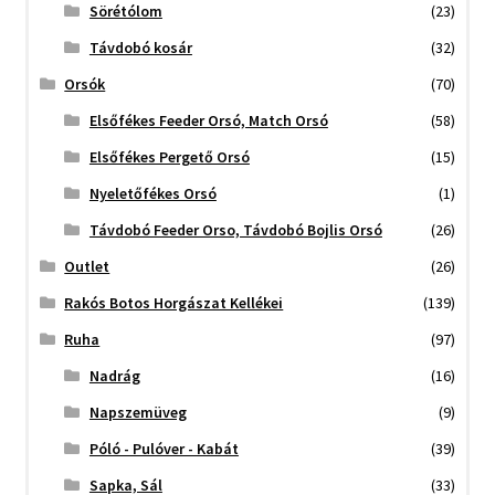
Sörétólom
(23)
Távdobó kosár
(32)
Orsók
(70)
Elsőfékes Feeder Orsó, Match Orsó
(58)
Elsőfékes Pergető Orsó
(15)
Nyeletőfékes Orsó
(1)
Távdobó Feeder Orso, Távdobó Bojlis Orsó
(26)
Outlet
(26)
Rakós Botos Horgászat Kellékei
(139)
Ruha
(97)
Nadrág
(16)
Napszemüveg
(9)
Póló - Pulóver - Kabát
(39)
Sapka, Sál
(33)