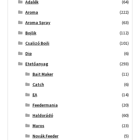
Adalék
(64)
Aroma
(222)
Aroma Spray
(63)
Bojlik
(112)
Csalizó Bojli
(101)
Dip
(6)
Etetőanyag
(293)
Bait Maker
(11)
Catch
(6)
EA
(14)
Feedermania
(20)
Haldorádó
(60)
Maros
(23)
Novák Feeder
(5)