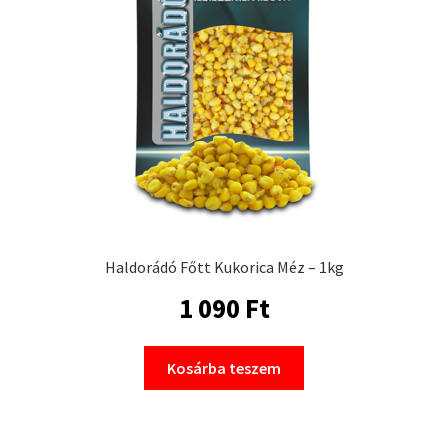
Haldorádó Főtt Kukorica Méz – 1kg
1 090
Ft
Kosárba teszem