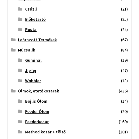
Csúzli
(21)
Előketartó
(25)
Rosta
(24)
Leárazott Termékek
(67)
Műcsalik
(84)
Gumihal
(19)
Jigfej
(47)
Wobbler
(18)
Ólmok, etetőkosarak
(436)
Bojlis Ólom
(14)
Feeder Ólom
(20)
Feederkosár
(169)
Method kosár + töltő
(201)