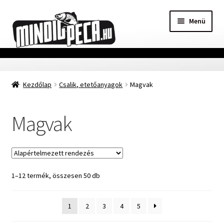
Ugrás
Kilépés
Menü
a
a
navigációhoz
tartalomba
Főoldal
Kezdőlap
Csalik, etetőanyagok
Magvak
Adatvédelmi nyilatkozat
Vásárlási feltételek
Magvak
Szállítási Információ
Kapcsolat
1–12 termék, összesen 50 db
Márkák
1
2
3
4
5
Mohosz Versenynaptár 2025