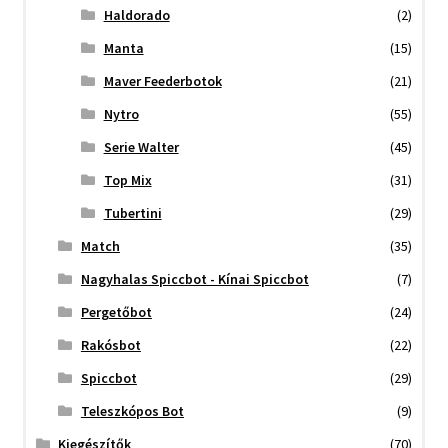
Haldorado
(2)
Manta
(15)
Maver Feederbotok
(21)
Nytro
(55)
Serie Walter
(45)
Top Mix
(31)
Tubertini
(29)
Match
(35)
Nagyhalas Spiccbot - Kínai Spiccbot
(7)
Pergetőbot
(24)
Rakósbot
(22)
Spiccbot
(29)
Teleszkópos Bot
(9)
Kiegészítők
(70)