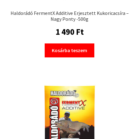
Haldorádó FermentX Additive Erjesztett Kukoricacsíra –
Nagy Ponty -500g
1 490
Ft
Kosárba teszem