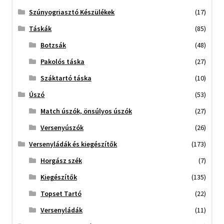
Szúnyogriasztó Készülékek
(17)
Táskák
(85)
Botzsák
(48)
Pakolós táska
(27)
Száktartó táska
(10)
Úszó
(53)
Match úszók, önsúlyos úszók
(27)
Versenyúszók
(26)
Versenyládák és kiegészítők
(173)
Horgász szék
(7)
Kiegészítők
(135)
Topset Tartó
(22)
Versenyládák
(11)