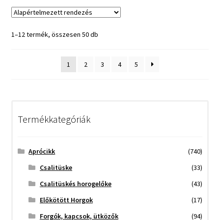
1–12 termék, összesen 50 db
1
2
3
4
5
Termékkategóriák
Aprócikk
(740)
Csalitüske
(33)
Csalitüskés horogelőke
(43)
Előkötött Horgok
(17)
Forgók, kapcsok, ütközők
(94)