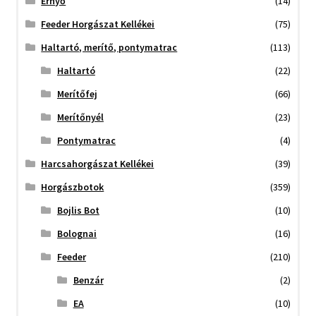
Ernyő
(14)
Feeder Horgászat Kellékei
(75)
Haltartó, merítő, pontymatrac
(113)
Haltartó
(22)
Merítőfej
(66)
Merítőnyél
(23)
Pontymatrac
(4)
Harcsahorgászat Kellékei
(39)
Horgászbotok
(359)
Bojlis Bot
(10)
Bolognai
(16)
Feeder
(210)
Benzár
(2)
EA
(10)