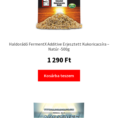
Haldorádó FermentX Additive Erjesztett Kukoricacsíra –
Natúr -500g
1 290
Ft
Kosárba teszem