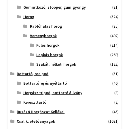
Gumiütköző, stooper, gumigyöngy
(31)
Horog
(524)
Rablóhalas horog
(35)
Versenyhorgok
(492)
Füles horgok
(214)
Lapkás horgok
(269)
Szakáll nélküli horgok
(122)
Bottartó, rod pod
(51)
Bottartófej és nyéltartó
(46)
Horgász tripod, bottartó állvány
(3)
Kereszttartó
(2)
Busázó Horgászat Kellékei
(45)
Csalik, etetőanyagok
(1631)