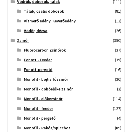
Vödrök, dobozok, tálak
(111)
Tálak, csalis dobozok
(81)
Vízmerő edény, Keverőedény
(12)
Vödör, dézsa
(26)
Zsinór
(390)
Fluorocarbon Zsinórok
(37)
Fonott - Feeder
(35)
Fonott-pergető
(16)
Monofil - bojlis főzsinór
(30)
Monofil - dobóelőke zsinór
(3)
Monofil - előkezsinór
(114)
Monofil - feeder
(127)
Monofil - pergető
(4)
Monofil - Rakós/spiccbot
(89)