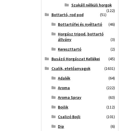
Szakáll nélküli horgok
(122)
Bottartó, rod pod
(51)
Bottartófej és nyéltartó
(46)
Horgász tripod, bottartó
állvány
(3)
Kereszttartó
(2)
Busázó Horgászat Kellékei
(45)
Csalik, etetőanyagok
(1631)
Adalék
(64)
Aroma
(222)
Aroma Spray
(63)
Bojlik
(112)
Csalizó Bojli
(101)
Dip
(6)