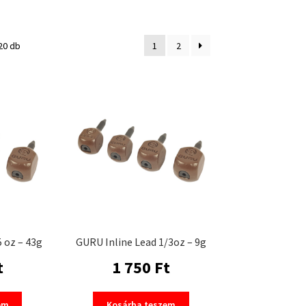
20 db
1
2
 oz – 43g
GURU Inline Lead 1/3oz – 9g
t
1 750
Ft
em
Kosárba teszem