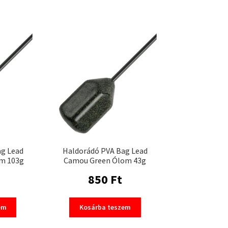
ag Lead
Haldorádó PVA Bag Lead
m 103g
Camou Green Ólom 43g
850
Ft
em
Kosárba teszem