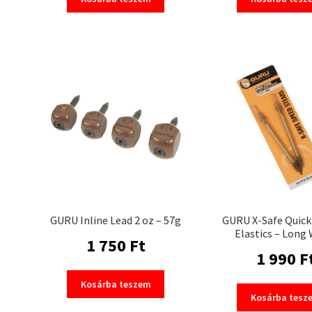
GURU Inline Lead 2 oz – 57g
GURU X-Safe Quic
Elastics – Long
1 750
Ft
1 990
F
Kosárba teszem
Kosárba tesz