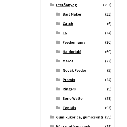
Etetőanyag
(293)
Bait Maker
(11)
Catch
(6)
EA
(14)
Feedermania
(20)
Haldorádó
(60)
Maros
(23)
Novák Feeder
(5)
Promix
(24)
Ringers
(9)
Serie Walter
(28)
Top Mix
(93)
Gumikukorica, gumicsonti
(59)
Kész etetőanyagok
(29)