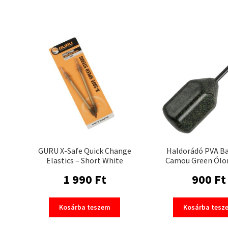
GURU X-Safe Quick Change
Haldorádó PVA B
Elastics – Short White
Camou Green Ólo
1 990
Ft
900
Ft
Kosárba teszem
Kosárba tesz