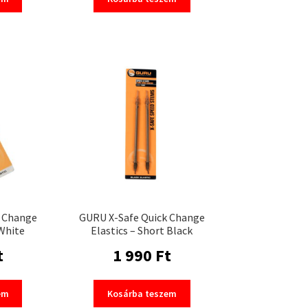
k Change
GURU X-Safe Quick Change
 White
Elastics – Short Black
t
1 990
Ft
em
Kosárba teszem