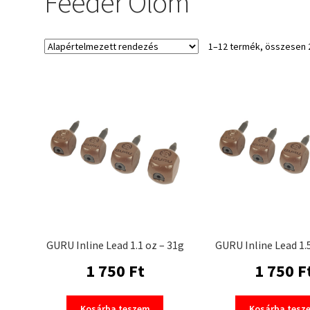
Feeder Ólom
1–12 termék, összesen 
GURU Inline Lead 1.1 oz – 31g
GURU Inline Lead 1.5
1 750
Ft
1 750
F
Kosárba teszem
Kosárba tesz