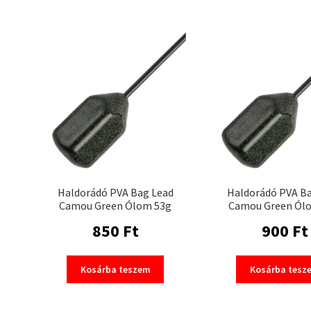
Haldorádó PVA Bag Lead
Haldorádó PVA B
Camou Green Ólom 53g
Camou Green Ól
850
Ft
900
Ft
Kosárba teszem
Kosárba tesz