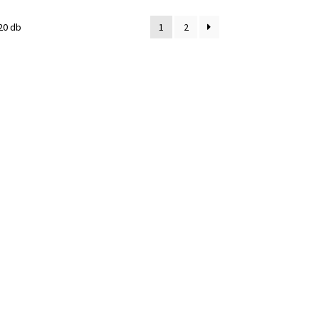
20 db
1
2