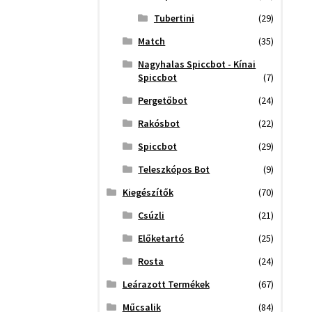
Tubertini
(29)
Match
(35)
Nagyhalas Spiccbot - Kínai
Spiccbot
(7)
Pergetőbot
(24)
Rakósbot
(22)
Spiccbot
(29)
Teleszkópos Bot
(9)
Kiegészítők
(70)
Csúzli
(21)
Előketartó
(25)
Rosta
(24)
Leárazott Termékek
(67)
Műcsalik
(84)