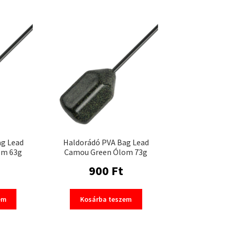
ag Lead
Haldorádó PVA Bag Lead
om 63g
Camou Green Ólom 73g
900
Ft
em
Kosárba teszem