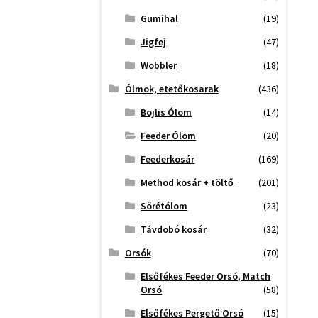
Gumihal
(19)
Jigfej
(47)
Wobbler
(18)
Ólmok, etetőkosarak
(436)
Bojlis Ólom
(14)
Feeder Ólom
(20)
Feederkosár
(169)
Method kosár + töltő
(201)
Sörétólom
(23)
Távdobó kosár
(32)
Orsók
(70)
Elsőfékes Feeder Orsó, Match
Orsó
(58)
Elsőfékes Pergető Orsó
(15)