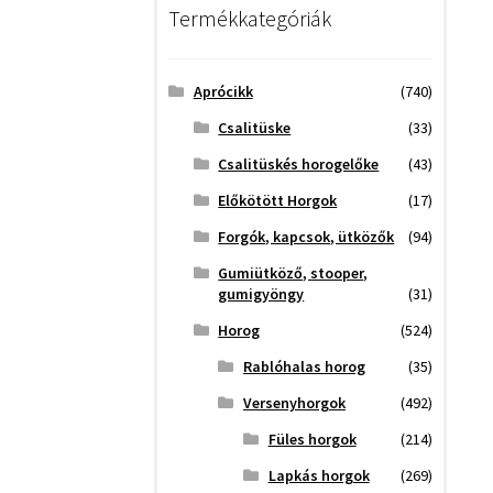
Termékkategóriák
Aprócikk
(740)
Csalitüske
(33)
Csalitüskés horogelőke
(43)
Előkötött Horgok
(17)
Forgók, kapcsok, ütközők
(94)
Gumiütköző, stooper,
gumigyöngy
(31)
Horog
(524)
Rablóhalas horog
(35)
Versenyhorgok
(492)
Füles horgok
(214)
Lapkás horgok
(269)