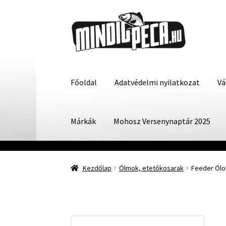
Ugrás
Kilépés
a
a
navigációhoz
tartalomba
Főoldal
Adatvédelmi nyilatkozat
Vá
Márkák
Mohosz Versenynaptár 2025
Kezdőlap
Ólmok, etetőkosarak
Feeder Ól