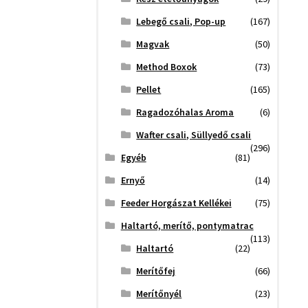
Lebegő csali, Pop-up
(167)
Magvak
(50)
Method Boxok
(73)
Pellet
(165)
Ragadozóhalas Aroma
(6)
Wafter csali, Süllyedő csali
(296)
Egyéb
(81)
Ernyő
(14)
Feeder Horgászat Kellékei
(75)
Haltartó, merítő, pontymatrac
(113)
Haltartó
(22)
Merítőfej
(66)
Merítőnyél
(23)