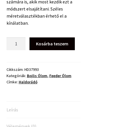
számára is, akik most kezdik ezt a
módszert elsajátítani. Széles
méretválasztékban érhető el a
kínálatban.
Haldorádó
Kosárba teszem
PVA
Bag
Lead
Camou
Cikkszám:
HD37993
Kategóriák:
Bojlis Ólom
,
Feeder Ólom
Green
Címke:
Haldorádó
Ólom
63g
mennyiség
Leírás
Vélemények (0)