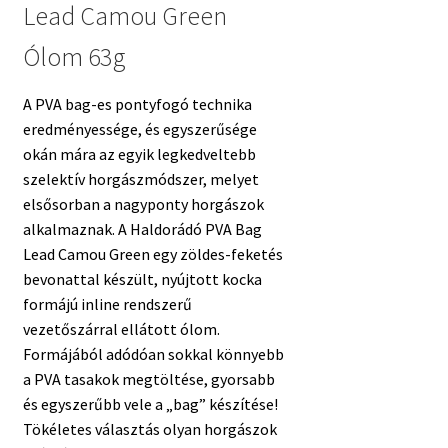
Lead Camou Green
Ólom 63g
A PVA bag-es pontyfogó technika
eredményessége, és egyszerűsége
okán mára az egyik legkedveltebb
szelektív horgászmódszer, melyet
elsősorban a nagyponty horgászok
alkalmaznak. A Haldorádó PVA Bag
Lead Camou Green egy zöldes-feketés
bevonattal készült, nyújtott kocka
formájú inline rendszerű
vezetőszárral ellátott ólom.
Formájából adódóan sokkal könnyebb
a PVA tasakok megtöltése, gyorsabb
és egyszerűbb vele a „bag” készítése!
Tökéletes választás olyan horgászok