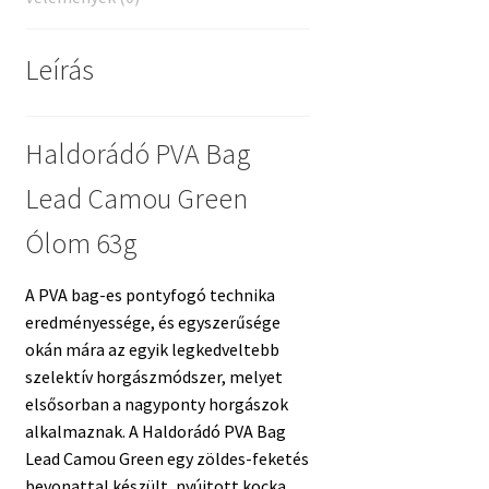
Leírás
Haldorádó PVA Bag
Lead Camou Green
Ólom 63g
A PVA bag-es pontyfogó technika
eredményessége, és egyszerűsége
okán mára az egyik legkedveltebb
szelektív horgászmódszer, melyet
elsősorban a nagyponty horgászok
alkalmaznak. A Haldorádó PVA Bag
Lead Camou Green egy zöldes-feketés
bevonattal készült, nyújtott kocka