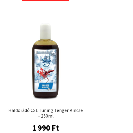
Haldorádó CSL Tuning Tenger Kincse
– 250ml
1 990
Ft