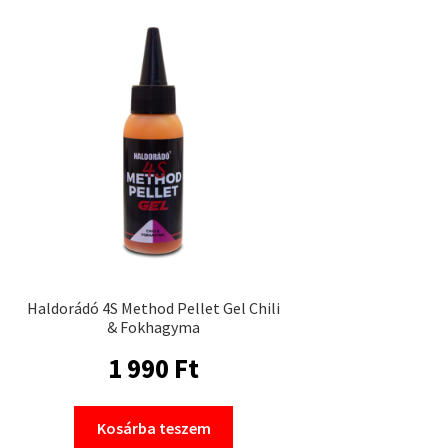
Haldorádó 4S Method Pellet Gel Chili
& Fokhagyma
1 990
Ft
Kosárba teszem