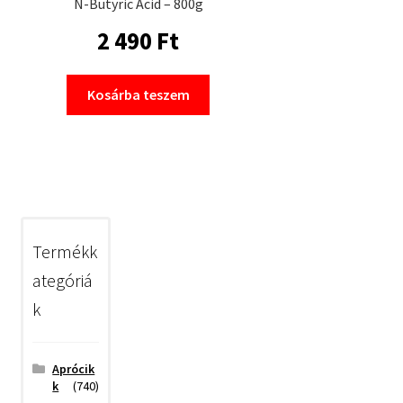
N-Butyric Acid – 800g
2 490
Ft
Kosárba teszem
Termékk
ategóriá
k
Aprócik
k
(740)