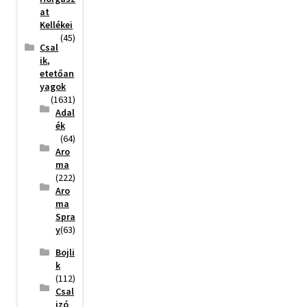
at
Kellékei
(45)
Csal
ik,
etetőan
yagok
(1631)
Adal
ék
(64)
Aro
ma
(222)
Aro
ma
Spra
y
(63)
Bojli
k
(112)
Csal
izó