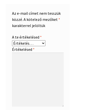
Az e-mail címet nem tesszük
közzé.
A kötelező mezőket
*
karakterrel jelöltük
A te értékelésed
*
Értékelésed
*