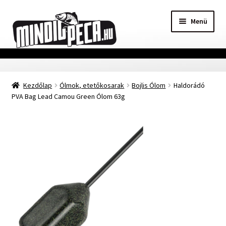
Ugrás
Kilépés
Menü
a
a
navigációhoz
tartalomba
Főoldal
Kezdőlap
Ólmok, etetőkosarak
Bojlis Ólom
Haldorádó
Adatvédelmi nyilatkozat
PVA Bag Lead Camou Green Ólom 63g
Vásárlási feltételek
Szállítási Információ
Kapcsolat
Márkák
Mohosz Versenynaptár 2025