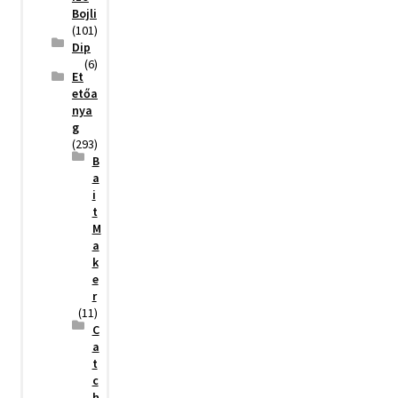
Bojli
(101)
Dip
(6)
Et
etőa
nya
g
(293)
B
a
i
t
M
a
k
e
r
(11)
C
a
t
c
h