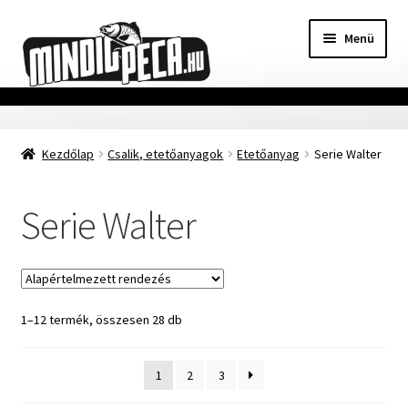
Ugrás
Kilépés
Menü
a
a
navigációhoz
tartalomba
Főoldal
Kezdőlap
Csalik, etetőanyagok
Etetőanyag
Serie Walter
Adatvédelmi nyilatkozat
Vásárlási feltételek
Serie Walter
Szállítási Információ
Kapcsolat
1–12 termék, összesen 28 db
Márkák
1
2
3
Mohosz Versenynaptár 2025