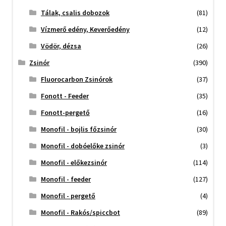
Tálak, csalis dobozok
(81)
Vízmerő edény, Keverőedény
(12)
Vödör, dézsa
(26)
Zsinór
(390)
Fluorocarbon Zsinórok
(37)
Fonott - Feeder
(35)
Fonott-pergető
(16)
Monofil - bojlis főzsinór
(30)
Monofil - dobóelőke zsinór
(3)
Monofil - előkezsinór
(114)
Monofil - feeder
(127)
Monofil - pergető
(4)
Monofil - Rakós/spiccbot
(89)