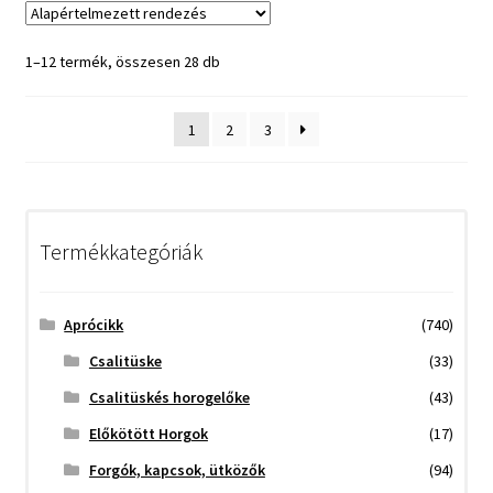
1–12 termék, összesen 28 db
1
2
3
Termékkategóriák
Aprócikk
(740)
Csalitüske
(33)
Csalitüskés horogelőke
(43)
Előkötött Horgok
(17)
Forgók, kapcsok, ütközők
(94)