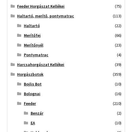
Feeder Horgászat Kellékei
(75)
Haltartó, merítő, pontymatrac
(113)
Haltartó
(22)
Merítőfej
(66)
Merítőnyél
(23)
Pontymatrac
(4)
Harcsahorgászat Kellékei
(39)
Horgászbotok
(359)
Bojlis Bot
(10)
Bolognai
(16)
Feeder
(210)
Benzár
(2)
EA
(10)