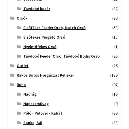
Távdobó kosár
(32)
Orsók
(70)
Elsőfékes Feeder Orsó, Match Orsó
(58)
Elsőfékes Pergető Orsó
(15)
Nyeletőfékes Orsó
(1)
Távdobó Feeder Orso, Távdobó Bojlis Orsó
(26)
Outlet
(26)
Rakós Botos Horgászat Kellékei
(139)
Ruha
(97)
Nadrág
(16)
Napszemüveg
(9)
Póló - Pulóver - Kabát
(39)
Sapka, Sál
(33)