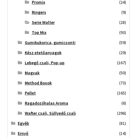
Promix
(24)
Ringers
(9)
Serie Walter
(28)
Top Mix
(93)
Gumikukorica, gumicsonti
(59)
Kész etetőanyagok
(29)
Lebegő csali, Pop-up
(167)
Magvak
(50)
Method Boxok
(73)
Pellet
(165)
Ragadozóhalas Aroma
(6)
Wafter csali, Süllyedő csali
(296)
Egyéb
(81)
Ernyő
(14)