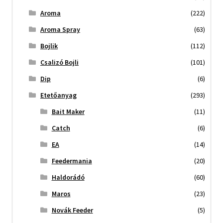
Aroma
(222)
Aroma Spray
(63)
Bojlik
(112)
Csalizó Bojli
(101)
Dip
(6)
Etetőanyag
(293)
Bait Maker
(11)
Catch
(6)
EA
(14)
Feedermania
(20)
Haldorádó
(60)
Maros
(23)
Novák Feeder
(5)