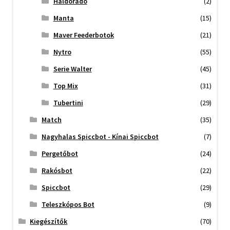
Haldorado
(2)
Manta
(15)
Maver Feederbotok
(21)
Nytro
(55)
Serie Walter
(45)
Top Mix
(31)
Tubertini
(29)
Match
(35)
Nagyhalas Spiccbot - Kínai Spiccbot
(7)
Pergetőbot
(24)
Rakósbot
(22)
Spiccbot
(29)
Teleszkópos Bot
(9)
Kiegészítők
(70)