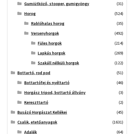
Gumiütköző, stooper, gumigyöngy
(31)
Horog
(524)
Rablóhalas horog
(35)
Versenyhorgok
(492)
Füles horgok
(214)
Lapkás horgok
(269)
Szakáll nélküli horgok
(122)
Bottartó, rod pod
(51)
Bottartófej és nyéltartó
(46)
Horgász tripod, bottartó állvány
(3)
Kereszttartó
(2)
Busázó Horgászat Kellékei
(45)
Csalik, etetőanyagok
(1631)
Adalék
(64)