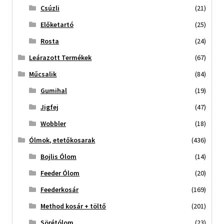
Csúzli
(21)
Előketartó
(25)
Rosta
(24)
Leárazott Termékek
(67)
Műcsalik
(84)
Gumihal
(19)
Jigfej
(47)
Wobbler
(18)
Ólmok, etetőkosarak
(436)
Bojlis Ólom
(14)
Feeder Ólom
(20)
Feederkosár
(169)
Method kosár + töltő
(201)
Sörétólom
(23)