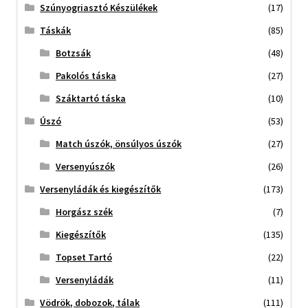
Szúnyogriasztó Készülékek
(17)
Táskák
(85)
Botzsák
(48)
Pakolós táska
(27)
Száktartó táska
(10)
Úszó
(53)
Match úszók, önsúlyos úszók
(27)
Versenyúszók
(26)
Versenyládák és kiegészítők
(173)
Horgász szék
(7)
Kiegészítők
(135)
Topset Tartó
(22)
Versenyládák
(11)
Vödrök, dobozok, tálak
(111)