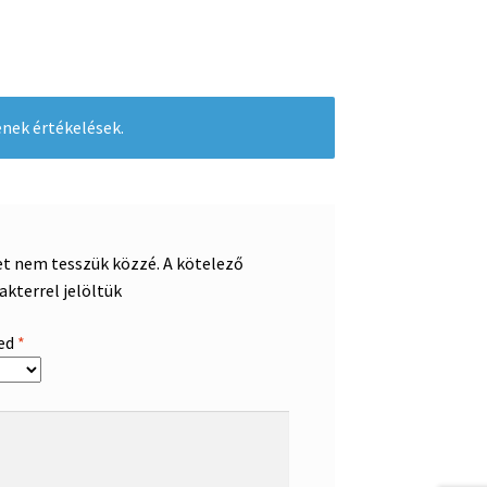
nek értékelések.
et nem tesszük közzé.
A kötelező
akterrel jelöltük
sed
*