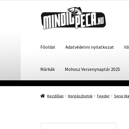
Ugrás
Kilépés
a
a
navigációhoz
tartalomba
Főoldal
Adatvédelmi nyilatkozat
Vá
Márkák
Mohosz Versenynaptár 2025
Kezdőlap
Horgászbotok
Feeder
Serie Wa