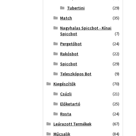
Tubertini
(29)
Match
(35)
Nagyhalas Spiccbot - Kínai
Spiccbot
(7)
Pergetőbot
(24)
Rakósbot
(22)
Spiccbot
(29)
Teleszkópos Bot
(9)
Kiegészítők
(70)
Csúzli
(21)
Előketartó
(25)
Rosta
(24)
Leárazott Termékek
(67)
Műcsalik
(84)