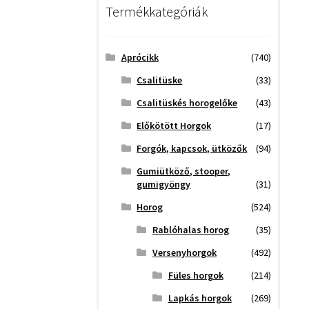
Termékkategóriák
Aprócikk
(740)
Csalitüske
(33)
Csalitüskés horogelőke
(43)
Előkötött Horgok
(17)
Forgók, kapcsok, ütközők
(94)
Gumiütköző, stooper,
gumigyöngy
(31)
Horog
(524)
Rablóhalas horog
(35)
Versenyhorgok
(492)
Füles horgok
(214)
Lapkás horgok
(269)