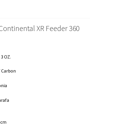
 Continental XR Feeder 360
e 3 OZ.
F Carbon
onia
arafa
 cm