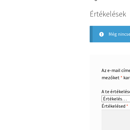
Értékelések
Még nincse
Az e-mail cím
mezőket
*
kar
A te értékelé
Értékelésed
*