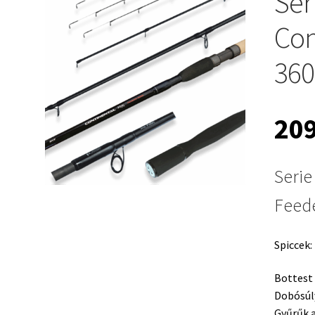
Ser
Con
360
20
Serie
Feede
Spiccek: 
Bottest
Dobósúl
Gyűrűk 