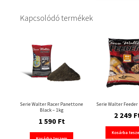
Kapcsolódó termékek
Serie Walter Racer Panettone
Serie Walter Feeder 
Black – 1kg
2 249
F
1 590
Ft
Kosárba tesz
Kosárba teszem