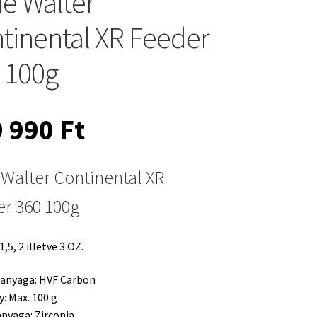
ie Walter
tinental XR Feeder
 100g
9 990
Ft
 Walter Continental XR
r 360 100g
1,5, 2 illetve 3 OZ.
 anyaga: HVF Carbon
y:
Max. 100 g
anyaga:
Zirconia