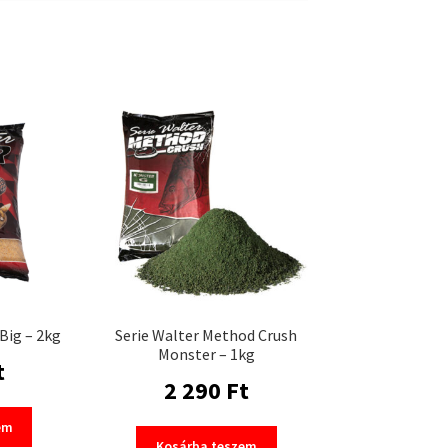
Big – 2kg
Serie Walter Method Crush
Monster – 1kg
t
2 290
Ft
em
Kosárba teszem