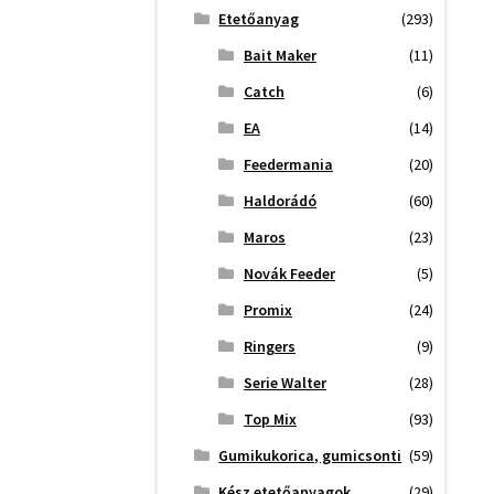
Etetőanyag
(293)
Bait Maker
(11)
Catch
(6)
EA
(14)
Feedermania
(20)
Haldorádó
(60)
Maros
(23)
Novák Feeder
(5)
Promix
(24)
Ringers
(9)
Serie Walter
(28)
Top Mix
(93)
Gumikukorica, gumicsonti
(59)
Kész etetőanyagok
(29)