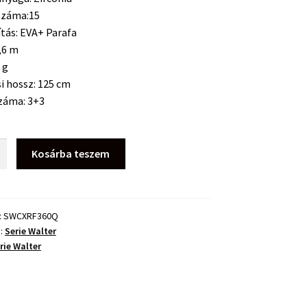
száma:15
tás: EVA+ Parafa
,6 m
 g
si hossz:
125 cm
záma:
3+3
Kosárba teszem
ntal
:
SWCXRF360Q
a:
Serie Walter
rie Walter
ég