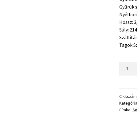
Gyűrűk 
Nyélborí
Hossz: 3
Súly:
214
Szállítá
Tagok S
Serie
Walter
Contine
XR
Feeder
Cikkszám
Kategóri
360
Címke:
Se
100g
mennyis