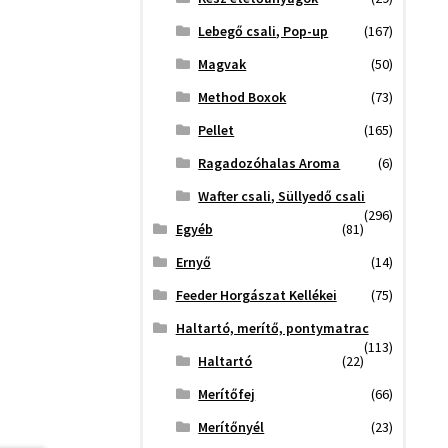
Lebegő csali, Pop-up
(167)
Magvak
(50)
Method Boxok
(73)
Pellet
(165)
Ragadozóhalas Aroma
(6)
Wafter csali, Süllyedő csali
(296)
Egyéb
(81)
Ernyő
(14)
Feeder Horgászat Kellékei
(75)
Haltartó, merítő, pontymatrac
(113)
Haltartó
(22)
Merítőfej
(66)
Merítőnyél
(23)