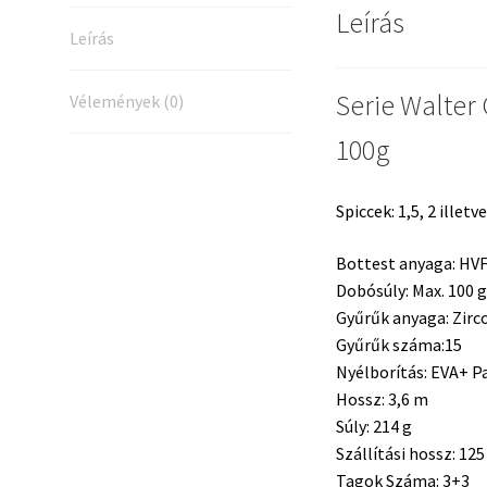
Leírás
Leírás
Serie Walter
Vélemények (0)
100g
Spiccek: 1,5, 2 illetv
Bottest anyaga: HV
Dobósúly:
Max. 100 g
Gyűrűk anyaga:
Zirc
Gyűrűk száma:15
Nyélborítás: EVA+ P
Hossz: 3,6 m
Súly:
214 g
Szállítási hossz:
125
Tagok Száma:
3+3