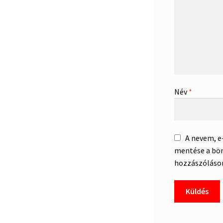
Név
*
A nevem, 
mentése a bö
hozzászóláso