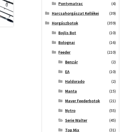
Pontymatrac
(4)
Harcsahorgászat Kellékei
(39)
Horgászbotok
(359)
Bojlis Bot
(10)
Bolognai
(16)
Feeder
(210)
Benzár
(2)
EA
(10)
Haldorado
(2)
Manta
(15)
Maver Feederbotok
(21)
Nytro
(55)
Serie Walter
(45)
Top Mix
(31)