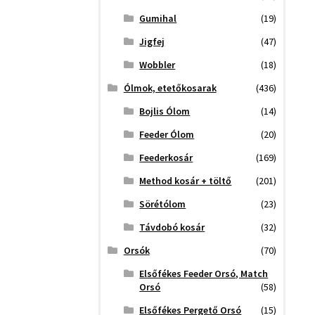
Gumihal
(19)
Jigfej
(47)
Wobbler
(18)
Ólmok, etetőkosarak
(436)
Bojlis Ólom
(14)
Feeder Ólom
(20)
Feederkosár
(169)
Method kosár + töltő
(201)
Sörétólom
(23)
Távdobó kosár
(32)
Orsók
(70)
Elsőfékes Feeder Orsó, Match
Orsó
(58)
Elsőfékes Pergető Orsó
(15)