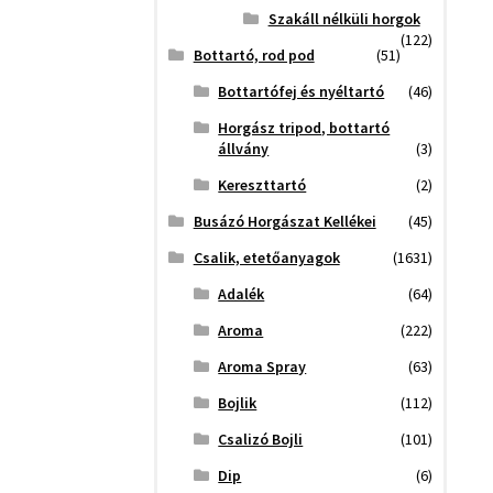
Szakáll nélküli horgok
(122)
Bottartó, rod pod
(51)
Bottartófej és nyéltartó
(46)
Horgász tripod, bottartó
állvány
(3)
Kereszttartó
(2)
Busázó Horgászat Kellékei
(45)
Csalik, etetőanyagok
(1631)
Adalék
(64)
Aroma
(222)
Aroma Spray
(63)
Bojlik
(112)
Csalizó Bojli
(101)
Dip
(6)