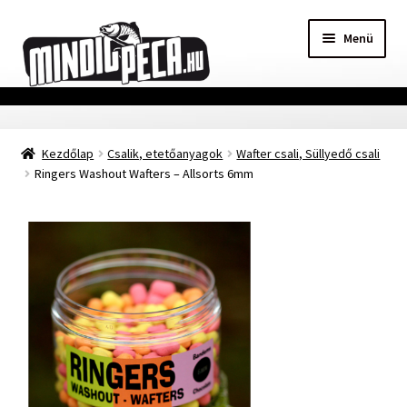
Ugrás
Kilépés
Menü
a
a
navigációhoz
tartalomba
Főoldal
Kezdőlap
Csalik, etetőanyagok
Wafter csali, Süllyedő csali
Adatvédelmi nyilatkozat
Ringers Washout Wafters – Allsorts 6mm
Vásárlási feltételek
Szállítási Információ
Kapcsolat
Márkák
Mohosz Versenynaptár 2025