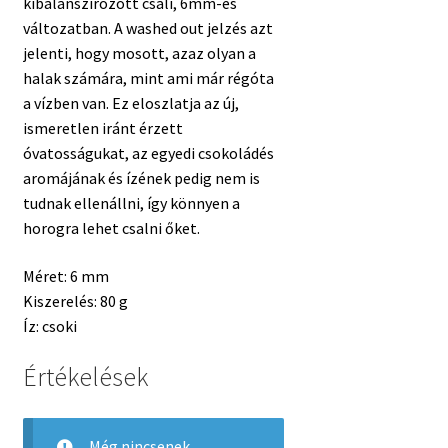
kibalanszírozott csali, 6mm-es
változatban. A washed out jelzés azt
jelenti, hogy mosott, azaz olyan a
halak számára, mint ami már régóta
a vízben van. Ez eloszlatja az új,
ismeretlen iránt érzett
óvatosságukat, az egyedi csokoládés
aromájának és ízének pedig nem is
tudnak ellenállni, így könnyen a
horogra lehet csalni őket.
Méret: 6 mm
Kiszerelés: 80 g
Íz: csoki
Értékelések
Még nincsenek