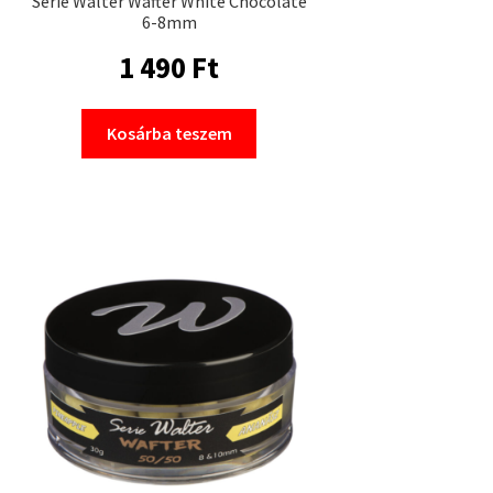
Serie Walter Wafter White Chocolate
6-8mm
1 490
Ft
Kosárba teszem