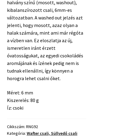
halvány színű (mosott, washout),
kibalanszírozott csali, 6mm-es
változatban. A washed out jelzés azt
jelenti, hogy mosott, azaz olyan a
halak számára, mint ami már régóta
a vízben van. Ez eloszlatja az új,
ismeretlen iránt érzett
óvatosságukat, az egyedi csokoládés
aromájának és ízének pedig nem is
tudnak ellenállni, így könnyen a
horogra lehet csalni őket.
Méret: 6 mm
Kiszerelés: 80 g
Íz: csoki
Cikkszám:
RNG92
Kategória:
Wafter csali, Süllyedő csali