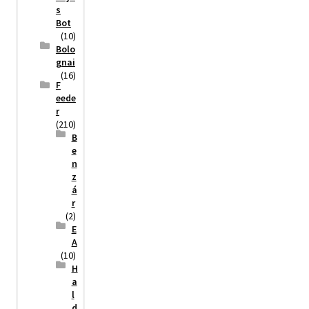
s
Bot
(10)
Bolo
gnai
(16)
F
eede
r
(210)
B
e
n
z
á
r
(2)
E
A
(10)
H
a
l
d