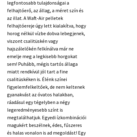
legfontosabb tulajdonságai a
felhajtóerő, az állag, a méret szín és
az illat. A Waft-Air pelletek
felhajtóereje úgy lett kialakítva, hogy
horog nélkül vízbe dobva lebegjenek,
viszont csalitüskén vagy
hajszálelőkén felkínálva már ne
emelje meg a legkisebb horgokat
sem! Puhább, mégis tartós állaga
miatt rendkívül jól tart a fine
csalitüskéken is. Élénk színei
figyelemfelkeltőek, de nem keltenek
gyanakvást az óvatos halakban,
ráadásul egy tégelyben a négy
legeredményesebb színt is
megtalálhatjuk. Egyedi ízkombinációi
magukért beszélnek, édes, fűszeres
és halas vonalon is ad megoldást! Egy