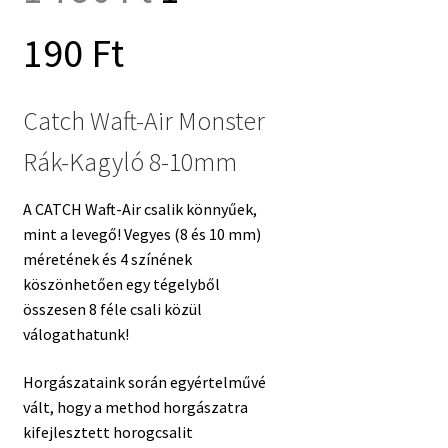
Current
price
190
Ft
price
was:
Catch Waft-Air Monster
Rák-Kagyló 8-10mm
is:
1
A CATCH Waft-Air csalik könnyűek,
1
790 Ft.
mint a levegő! Vegyes (8 és 10 mm)
méretének és 4 színének
köszönhetően egy tégelyből
190 Ft.
összesen 8 féle csali közül
válogathatunk!
Horgászataink során egyértelművé
vált, hogy a method horgászatra
kifejlesztett horogcsalit