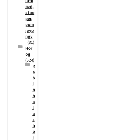
iütk
öző,
stoo
per,
gum
igyö
ngy
(31)
Hor
og
(524)
R
a
b
l
ó
h
a
l
a
s
h
o
r