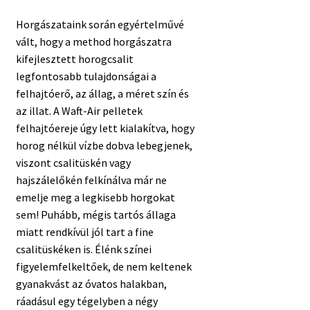
Horgászataink során egyértelművé
vált, hogy a method horgászatra
kifejlesztett horogcsalit
legfontosabb tulajdonságai a
felhajtóerő, az állag, a méret szín és
az illat. A Waft-Air pelletek
felhajtóereje úgy lett kialakítva, hogy
horog nélkül vízbe dobva lebegjenek,
viszont csalitüskén vagy
hajszálelőkén felkínálva már ne
emelje meg a legkisebb horgokat
sem! Puhább, mégis tartós állaga
miatt rendkívül jól tart a fine
csalitüskéken is. Élénk színei
figyelemfelkeltőek, de nem keltenek
gyanakvást az óvatos halakban,
ráadásul egy tégelyben a négy