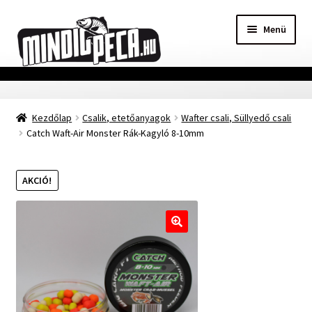
Ugrás
Kilépés
Menü
a
a
navigációhoz
tartalomba
Főoldal
Kezdőlap
Csalik, etetőanyagok
Wafter csali, Süllyedő csali
Adatvédelmi nyilatkozat
Catch Waft-Air Monster Rák-Kagyló 8-10mm
Vásárlási feltételek
AKCIÓ!
Szállítási Információ
Kapcsolat
🔍
Márkák
Mohosz Versenynaptár 2025