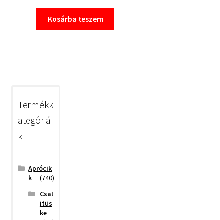
Kosárba teszem
Termékk
ategóriá
k
Aprócik
k
(740)
Csal
itüs
ke