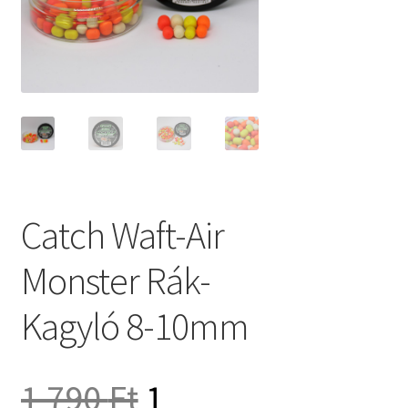
Catch Waft-Air
Monster Rák-
Kagyló 8-10mm
Original
1 790
Ft
1