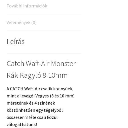
További információk
Vélemények (0)
Leírás
Catch Waft-Air Monster
Rák-Kagyló 8-10mm
A CATCH Waft-Air csalik könnyűek,
mint a levegő! Vegyes (8 és 10 mm)
méretének és 4 színének
köszönhetően egy tégelyből
összesen 8 féle csali közül
válogathatunk!