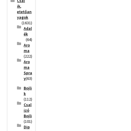
Csal
ik,
etetőan
yagok
(1631)
Adal
ék
(64)
Aro
ma
(222)
Aro
ma
Spra
y
(63)
Bojli
k
(112)
Csal
izó
Bojli
(101)
Dip