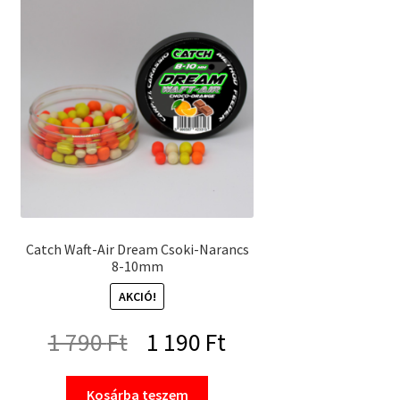
Catch Waft-Air Dream Csoki-Narancs
8-10mm
AKCIÓ!
Original
Current
1 790
Ft
1 190
Ft
price
price
Kosárba teszem