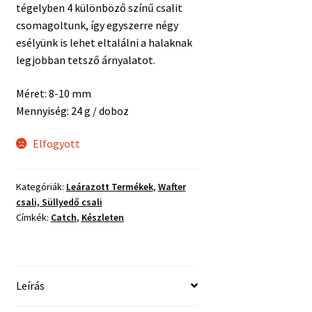
tégelyben 4 különböző színű csalit
csomagoltunk, így egyszerre négy
esélyünk is lehet eltalálni a halaknak
legjobban tetsző árnyalatot.
Méret: 8-10 mm
Mennyiség: 24 g / doboz
Elfogyott
Kategóriák:
Leárazott Termékek
,
Wafter
csali, Süllyedő csali
Címkék:
Catch
,
Készleten
Leírás