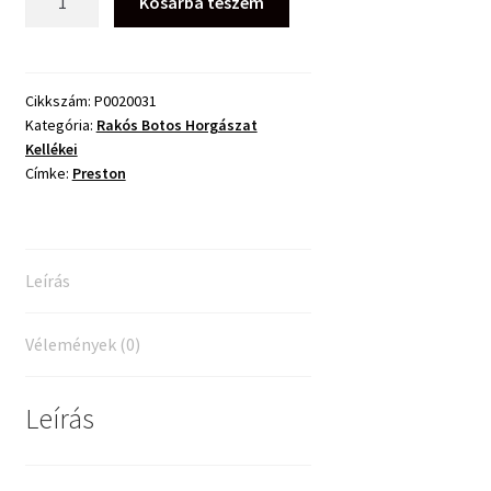
Kosárba teszem
C-
Drome
PTFE
Bushes
Cikkszám:
P0020031
Kategória:
Rakós Botos Horgászat
Teflon
Kellékei
Betét
Címke:
Preston
5mm
mennyiség
Leírás
Vélemények (0)
Leírás