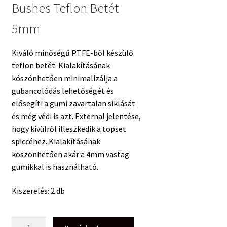
Bushes Teflon Betét
5mm
Kiváló minőségű PTFE-ből készülő
teflon betét. Kialakításának
köszönhetően minimalizálja a
gubancolódás lehetőségét és
elősegíti a gumi zavartalan siklását
és még védi is azt. External jelentése,
hogy kívülről illeszkedik a topset
spiccéhez. Kialakításának
köszönhetően akár a 4mm vastag
gumikkal is használható.
Kiszerelés: 2 db
Preston