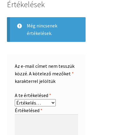
Értékelések
Még nincsenek
értékelések.
Az e-mail címet nem tesszük
közzé.
A kötelező mezőket
*
karakterrel jelöltük
A te értékelésed
*
Értékelésed
*