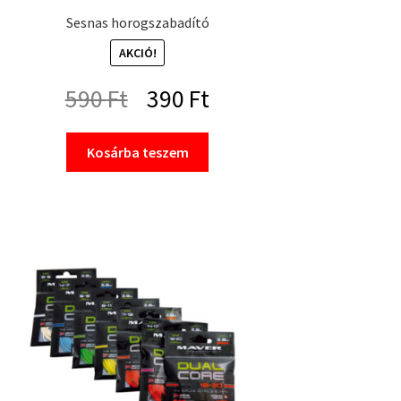
Sesnas horogszabadító
AKCIÓ!
Original
Current
590
Ft
390
Ft
price
price
Kosárba teszem
was:
is:
590 Ft.
390 Ft.