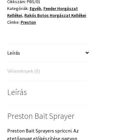
Cikkszám:
PBS/01
Kategóriák:
Egyéb
,
Feeder Horgászat
Kellékei
,
Rakós Botos Horgászat Kellékei
Címke:
Preston
Leírás
Vélemények (0)
Leírás
Preston Bait Sprayer
Preston Bait Sprayers spriccni. Az
etetőanyag előkészítése nagyon