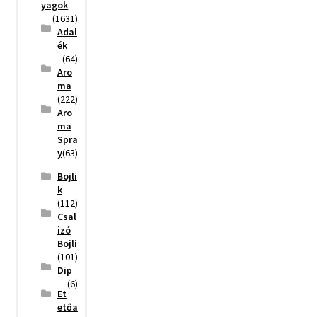
yagok
(1631)
Adal
ék
(64)
Aro
ma
(222)
Aro
ma
Spra
y
(63)
Bojli
k
(112)
Csal
izó
Bojli
(101)
Dip
(6)
Et
etőa