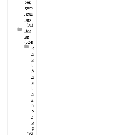
per,
gum
igyö
ngy
(31)
Hor
og
(524)
R
a
b
l
ó
h
a
l
a
s
h
o
r
o
g
(35)