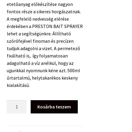
etetőanyag előkészítése nagyon
fontos része a sikeres horgászatnak.
A megfelelő nedvesség elérése
érdekében a PRESTON BAIT SPRAYER
lehet a segítségünkre. Állítható
szórófejével finoman és precízen
tudjuk adagolni a vizet. A permetező
fixálható is, így folyamatosan
adagolható a víz anélkül, hogy az
ujjunkkal nyomnunk kéne azt. 500ml
űrtartalmú, helytakarékos keskeny
kialakítású.
Preston
Kosárba teszem
Bait
Sprayer
mennyiség