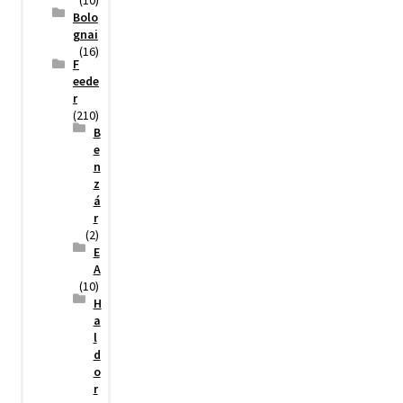
(10)
Bolo
gnai
(16)
F
eede
r
(210)
B
e
n
z
á
r
(2)
E
A
(10)
H
a
l
d
o
r