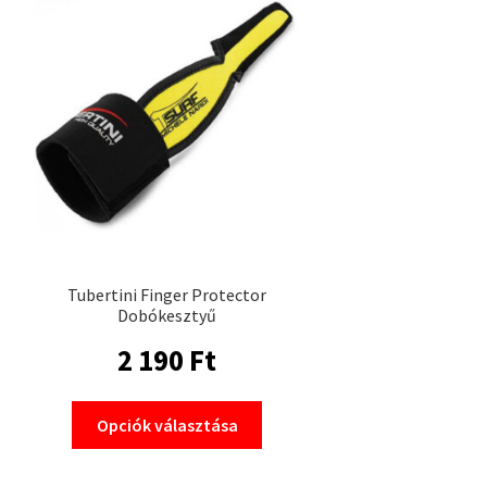
Tubertini Finger Protector
Dobókesztyű
2 190
Ft
Ennek
Opciók választása
a
terméknek