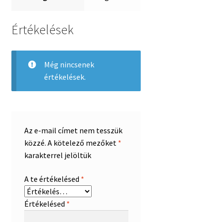
Értékelések
Még nincsenek
értékelések.
Az e-mail címet nem tesszük
közzé.
A kötelező mezőket
*
karakterrel jelöltük
A te értékelésed
*
Értékelésed
*