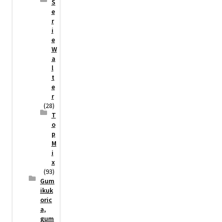
S
e
r
i
e
W
a
l
t
e
r
(28)
T
o
p
M
i
x
(93)
Gum
ikuk
oric
a,
gum