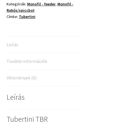
Kategóriák:
Monofil - feeder
,
Monofil -
0.251
Rakós/spiccbot
mennyiség
Címke:
Tubertini
Leírás
További információk
Vélemények (0)
Leírás
Tubertini TBR