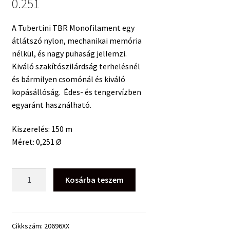
0.251
A Tubertini TBR Monofilament egy
átlátszó nylon, mechanikai memória
nélkül, és nagy puhaság jellemzi.
Kiváló szakítószilárdság terhelésnél
és bármilyen csomónál és kiváló
kopásállóság. Édes- és tengervízben
egyaránt használható.
Kiszerelés: 150 m
Méret: 0,251 Ø
Tubertini
Kosárba teszem
TBR
Monofilament
150
Mt.
Cikkszám:
20696XX