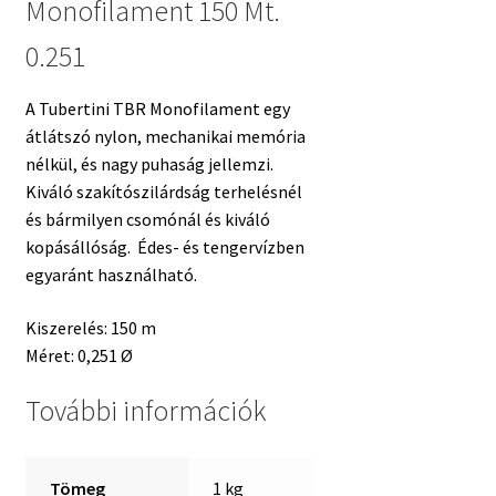
Monofilament 150 Mt.
0.251
A Tubertini TBR Monofilament egy
átlátszó nylon, mechanikai memória
nélkül, és nagy puhaság jellemzi.
Kiváló szakítószilárdság terhelésnél
és bármilyen csomónál és kiváló
kopásállóság. Édes- és tengervízben
egyaránt használható.
Kiszerelés: 150 m
Méret: 0,251 Ø
További információk
Tömeg
1 kg