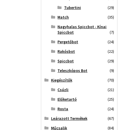
Tubertini
(29)
Match
(35)
Nagyhalas Spiccbot - Kínai
Spiccbot
(7)
Pergetőbot
(24)
Rakósbot
(22)
Spiccbot
(29)
Teleszkópos Bot
(9)
Kiegészítők
(70)
Csúzli
(21)
Előketartó
(25)
Rosta
(24)
Leárazott Termékek
(67)
Műcsalik
(84)