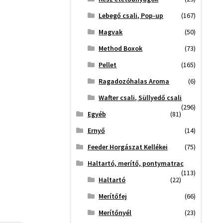
Lebegő csali, Pop-up
(167)
Magvak
(50)
Method Boxok
(73)
Pellet
(165)
Ragadozóhalas Aroma
(6)
Wafter csali, Süllyedő csali
(296)
Egyéb
(81)
Ernyő
(14)
Feeder Horgászat Kellékei
(75)
Haltartó, merítő, pontymatrac
(113)
Haltartó
(22)
Merítőfej
(66)
Merítőnyél
(23)