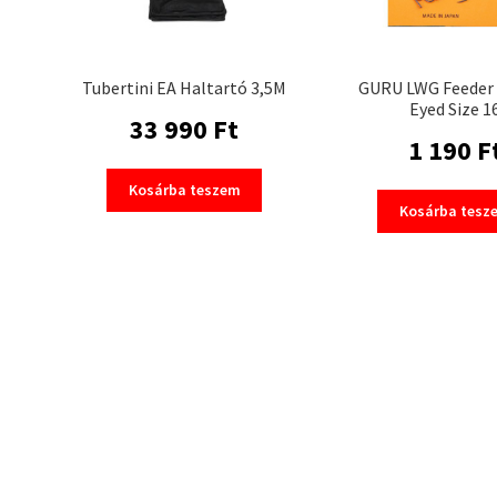
Tubertini EA Haltartó 3,5M
GURU LWG Feeder 
Eyed Size 1
33 990
Ft
1 190
F
Kosárba teszem
Kosárba tesz