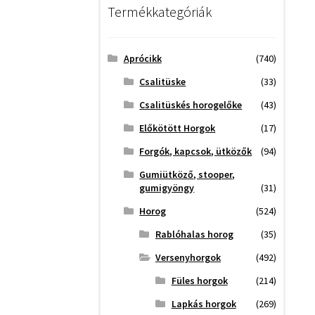
Termékkategóriák
Aprócikk
(740)
Csalitüske
(33)
Csalitüskés horogelőke
(43)
Előkötött Horgok
(17)
Forgók, kapcsok, ütközők
(94)
Gumiütköző, stooper,
gumigyöngy
(31)
Horog
(524)
Rablóhalas horog
(35)
Versenyhorgok
(492)
Füles horgok
(214)
Lapkás horgok
(269)