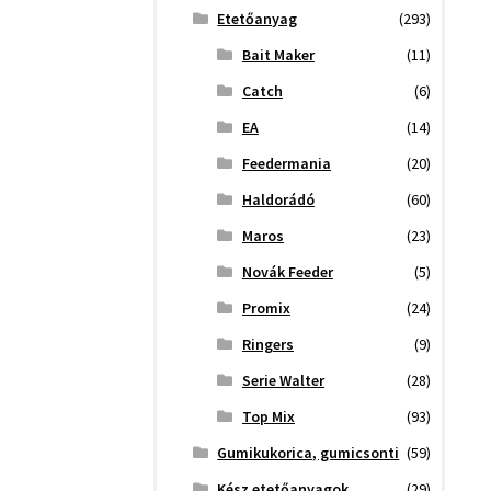
Etetőanyag
(293)
Bait Maker
(11)
Catch
(6)
EA
(14)
Feedermania
(20)
Haldorádó
(60)
Maros
(23)
Novák Feeder
(5)
Promix
(24)
Ringers
(9)
Serie Walter
(28)
Top Mix
(93)
Gumikukorica, gumicsonti
(59)
Kész etetőanyagok
(29)