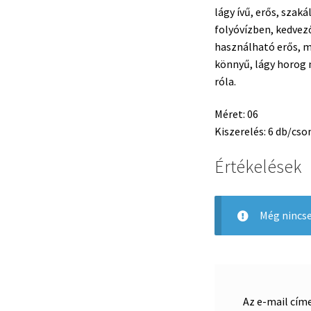
lágy ívű, erős, szaká
folyóvízben, kedvez
használható erős, 
könnyű, lágy horog m
róla.
Méret: 06
Kiszerelés: 6 db/cs
Értékelések
Még nincse
Az e-mail cím