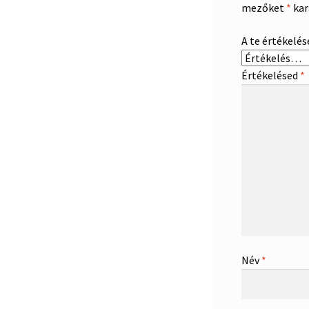
mezőket
*
kar
A te értékelé
Értékelésed
*
Név
*