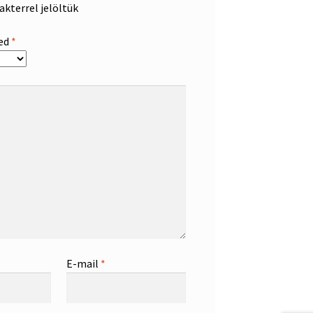
akterrel jelöltük
sed
*
E-mail
*