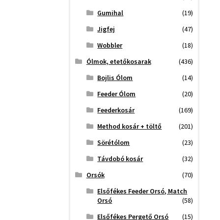
Gumihal
(19)
Jigfej
(47)
Wobbler
(18)
Ólmok, etetőkosarak
(436)
Bojlis Ólom
(14)
Feeder Ólom
(20)
Feederkosár
(169)
Method kosár + töltő
(201)
Sörétólom
(23)
Távdobó kosár
(32)
Orsók
(70)
Elsőfékes Feeder Orsó, Match
Orsó
(58)
Elsőfékes Pergető Orsó
(15)