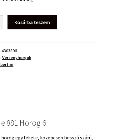
i
Kosárba teszem
:
4303806
a:
Versenyhorgok
ég
bertini
ie 881 Horog 6
1 horog egy fekete, közepesen hosszú szárú,