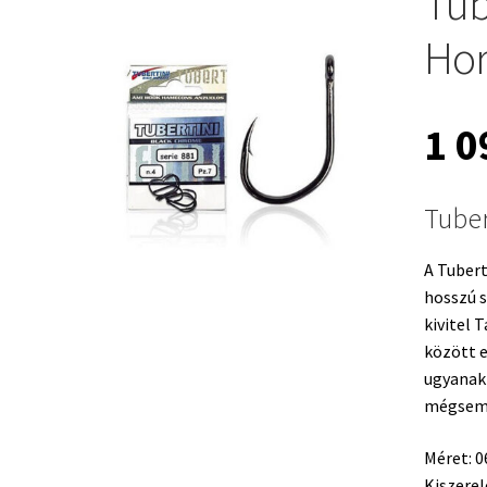
Tub
Hor
1 
Tuber
A Tubert
hosszú s
kivitel 
között 
ugyanak
mégsem k
Méret: 0
Kiszerel