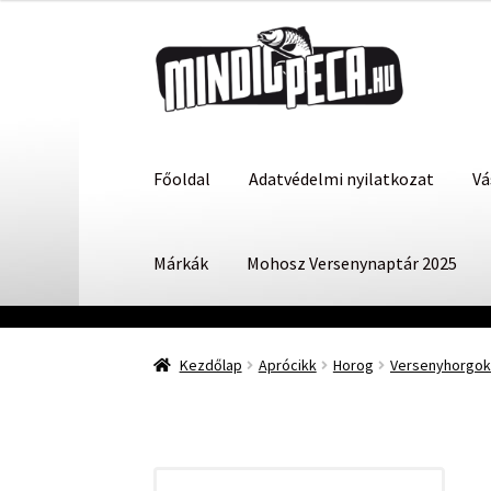
Ugrás
Kilépés
a
a
navigációhoz
tartalomba
Főoldal
Adatvédelmi nyilatkozat
Vá
Márkák
Mohosz Versenynaptár 2025
Kezdőlap
Aprócikk
Horog
Versenyhorgok