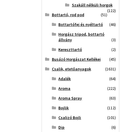
Szakáll nélküli horgok
(122)
Bottartó, rod pod
(51)
Bottartófej és nyéltartó
(46)
Horgász tripod, bottartó
állvány
(3)
Kereszttartó
(2)
Busázó Horgászat Kellékei
(45)
Csalik, etetőanyagok
(1631)
Adalék
(64)
Aroma
(222)
Aroma Spray
(63)
Bojlik
(112)
Csalizó Bojli
(101)
Dip
(6)