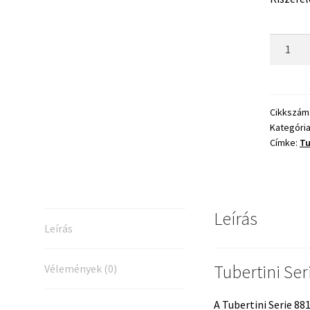
Tubertin
Serie
881
Horog
6
Cikkszám
Kategóri
mennyis
Címke:
Tu
Leírás
Leírás
Tubertini Ser
Vélemények (0)
A Tubertini Serie 88