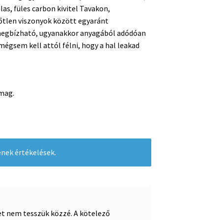
llas, füles carbon kivitel Tavakon,
őtlen viszonyok között egyaránt
megbízható, ugyanakkor anyagából adódóan
égsem kell attól félni, hogy a hal leakad
omag.
nek értékelések.
et nem tesszük közzé.
A kötelező