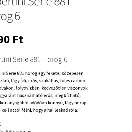
ertini Serie 881
og 6
090
Ft
tini Serie 881 Horog 6
ini Serie 881 horog egy fekete, közepesen
zárú, lágy ívű, erős, szakállas, füles carbon
Tavakon, folyóvízben, kedvezőtlen viszonyok
egyaránt használható erős, megbízható,
kor anyagából adódóan könnyű, lágy horog
ell attól félni, hogy a hal leakad róla.
6
és: 6 db/csomag.