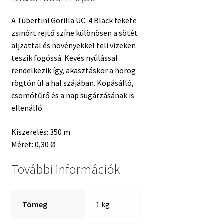
A Tubertini Gorilla UC-4 Black fekete
zsinórt rejtő színe különösen a sötét
aljzattal és növényekkel teli vizeken
teszik fogóssá. Kevés nyúlással
rendelkezik így, akasztáskor a horog
rögtön ül a hal szájában. Kopásálló,
csomótűrő és a nap sugárzásának is
ellenálló.
Kiszerelés: 350 m
Méret: 0,30 Ø
További információk
Tömeg
1 kg