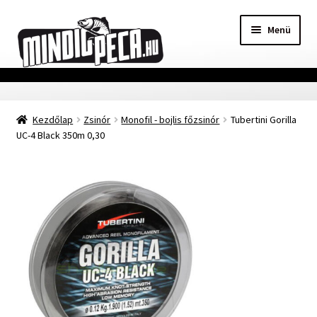
Ugrás
Kilépés
Menü
a
a
navigációhoz
tartalomba
Főoldal
Kezdőlap
Zsinór
Monofil - bojlis főzsinór
Tubertini Gorilla
Adatvédelmi nyilatkozat
UC-4 Black 350m 0,30
Vásárlási feltételek
Szállítási Információ
Kapcsolat
Márkák
Mohosz Versenynaptár 2025