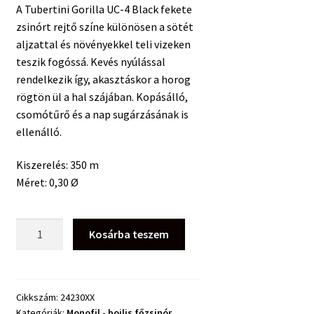
A Tubertini Gorilla UC-4 Black fekete
zsinórt rejtő színe különösen a sötét
aljzattal és növényekkel teli vizeken
teszik fogóssá. Kevés nyúlással
rendelkezik így, akasztáskor a horog
rögtön ül a hal szájában. Kopásálló,
csomótűrő és a nap sugárzásának is
ellenálló.
Kiszerelés: 350 m
Méret: 0,30 Ø
Tubertini
Kosárba teszem
Gorilla
UC-
4
Black
Cikkszám:
24230XX
Kategóriák:
Monofil - bojlis főzsinór
,
350m