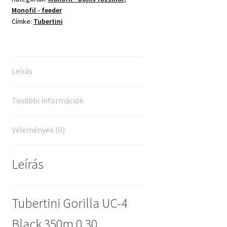
Monofil - feeder
0,30
Címke:
Tubertini
mennyiség
Leírás
További információk
Vélemények (0)
Leírás
Tubertini Gorilla UC-4
Black 350m 0,30