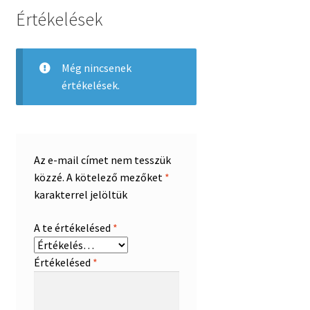
Értékelések
Még nincsenek
értékelések.
Az e-mail címet nem tesszük
közzé.
A kötelező mezőket
*
karakterrel jelöltük
A te értékelésed
*
Értékelésed
*