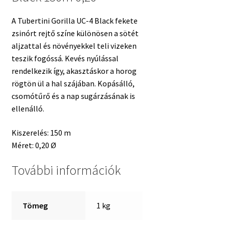
A Tubertini Gorilla UC-4 Black fekete
zsinórt rejtő színe különösen a sötét
aljzattal és növényekkel teli vizeken
teszik fogóssá. Kevés nyúlással
rendelkezik így, akasztáskor a horog
rögtön ül a hal szájában. Kopásálló,
csomótűrő és a nap sugárzásának is
ellenálló.
Kiszerelés: 150 m
Méret: 0,20 Ø
További információk
Tömeg
1 kg