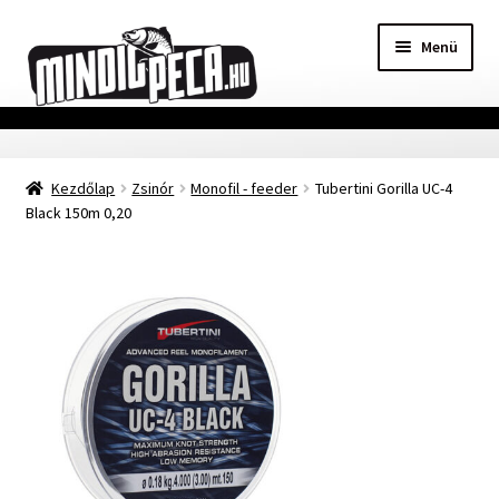
Ugrás
Kilépés
Menü
a
a
navigációhoz
tartalomba
Főoldal
Kezdőlap
Zsinór
Monofil - feeder
Tubertini Gorilla UC-4
Adatvédelmi nyilatkozat
Black 150m 0,20
Vásárlási feltételek
Szállítási Információ
Kapcsolat
Márkák
Mohosz Versenynaptár 2025