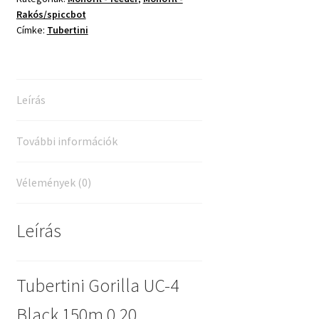
Rakós/spiccbot
0,20
Címke:
Tubertini
mennyiség
Leírás
További információk
Vélemények (0)
Leírás
Tubertini Gorilla UC-4
Black 150m 0,20