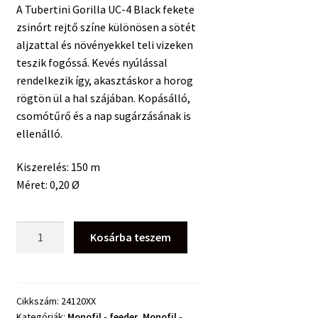
A Tubertini Gorilla UC-4 Black fekete
zsinórt rejtő színe különösen a sötét
aljzattal és növényekkel teli vizeken
teszik fogóssá. Kevés nyúlással
rendelkezik így, akasztáskor a horog
rögtön ül a hal szájában. Kopásálló,
csomótűrő és a nap sugárzásának is
ellenálló.
Kiszerelés: 150 m
Méret: 0,20 Ø
Tubertini
Kosárba teszem
Gorilla
UC-
4
Black
Cikkszám:
24120XX
Kategóriák:
Monofil - feeder
,
Monofil -
150m