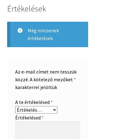
Értékelések
Még nincsenek
értékelések.
Az e-mail címet nem tesszük
közzé.
A kötelező mezőket
*
karakterrel jelöltük
A te értékelésed
*
Értékelésed
*