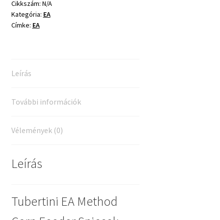
Feeder
Cikkszám:
N/A
Kategória:
EA
Spiccek
Címke:
EA
mennyiség
Leírás
További információk
Vélemények (0)
Leírás
Tubertini EA Method