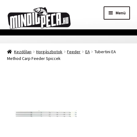
Ugrás
Kilépés
Menü
a
a
navigációhoz
tartalomba
Főoldal
Kezdőlap
Horgászbotok
Feeder
EA
Tubertini EA
Adatvédelmi nyilatkozat
Method Carp Feeder Spiccek
Vásárlási feltételek
Szállítási Információ
Kapcsolat
Márkák
Mohosz Versenynaptár 2025