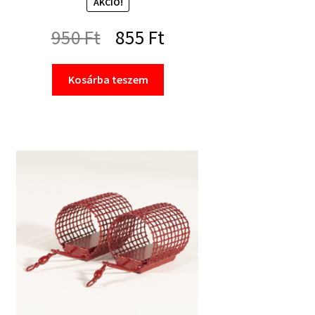
AKCIÓ!
Original
Current
950
Ft
855
Ft
price
price
Kosárba teszem
was:
is:
950 Ft.
855 Ft.