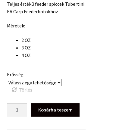
Teljes értékű feeder spiccek Tubertini
EA Carp Feederbotokhoz.
Méretek:
2 OZ
3 OZ
4 OZ
Erősség:
Törlés
Tubertini
Kosárba teszem
EA
Method
Carp