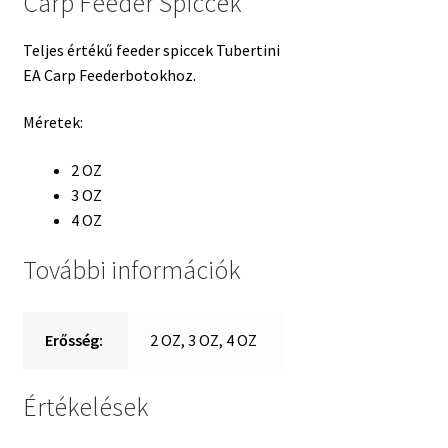
Carp Feeder Spiccek
Teljes értékű feeder spiccek Tubertini
EA Carp Feederbotokhoz.
Méretek:
2 OZ
3 OZ
4 OZ
További információk
Erősség:
2 OZ, 3 OZ, 4 OZ
Értékelések