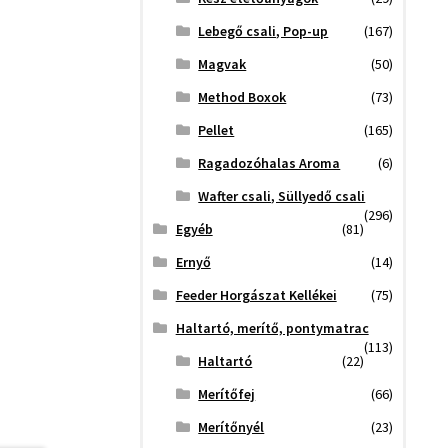
Lebegő csali, Pop-up
(167)
Magvak
(50)
Method Boxok
(73)
Pellet
(165)
Ragadozóhalas Aroma
(6)
Wafter csali, Süllyedő csali
(296)
Egyéb
(81)
Ernyő
(14)
Feeder Horgászat Kellékei
(75)
Haltartó, merítő, pontymatrac
(113)
Haltartó
(22)
Merítőfej
(66)
Merítőnyél
(23)