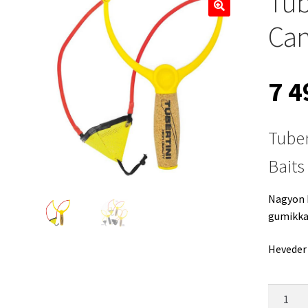
Tub
🔍
Can
7 
Tuber
Bait
Nagyon k
gumikka
Heveder 
Tubertin