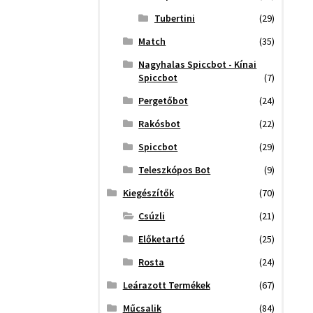
Tubertini
(29)
Match
(35)
Nagyhalas Spiccbot - Kínai
Spiccbot
(7)
Pergetőbot
(24)
Rakósbot
(22)
Spiccbot
(29)
Teleszkópos Bot
(9)
Kiegészítők
(70)
Csúzli
(21)
Előketartó
(25)
Rosta
(24)
Leárazott Termékek
(67)
Műcsalik
(84)