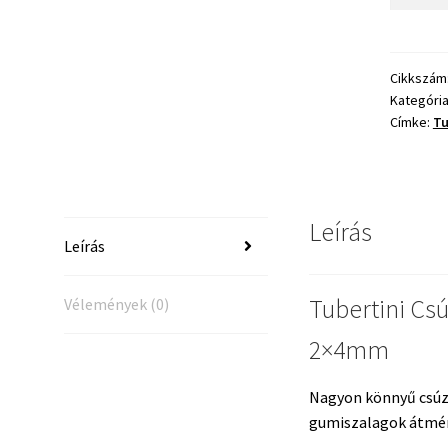
Csúzli
Fionda
Canal
Baits
Cikkszám
Kategóri
2×4mm
Címke:
Tu
mennyis
Leírás
Leírás
Tubertini Csú
Vélemények (0)
2×4mm
Nagyon könnyű csúzli
gumiszalagok átmér