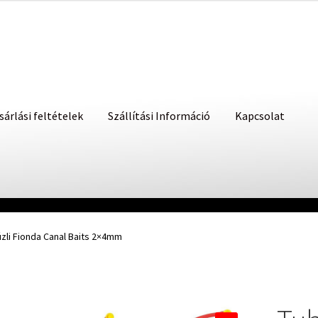
sárlási feltételek
Szállítási Információ
Kapcsolat
úzli Fionda Canal Baits 2×4mm