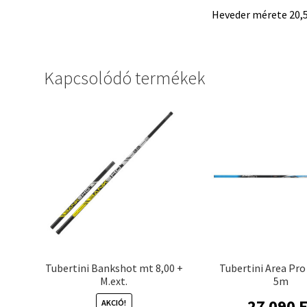
Heveder mérete 20,5 
Kapcsolódó termékek
Tubertini Bankshot mt 8,00 +
Tubertini Area Pro
M.ext.
5m
27 090
F
AKCIÓ!