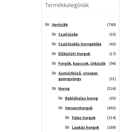
Termékkategóriák
Aprócikk
(740)
Csalitüske
(33)
Csalitüskés horogelőke
(43)
Előkötött Horgok
(17)
Forgók, kapcsok, ütközők
(94)
Gumiütköző, stooper,
gumigyöngy
(31)
Horog
(524)
Rablóhalas horog
(35)
Versenyhorgok
(492)
Füles horgok
(214)
Lapkás horgok
(269)