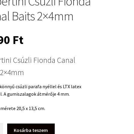
ertini Csúzli Fionda
al Baits 2×4mm
490
Ft
tini Csúzli Fionda Canal
s 2×4mm
önnyű csúzli parafa nyéllel és LTX latex
l. A gumiszalagok átmérője 4 mm.
mérete 20,5 x 13,5 cm.
i
Kosárba teszem