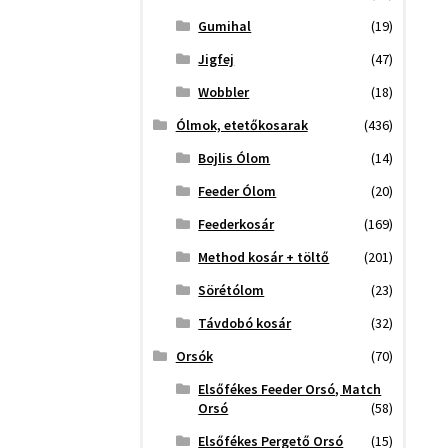
Gumihal
(19)
Jigfej
(47)
Wobbler
(18)
Ólmok, etetőkosarak
(436)
Bojlis Ólom
(14)
Feeder Ólom
(20)
Feederkosár
(169)
Method kosár + töltő
(201)
Sörétólom
(23)
Távdobó kosár
(32)
Orsók
(70)
Elsőfékes Feeder Orsó, Match
Orsó
(58)
Elsőfékes Pergető Orsó
(15)