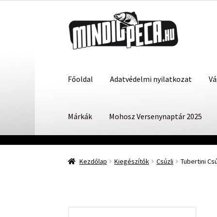
Ugrás
Kilépés
a
a
navigációhoz
tartalomba
Főoldal
Adatvédelmi nyilatkozat
Vá
Márkák
Mohosz Versenynaptár 2025
Kezdőlap
Kiegészítők
Csúzli
Tubertini Cs