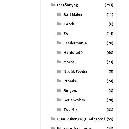
Etetőanyag
(293)
Bait Maker
(11)
Catch
(6)
EA
(14)
Feedermania
(20)
Haldorádó
(60)
Maros
(23)
Novák Feeder
(5)
Promix
(24)
Ringers
(9)
Serie Walter
(28)
Top Mix
(93)
Gumikukorica, gumicsonti
(59)
Kész etetőanyagok
(29)