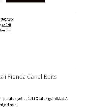
:
56242XX
a:
Csúzli
bertini
ég
zli Fionda Canal Baits
 parafa nyéllel és LTX latex gumikkal. A
ője 4 mm.