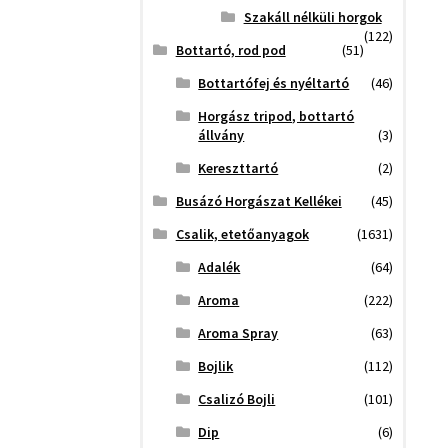
Szakáll nélküli horgok
(122)
Bottartó, rod pod
(51)
Bottartófej és nyéltartó
(46)
Horgász tripod, bottartó
állvány
(3)
Kereszttartó
(2)
Busázó Horgászat Kellékei
(45)
Csalik, etetőanyagok
(1631)
Adalék
(64)
Aroma
(222)
Aroma Spray
(63)
Bojlik
(112)
Csalizó Bojli
(101)
Dip
(6)