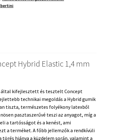
bertini
ég
ncept Hybrid Elastic 1,4 mm
 által kifejlesztett és tesztelt Concept
fejlettebb technikai megoldás a Hybrid gumik
an tiszta, természetes folyékony latexből
önösen pasztaszerűvé teszi az anyagot, míg a
eli a tartósságot és a kenést, ami
ezt a terméket. A főbb jellemzők a rendkívüli
a törés hiánya a küzdelem során, valamint a