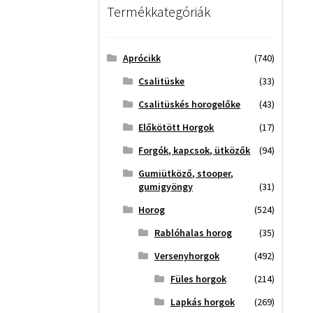
Termékkategóriák
Aprócikk
(740)
Csalitüske
(33)
Csalitüskés horogelőke
(43)
Előkötött Horgok
(17)
Forgók, kapcsok, ütközők
(94)
Gumiütköző, stooper,
gumigyöngy
(31)
Horog
(524)
Rablóhalas horog
(35)
Versenyhorgok
(492)
Füles horgok
(214)
Lapkás horgok
(269)