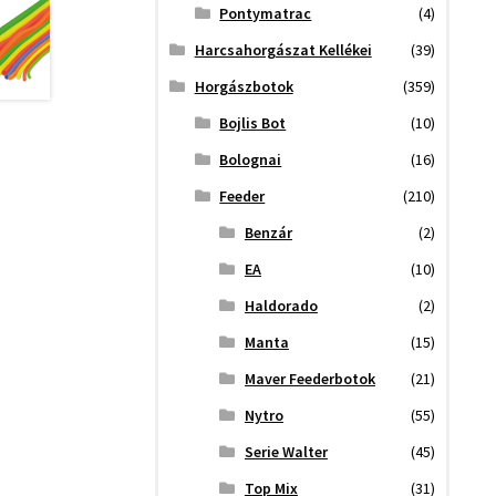
Pontymatrac
(4)
Harcsahorgászat Kellékei
(39)
Horgászbotok
(359)
Bojlis Bot
(10)
Bolognai
(16)
Feeder
(210)
Benzár
(2)
EA
(10)
Haldorado
(2)
Manta
(15)
Maver Feederbotok
(21)
Nytro
(55)
Serie Walter
(45)
Top Mix
(31)