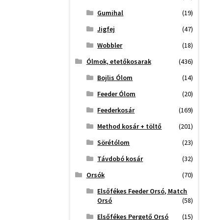
Gumihal
(19)
Jigfej
(47)
Wobbler
(18)
Ólmok, etetőkosarak
(436)
Bojlis Ólom
(14)
Feeder Ólom
(20)
Feederkosár
(169)
Method kosár + töltő
(201)
Sörétólom
(23)
Távdobó kosár
(32)
Orsók
(70)
Elsőfékes Feeder Orsó, Match
Orsó
(58)
Elsőfékes Pergető Orsó
(15)