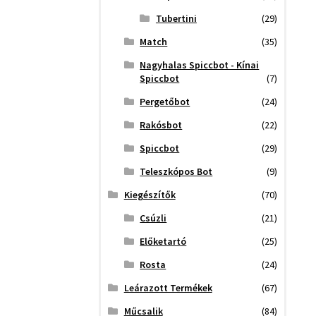
Tubertini
(29)
Match
(35)
Nagyhalas Spiccbot - Kínai
Spiccbot
(7)
Pergetőbot
(24)
Rakósbot
(22)
Spiccbot
(29)
Teleszkópos Bot
(9)
Kiegészítők
(70)
Csúzli
(21)
Előketartó
(25)
Rosta
(24)
Leárazott Termékek
(67)
Műcsalik
(84)