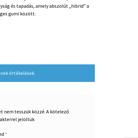
yság és tapadás, amely abszolút „hibrid” a
eges gumi között.
nek értékelések.
et nem tesszük közzé.
A kötelező
akterrel jelöltük
sed
*