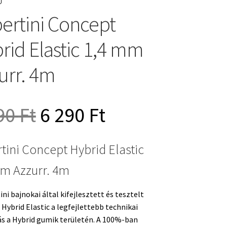
ertini Concept
rid Elastic 1,4 mm
urr. 4m
Original
Current
90
Ft
6 290
Ft
price
price
tini Concept Hybrid Elastic
m Azzurr. 4m
was:
is:
ini bajnokai által kifejlesztett és tesztelt
7
6
Hybrid Elastic a legfejlettebb technikai
s a Hybrid gumik területén. A 100%-ban