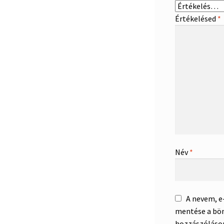
Értékelésed
*
Név
*
A nevem, 
mentése a bö
hozzászóláso