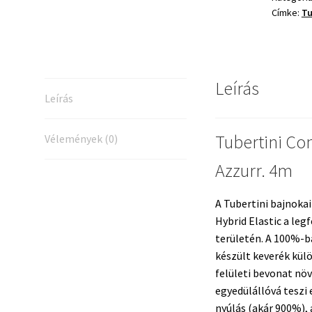
Címke:
Tu
Azzurr.
4m
mennyis
Leírás
Leírás
Tubertini Co
Vélemények (0)
Azzurr. 4m
A Tubertini bajnokai
Hybrid Elastic a leg
területén. A 100%-b
készült keverék kül
felületi bevonat növ
egyedülállóvá teszi 
nyúlás (akár 900%), 