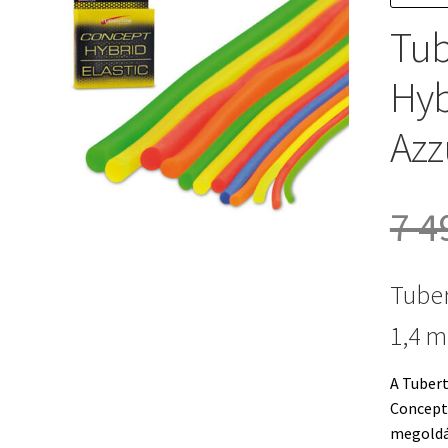
Tub
Hyb
Azz
7 4
Tuber
1,4 m
A Tubert
Concept 
megoldá