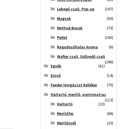
Lebegő csali, Pop-up
(167)
Magvak
(50)
Method Boxok
(73)
Pellet
(165)
Ragadozóhalas Aroma
(6)
Wafter csali, Süllyedő csali
(296)
Egyéb
(81)
Ernyő
(14)
Feeder Horgászat Kellékei
(75)
Haltartó, merítő, pontymatrac
(113)
Haltartó
(22)
Merítőfej
(66)
Merítőnyél
(23)