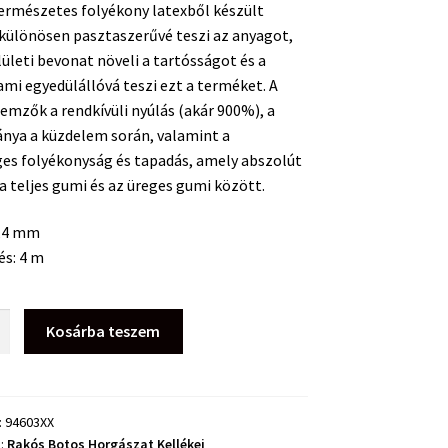
természetes folyékony latexből készült
490 Ft.
290 Ft.
különösen pasztaszerűvé teszi az anyagot,
lületi bevonat növeli a tartósságot és a
ami egyedülállóvá teszi ezt a terméket. A
lemzők a rendkívüli nyúlás (akár 900%), a
ánya a küzdelem során, valamint a
es folyékonyság és tapadás, amely abszolút
 a teljes gumi és az üreges gumi között.
1,4 mm
és: 4 m
i
Kosárba teszem
:
94603XX
a:
Rakós Botos Horgászat Kellékei