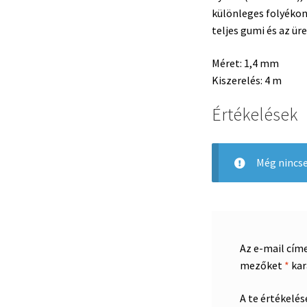
különleges folyékon
teljes gumi és az ür
Méret: 1,4 mm
Kiszerelés: 4 m
Értékelések
Még nincse
Az e-mail cím
mezőket
*
kar
A te értékelé