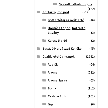
Szakáll nélküli horgok
(122)
Bottartó, rod pod
(51)
Bottartófej és nyéltartó
(46)
Horgász tripod, bottartó
állvány
(3)
Kereszttartó
(2)
Busázó Horgászat Kellékei
(45)
Csalik, etetőanyagok
(1631)
Adalék
(64)
Aroma
(222)
Aroma Spray
(63)
Bojlik
(112)
Csalizó Bojli
(101)
Dip
(6)