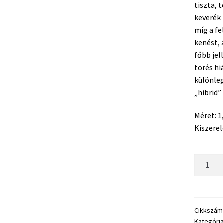
tiszta, 
keverék 
míg a fe
kenést, 
főbb jel
törés hi
különleg
„hibrid”
Méret: 
Kiszerel
Tubertin
Concept
Hybrid
Elastic
1,4
Cikkszám
Kategóri
mm