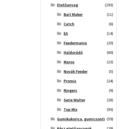
Etetőanyag
(293)
Bait Maker
(11)
Catch
(6)
EA
(14)
Feedermania
(20)
Haldorádó
(60)
Maros
(23)
Novák Feeder
(5)
Promix
(24)
Ringers
(9)
Serie Walter
(28)
Top Mix
(93)
Gumikukorica, gumicsonti
(59)
Kész etetőanyagok
(29)