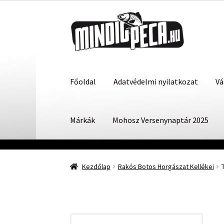
was:
is:
Ugrás
Kilépés
7
6
a
a
490 Ft.
290 Ft.
navigációhoz
tartalomba
Főoldal
Adatvédelmi nyilatkozat
Vá
Márkák
Mohosz Versenynaptár 2025
Kezdőlap
Rakós Botos Horgászat Kellékei