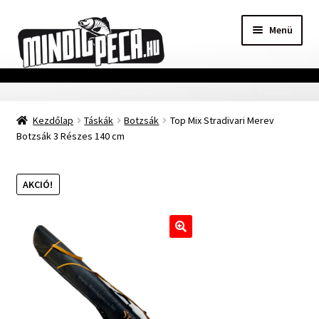
Ugrás
Kilépés
Menü
a
a
navigációhoz
tartalomba
Főoldal
Kezdőlap
Táskák
Botzsák
Top Mix Stradivari Merev
Adatvédelmi nyilatkozat
Botzsák 3 Részes 140 cm
Vásárlási feltételek
AKCIÓ!
Szállítási Információ
Kapcsolat
🔍
Márkák
Mohosz Versenynaptár 2025