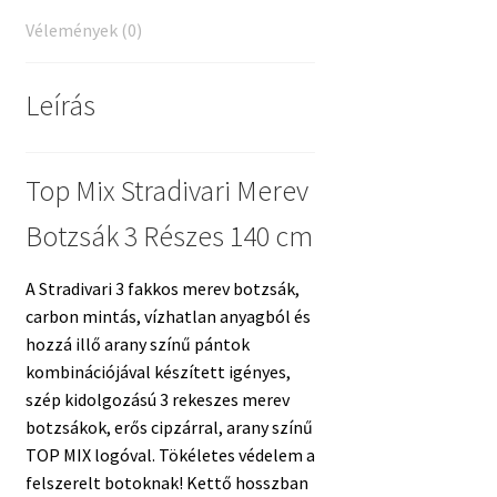
Vélemények (0)
Leírás
Top Mix Stradivari Merev
Botzsák 3 Részes 140 cm
A Stradivari 3 fakkos merev botzsák,
carbon mintás, vízhatlan anyagból és
hozzá illő arany színű pántok
kombinációjával készített igényes,
szép kidolgozású 3 rekeszes merev
botzsákok, erős cipzárral, arany színű
TOP MIX logóval. Tökéletes védelem a
felszerelt botoknak! Kettő hosszban