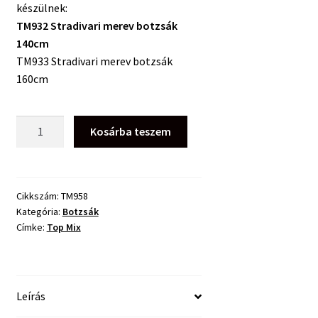
készülnek:
TM932 Stradivari merev botzsák
140cm
TM933 Stradivari merev botzsák
160cm
Top
Kosárba teszem
Mix
Stradivari
Merev
Botzsák
Cikkszám:
TM958
Kategória:
Botzsák
3
Címke:
Top Mix
Részes
140
cm
mennyiség
Leírás