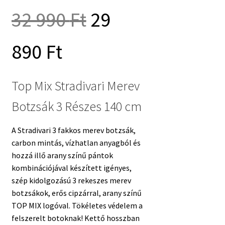
Original
32 990
Ft
29
Current
price
890
Ft
price
was:
Top Mix Stradivari Merev
Botzsák 3 Részes 140 cm
is:
32
A Stradivari 3 fakkos merev botzsák,
29
990 Ft.
carbon mintás, vízhatlan anyagból és
hozzá illő arany színű pántok
kombinációjával készített igényes,
890 Ft.
szép kidolgozású 3 rekeszes merev
botzsákok, erős cipzárral, arany színű
TOP MIX logóval. Tökéletes védelem a
felszerelt botoknak! Kettő hosszban