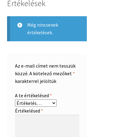
Értékelések
Még nincsenek
értékelések.
Az e-mail címet nem tesszük
közzé.
A kötelező mezőket
*
karakterrel jelöltük
A te értékelésed
*
Értékelésed
*