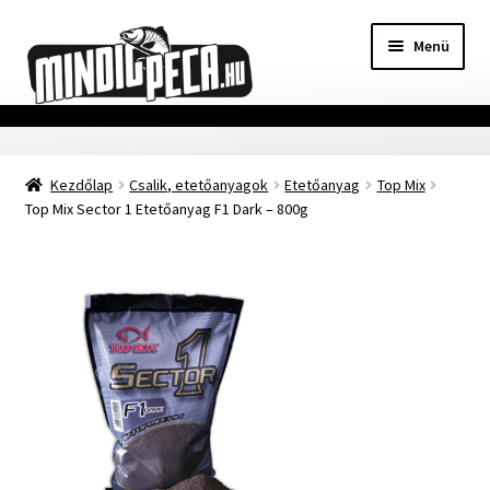
Ugrás
Kilépés
Menü
a
a
navigációhoz
tartalomba
Főoldal
Kezdőlap
Csalik, etetőanyagok
Etetőanyag
Top Mix
Adatvédelmi nyilatkozat
Top Mix Sector 1 Etetőanyag F1 Dark – 800g
Vásárlási feltételek
Szállítási Információ
Kapcsolat
Márkák
Mohosz Versenynaptár 2025