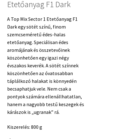
Etetőanyag F1 Dark
A Top Mix Sector 1 Etetőanyag F1
Dark egy sötét színű, finom
szemcseméretű édes-halas
etetőanyag. Speciálisan édes
aromájának és összetevőinek
köszönhetően egy igazi négy
évszakos keverék. A sötét színnek
köszönhetően az óvatosabban
táplálkozó halakat is könnyedén
becsaphatjuk vele. Nem csak a
pontyok számára ellenállhatatlan,
hanem a nagyobb testű keszegek és
kárászok is „ugranak” rá.
Kiszerelés: 800 g