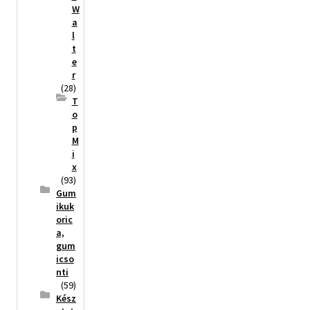
W
a
l
t
e
r
(28)
T
o
p
M
i
x
(93)
Gum
ikuk
oric
a,
gum
icso
nti
(59)
Kész