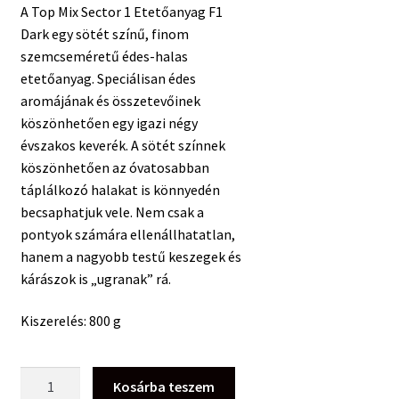
A Top Mix Sector 1 Etetőanyag F1
Dark egy sötét színű, finom
szemcseméretű édes-halas
etetőanyag. Speciálisan édes
aromájának és összetevőinek
köszönhetően egy igazi négy
évszakos keverék. A sötét színnek
köszönhetően az óvatosabban
táplálkozó halakat is könnyedén
becsaphatjuk vele. Nem csak a
pontyok számára ellenállhatatlan,
hanem a nagyobb testű keszegek és
kárászok is „ugranak” rá.
Kiszerelés: 800 g
Top
Kosárba teszem
Mix