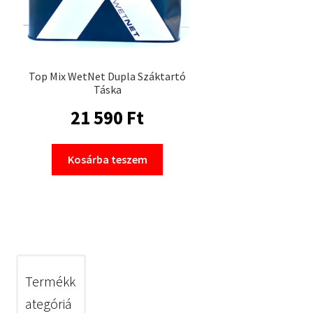
Top Mix WetNet Dupla Száktartó
Táska
21 590
Ft
Kosárba teszem
Termékk
ategóriá