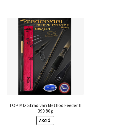
20
17
990 Ft.
890 Ft.
TOP MIX Stradivari Method Feeder II
390 80g
AKCIÓ!