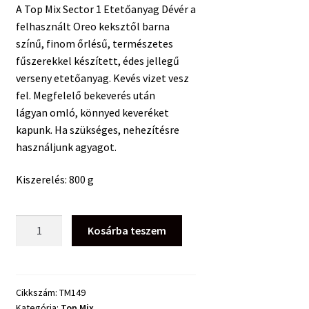
A Top Mix Sector 1 Etetőanyag Dévér a
felhasznált Oreo keksztől barna
színű, finom őrlésű, természetes
fűszerekkel készített, édes jellegű
verseny etetőanyag. Kevés vizet vesz
fel. Megfelelő bekeverés után
lágyan omló, könnyed keveréket
kapunk. Ha szükséges, nehezítésre
használjunk agyagot.
Kiszerelés: 800 g
Top
Kosárba teszem
Mix
Sector
1
Etetőanyag
Cikkszám:
TM149
Kategória:
Top Mix
Dévér