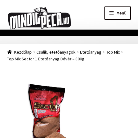
Ugrás
Kilépés
Menü
a
a
navigációhoz
tartalomba
Főoldal
Kezdőlap
Csalik, etetőanyagok
Etetőanyag
Top Mix
Adatvédelmi nyilatkozat
Top Mix Sector 1 Etetőanyag Dévér – 800g
Vásárlási feltételek
Szállítási Információ
Kapcsolat
Márkák
Mohosz Versenynaptár 2025