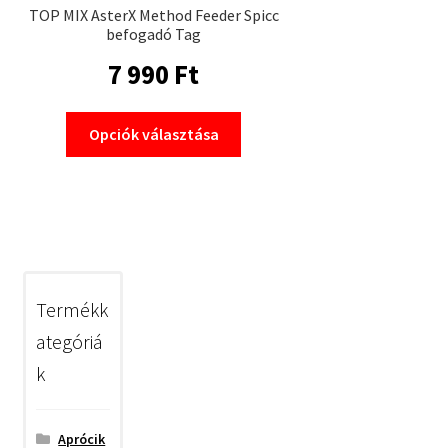
TOP MIX AsterX Method Feeder Spicc
befogadó Tag
7 990
Ft
Ennek
Opciók választása
a
terméknek
több
variációja
van.
A
változatok
Termékk
a
ategóriá
termékoldalon
k
választhatók
ki
Aprócik