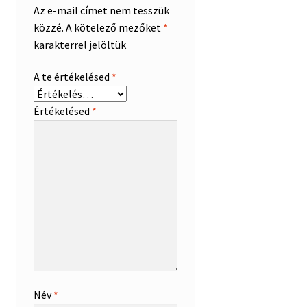
Az e-mail címet nem tesszük
közzé.
A kötelező mezőket
*
karakterrel jelöltük
A te értékelésed
*
Értékelésed
*
Név
*