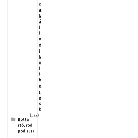
z
a
k
á
l
l
n
é
l
k
ü
l
i
h
o
r
g
o
k
(122)
Botta
rtó, rod
pod
(51)