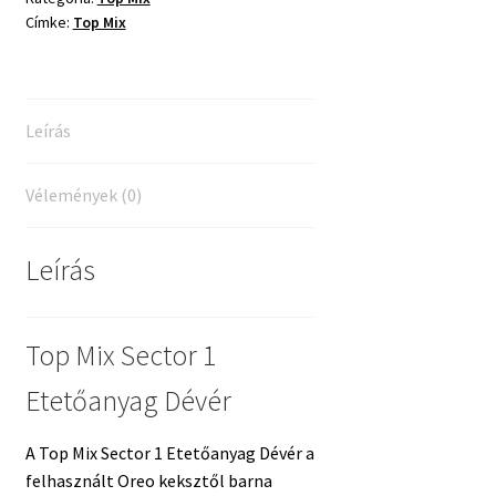
Címke:
Top Mix
-
800g
mennyiség
Leírás
Vélemények (0)
Leírás
Top Mix Sector 1
Etetőanyag Dévér
A Top Mix Sector 1 Etetőanyag Dévér a
felhasznált Oreo keksztől barna