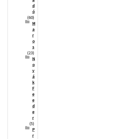
d
ó
(60)
M
a
r
o
s
(23)
N
o
v
á
k
F
e
e
d
e
r
(5)
P
r