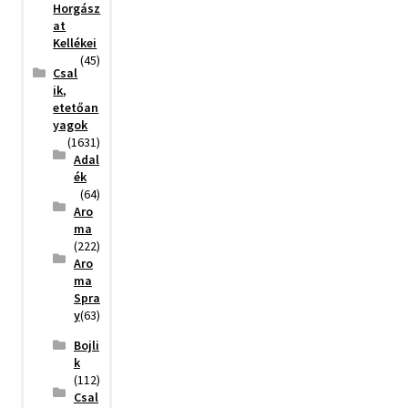
Horgász
at
Kellékei
(45)
Csal
ik,
etetőan
yagok
(1631)
Adal
ék
(64)
Aro
ma
(222)
Aro
ma
Spra
y
(63)
Bojli
k
(112)
Csal