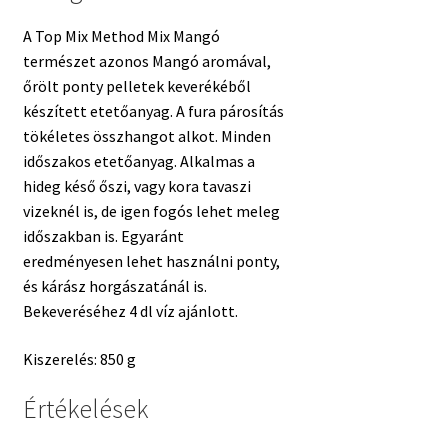
A Top Mix Method Mix Mangó
természet azonos Mangó aromával,
őrölt ponty pelletek keverékéből
készített etetőanyag. A fura párosítás
tökéletes összhangot alkot. Minden
időszakos etetőanyag. Alkalmas a
hideg késő őszi, vagy kora tavaszi
vizeknél is, de igen fogós lehet meleg
időszakban is. Egyaránt
eredményesen lehet használni ponty,
és kárász horgászatánál is.
Bekeveréséhez 4 dl víz ajánlott.
Kiszerelés: 850 g
Értékelések