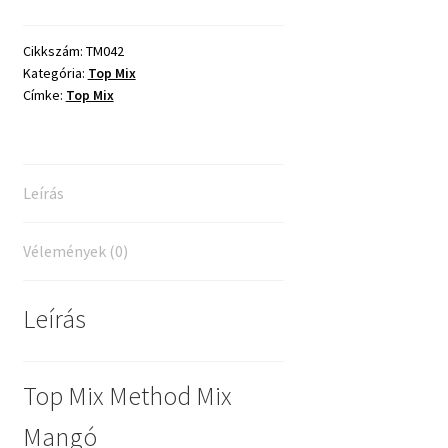
Mix
Mangó
Cikkszám:
TM042
Kategória:
Top Mix
–
Címke:
Top Mix
850g
mennyiség
Leírás
Vélemények (0)
Leírás
Top Mix Method Mix
Mangó