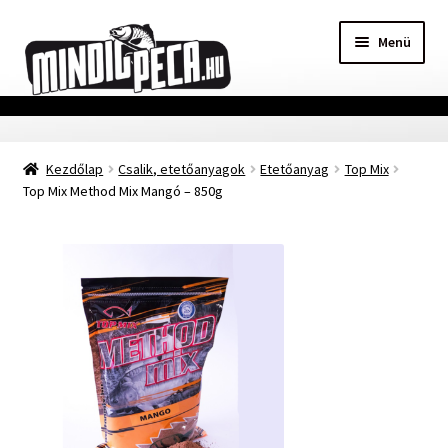
Ugrás
Kilépés
Menü
a
a
navigációhoz
tartalomba
Főoldal
Kezdőlap
Csalik, etetőanyagok
Etetőanyag
Top Mix
Adatvédelmi nyilatkozat
Top Mix Method Mix Mangó – 850g
Vásárlási feltételek
Szállítási Információ
Kapcsolat
Márkák
Mohosz Versenynaptár 2025