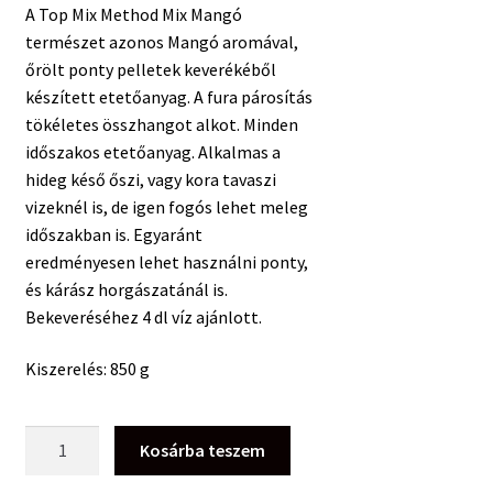
A Top Mix Method Mix Mangó
természet azonos Mangó aromával,
őrölt ponty pelletek keverékéből
készített etetőanyag. A fura párosítás
tökéletes összhangot alkot. Minden
időszakos etetőanyag. Alkalmas a
hideg késő őszi, vagy kora tavaszi
vizeknél is, de igen fogós lehet meleg
időszakban is. Egyaránt
eredményesen lehet használni ponty,
és kárász horgászatánál is.
Bekeveréséhez 4 dl víz ajánlott.
Kiszerelés: 850 g
Top
Kosárba teszem
Mix
Method