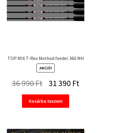
TOP MIX T-Rex Method feeder 360 MH
AKCIÓ!
Original
Current
36 990
Ft
31 390
Ft
price
price
Kosárba teszem
was:
is:
36
31