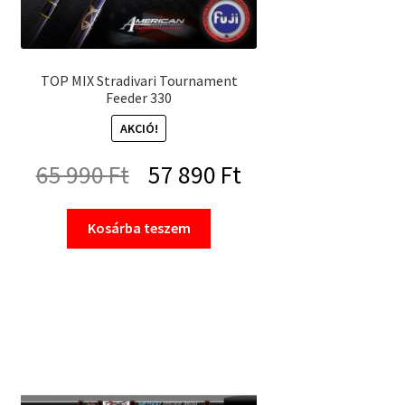
TOP MIX Stradivari Tournament
Feeder 330
AKCIÓ!
Original
Current
65 990
Ft
57 890
Ft
price
price
Kosárba teszem
was:
is:
65
57
990 Ft.
890 Ft.