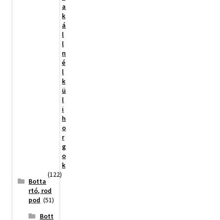
a
k
á
l
l
n
é
l
k
ü
l
i
h
o
r
g
o
k
(122)
Botta
rtó, rod
pod
(51)
Bott