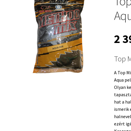
Top
Aqu
2 
Top 
A Top M
Aqua pe
Olyan ke
tapaszt
hat a ha
ismerik 
halnevel
ezért ig