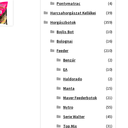
Pontymatrac
(4)
Harcsahorgászat Kellékei
(39)
Horgászbotok
(359)
Bojlis Bot
(10)
Bolognai
(16)
Feeder
(210)
Benzár
(2)
EA
(10)
Haldorado
(2)
Manta
(15)
Maver Feederbotok
(21)
Nytro
(55)
Serie Walter
(45)
Top Mix
(31)