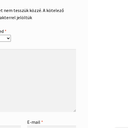
et nem tesszük közzé.
A kötelező
akterrel jelöltük
sed
*
E-mail
*