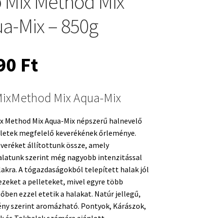
 Mix Method Mix
a-Mix – 850g
390
Ft
MixMethod Mix Aqua-Mix
ix Method Mix Aqua-Mix népszerű halnevelő
lletek megfelelő keverékének őrleménye.
veréket állítottunk össze, amely
alatunk szerint még nagyobb intenzitással
lakra. A tógazdaságokból telepített halak jól
ezeket a pelleteket, mivel egyre több
őben ezzel etetik a halakat. Natúr jellegű,
ény szerint aromázható. Pontyok, Kárászok,