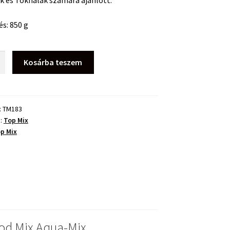
 és Tokhalak számára ajánlott.
és: 850 g
Kosárba teszem
:
TM183
a:
Top Mix
p Mix
ég
od Mix Aqua-Mix