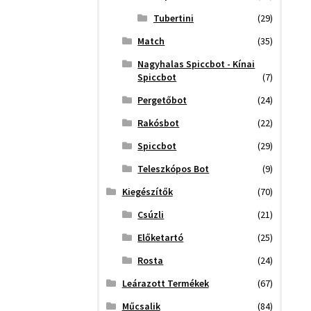
Tubertini
(29)
Match
(35)
Nagyhalas Spiccbot - Kínai
Spiccbot
(7)
Pergetőbot
(24)
Rakósbot
(22)
Spiccbot
(29)
Teleszkópos Bot
(9)
Kiegészítők
(70)
Csúzli
(21)
Előketartó
(25)
Rosta
(24)
Leárazott Termékek
(67)
Műcsalik
(84)