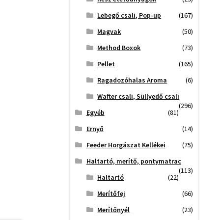
Lebegő csali, Pop-up
(167)
Magvak
(50)
Method Boxok
(73)
Pellet
(165)
Ragadozóhalas Aroma
(6)
Wafter csali, Süllyedő csali
(296)
Egyéb
(81)
Ernyő
(14)
Feeder Horgászat Kellékei
(75)
Haltartó, merítő, pontymatrac
(113)
Haltartó
(22)
Merítőfej
(66)
Merítőnyél
(23)