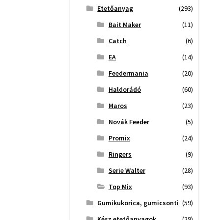
Etetőanyag
(293)
Bait Maker
(11)
Catch
(6)
EA
(14)
Feedermania
(20)
Haldorádó
(60)
Maros
(23)
Novák Feeder
(5)
Promix
(24)
Ringers
(9)
Serie Walter
(28)
Top Mix
(93)
Gumikukorica, gumicsonti
(59)
Kész etetőanyagok
(29)