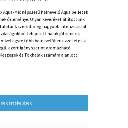
x Aqua-Mix népszerű halnevelő Aqua pelletek
ek őrleménye. Olyan keveréket állítottunk
talatunk szerint még nagyobb intenzitással
azdaságokból telepített halak jól ismerik
 mivel egyre több halnevelőben ezzel etetik
legű, ezért igény szerint aromázható.
Keszegek és Tokhalak számára ajánlott.
nek értékelések.