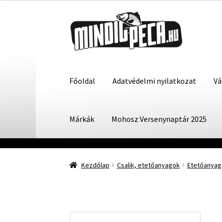
Ugrás
Kilépés
a
a
navigációhoz
tartalomba
Főoldal
Adatvédelmi nyilatkozat
Vá
Márkák
Mohosz Versenynaptár 2025
Kezdőlap
Csalik, etetőanyagok
Etetőanyag