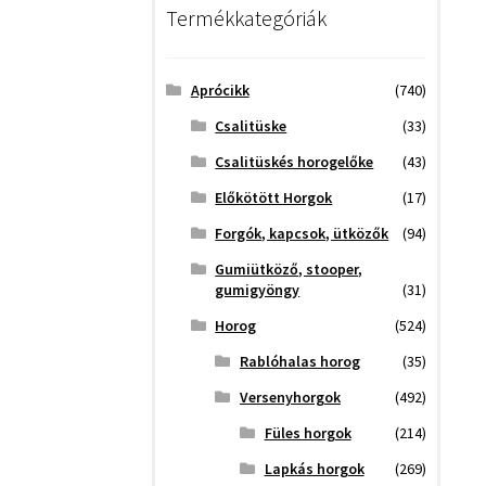
Termékkategóriák
Aprócikk
(740)
Csalitüske
(33)
Csalitüskés horogelőke
(43)
Előkötött Horgok
(17)
Forgók, kapcsok, ütközők
(94)
Gumiütköző, stooper,
gumigyöngy
(31)
Horog
(524)
Rablóhalas horog
(35)
Versenyhorgok
(492)
Füles horgok
(214)
Lapkás horgok
(269)