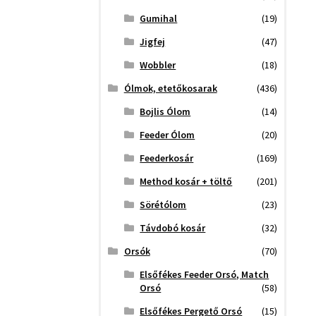
Gumihal
(19)
Jigfej
(47)
Wobbler
(18)
Ólmok, etetőkosarak
(436)
Bojlis Ólom
(14)
Feeder Ólom
(20)
Feederkosár
(169)
Method kosár + töltő
(201)
Sörétólom
(23)
Távdobó kosár
(32)
Orsók
(70)
Elsőfékes Feeder Orsó, Match
Orsó
(58)
Elsőfékes Pergető Orsó
(15)