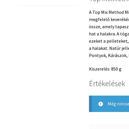
A Top Mix Method Mi
megfelelő keverékén
össze, amely tapasz
hat a halakra. A tóg
ezeket a pelleteket,
a halakat. Natúr jel
Pontyok, Kárászok, 
Kiszerelés: 850 g
Értékelések
Még nincse