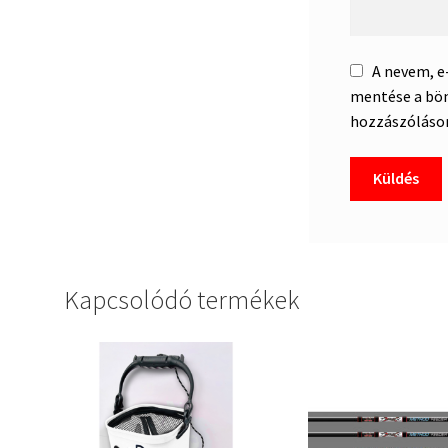
A nevem, 
mentése a bö
hozzászóláso
Kapcsolódó termékek