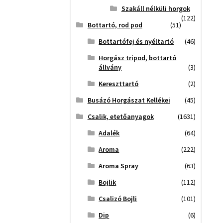
Szakáll nélküli horgok
(122)
Bottartó, rod pod
(51)
Bottartófej és nyéltartó
(46)
Horgász tripod, bottartó
állvány
(3)
Kereszttartó
(2)
Busázó Horgászat Kellékei
(45)
Csalik, etetőanyagok
(1631)
Adalék
(64)
Aroma
(222)
Aroma Spray
(63)
Bojlik
(112)
Csalizó Bojli
(101)
Dip
(6)