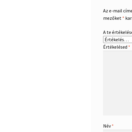
Az e-mail cím
mezőket
*
kar
A te értékelé
Értékelésed
*
Név
*