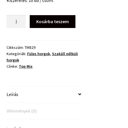
Kiszerelés: 10 db / csom.
Top
Kosárba teszem
Mix
Method
Feeder
Circle
Cikkszám:
TM829
Kategóriák:
Füles horgok
,
Szakáll nélküli
Barbless
horgok
Hook
Címke:
Top Mix
8
mennyiség
Leírás
Vélemények (0)