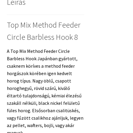
Leírás
Top Mix Method Feeder
Circle Barbless Hook 8
A Top Mix Method Feeder Circle
Barbless Hook Japánban gyártott,
csaknem köríves a method feeder
horgászok körében igen kedvelt
horog típus. Nagy öblű, csapott
horoghegyű, rövid szárú, kiváló
éltartó tulajdonságú, kémiai élezésű
szakáll nélküli, black nickel felületű
füles horog. Elsősorban csalitüskés,
vagy fűzött csalikhoz ajánljuk, legyen
az pellet, wafters, bojli, vagy akár
magvak.