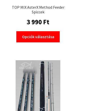
TOP MIX AsterX Method Feeder
Spiccek
3 990
Ft
Ennek
Opciók választása
a
terméknek
több
variációja
van.
A
változatok
a
termékoldalon
választhatók
ki