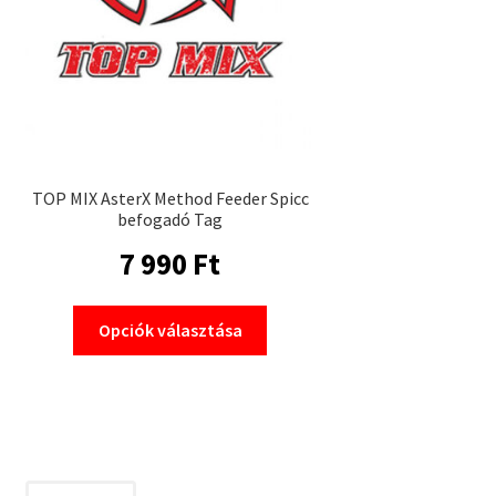
TOP MIX AsterX Method Feeder Spicc
befogadó Tag
7 990
Ft
Ennek
Opciók választása
a
terméknek
több
variációja
van.
A