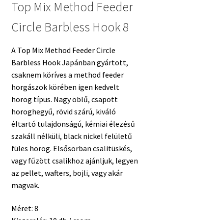
Top Mix Method Feeder
Circle Barbless Hook 8
A Top Mix Method Feeder Circle
Barbless Hook Japánban gyártott,
csaknem köríves a method feeder
horgászok körében igen kedvelt
horog típus. Nagy öblű, csapott
horoghegyű, rövid szárú, kiváló
éltartó tulajdonságú, kémiai élezésű
szakáll nélküli, black nickel felületű
füles horog. Elsősorban csalitüskés,
vagy fűzött csalikhoz ajánljuk, legyen
az pellet, wafters, bojli, vagy akár
magvak.
Méret: 8