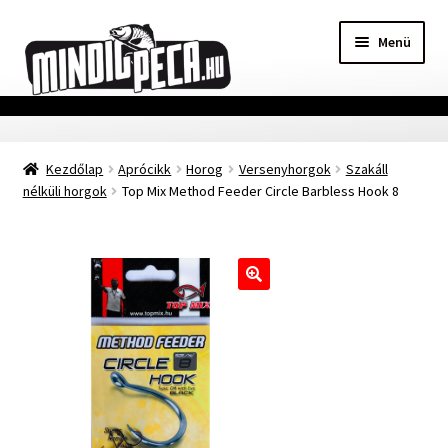
Ugrás
Kilépés
Menü
a
a
navigációhoz
tartalomba
Főoldal
Kezdőlap
Aprócikk
Horog
Versenyhorgok
Szakáll
Adatvédelmi nyilatkozat
nélküli horgok
Top Mix Method Feeder Circle Barbless Hook 8
Vásárlási feltételek
Szállítási Információ
🔍
Kapcsolat
Márkák
Mohosz Versenynaptár 2025