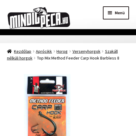
Ugrás
Kilépés
Menü
a
a
navigációhoz
tartalomba
Főoldal
Kezdőlap
Aprócikk
Horog
Versenyhorgok
Szakáll
Adatvédelmi nyilatkozat
nélküli horgok
Top Mix Method Feeder Carp Hook Barbless 8
Vásárlási feltételek
Szállítási Információ
Kapcsolat
Márkák
Mohosz Versenynaptár 2025