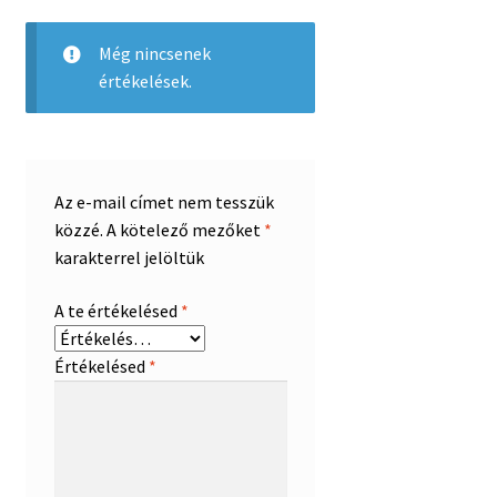
Még nincsenek
értékelések.
Az e-mail címet nem tesszük
közzé.
A kötelező mezőket
*
karakterrel jelöltük
A te értékelésed
*
Értékelésed
*