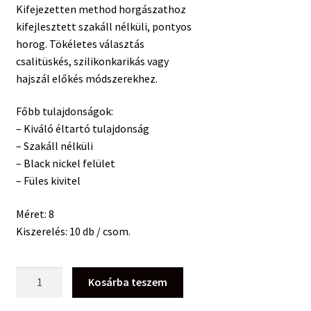
Kifejezetten method horgászathoz
kifejlesztett szakáll nélküli, pontyos
horog. Tökéletes választás
csalitüskés, szilikonkarikás vagy
hajszál előkés módszerekhez.
Főbb tulajdonságok:
– Kiváló éltartó tulajdonság
– Szakáll nélküli
– Black nickel felület
– Füles kivitel
Méret: 8
Kiszerelés: 10 db / csom.
Top
Kosárba teszem
Mix
Method