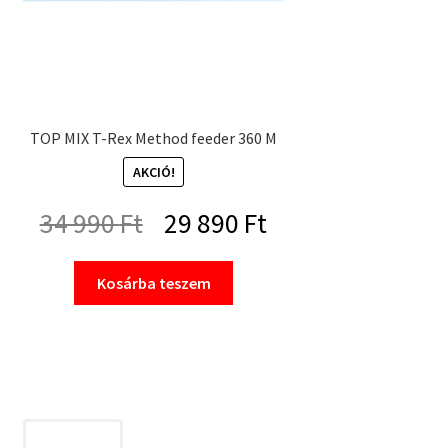
TOP MIX T-Rex Method feeder 360 M
AKCIÓ!
Original
Current
34 990
Ft
29 890
Ft
price
price
Kosárba teszem
was:
is:
34
29
990 Ft.
890 Ft.