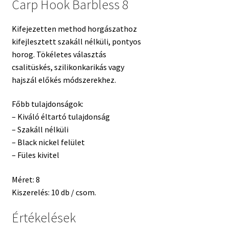
Carp Hook Barbless 8
Kifejezetten method horgászathoz
kifejlesztett szakáll nélküli, pontyos
horog. Tökéletes választás
csalitüskés, szilikonkarikás vagy
hajszál előkés módszerekhez.
Főbb tulajdonságok:
– Kiváló éltartó tulajdonság
– Szakáll nélküli
– Black nickel felület
– Füles kivitel
Méret: 8
Kiszerelés: 10 db / csom.
Értékelések