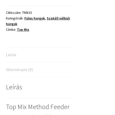
Feeder
Carp
Cikkszám:
TM833
Kategóriák:
Füles horgok
,
Szakáll nélküli
Hook
horgok
Barbless
Címke:
Top Mix
8
mennyiség
Leírás
Vélemények (0)
Leírás
Top Mix Method Feeder