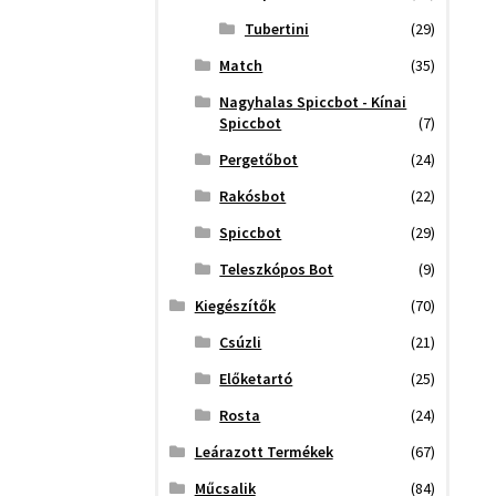
Tubertini
(29)
Match
(35)
Nagyhalas Spiccbot - Kínai
Spiccbot
(7)
Pergetőbot
(24)
Rakósbot
(22)
Spiccbot
(29)
Teleszkópos Bot
(9)
Kiegészítők
(70)
Csúzli
(21)
Előketartó
(25)
Rosta
(24)
Leárazott Termékek
(67)
Műcsalik
(84)