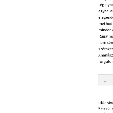
tégelybe
egyedi a
elegend
method-
minden e
Rugalmas
nem sérü
szétszed
Ananász
forgalo
TOP
MIX
Magic
Corn
Gumikuk
Cikkszám
Kategóri
3