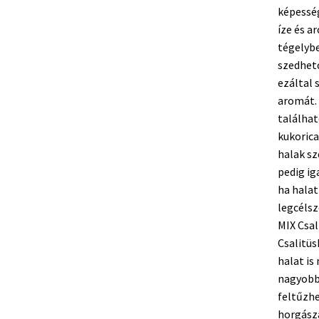
képesség
íze és a
tégelybe
szedhető
ezáltal 
aromát.
találhat
kukorica
halak sz
pedig ig
ha halat
legcélsz
MIX Csal
Csalitüs
halat is
nagyobb 
feltűzhe
horgásza