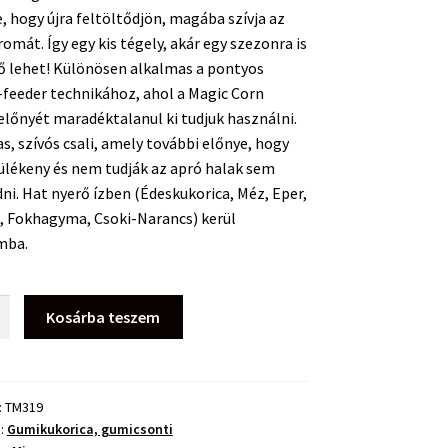
, hogy újra feltöltődjön, magába szívja az
romát. Így egy kis tégely, akár egy szezonra is
ő lehet! Különösen alkalmas a pontyos
feeder technikához, ahol a Magic Corn
lőnyét maradéktalanul ki tudjuk használni.
, szívós csali, amely további előnye, hogy
lékeny és nem tudják az apró halak sem
ni. Hat nyerő ízben (Édeskukorica, Méz, Eper,
, Fokhagyma, Csoki-Narancs) kerül
mba.
Kosárba teszem
orica
:
TM319
a:
Gumikukorica, gumicsonti