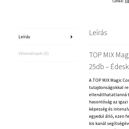
Címke:
To
x
25db
–
Édeskuk
Leírás
mennyis
Leírás
TOP MIX Magi
Vélemények (0)
25db – Édesk
A TOP MIX Magic Cor
tulajdonságokkal ren
ellenállhatatlanná 
hasonlóság az igazi
képesség és intenzív
egyedül álló, ezen f
kis kanál segítségév