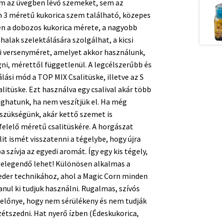
em az üvegben lévő szemeket, sem az
 3 méretű kukorica szem található, közepes
ően a dobozos kukorica mérete, a nagyobb
 halak szelektálására szolgálhat, a kicsi
azi versenyméret, amelyet akkor használunk,
ni, mérettől függetlenül. A legcélszerűbb és
lási mód a TOP MIX Csalitüske, illetve az S
litüske. Ezt használva egy csalival akár több
oghatunk, ha nem veszítjük el. Ha még
 szükségünk, akár kettő szemet is
elelő méretű csalitüskére. A horgászat
lit ismét visszatenni a tégelybe, hogy újra
 szívja az egyedi aromát. Így egy kis tégely,
s elegendő lehet! Különösen alkalmas a
der technikához, ahol a Magic Corn minden
nul ki tudjuk használni. Rugalmas, szívós
i előnye, hogy nem sérülékeny és nem tudják
zétszedni. Hat nyerő ízben (Édeskukorica,