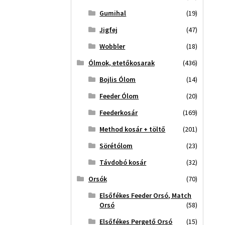
Gumihal
(19)
Jigfej
(47)
Wobbler
(18)
Ólmok, etetőkosarak
(436)
Bojlis Ólom
(14)
Feeder Ólom
(20)
Feederkosár
(169)
Method kosár + töltő
(201)
Sörétólom
(23)
Távdobó kosár
(32)
Orsók
(70)
Elsőfékes Feeder Orsó, Match
Orsó
(58)
Elsőfékes Pergető Orsó
(15)