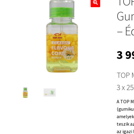
TOP
🔍
Gum
– É
3 
TOP 
3 x 2
A TOP MI
(gumikuk
amelyek 
teszik a
az igazi