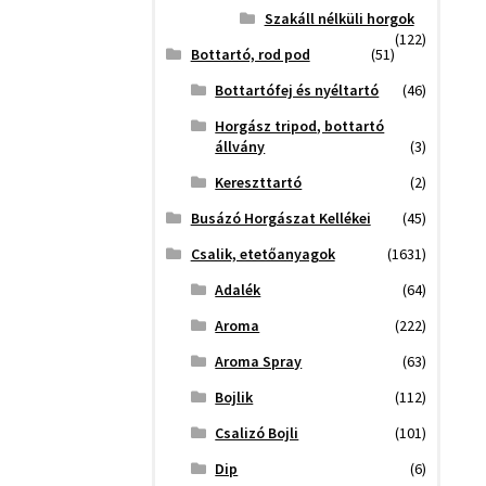
Szakáll nélküli horgok
(122)
Bottartó, rod pod
(51)
Bottartófej és nyéltartó
(46)
Horgász tripod, bottartó
állvány
(3)
Kereszttartó
(2)
Busázó Horgászat Kellékei
(45)
Csalik, etetőanyagok
(1631)
Adalék
(64)
Aroma
(222)
Aroma Spray
(63)
Bojlik
(112)
Csalizó Bojli
(101)
Dip
(6)