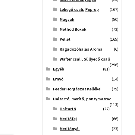
Lebegő csali, Pop-up
(167)
Magvak
(50)
Method Boxok
(73)
Pellet
(165)
Ragadozóhalas Aroma
(6)
Wafter csali, Süllyedő csali
(296)
Egyéb
(81)
Ernyő
(14)
Feeder Horgászat Kellékei
(75)
Haltartó, merítő, pontymatrac
(113)
Haltartó
(22)
Merítőfej
(66)
Merítőnyél
(23)