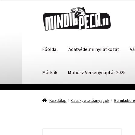
Ugrás
Kilépés
a
a
navigációhoz
tartalomba
Főoldal
Adatvédelmi nyilatkozat
Vá
Márkák
Mohosz Versenynaptár 2025
Kezdőlap
Csalik, etetőanyagok
Gumikukori