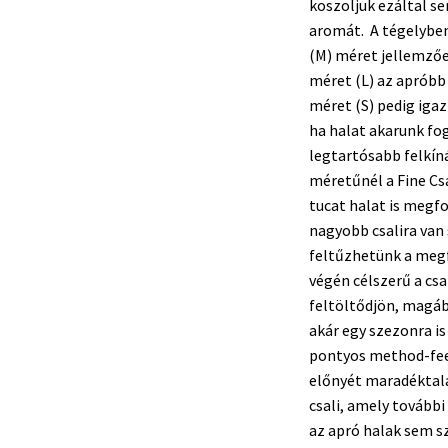
koszoljuk ezáltal s
aromát. A tégelyben
(M) méret jellemz
méret (L) az apróbb
méret (S) pedig ig
ha halat akarunk fog
legtartósabb felkíná
méretűnél a Fine Csa
tucat halat is megf
nagyobb csalira van
feltűzhetünk a megf
végén célszerű a csa
feltöltődjön, magába
akár egy szezonra i
pontyos method-fee
előnyét maradéktala
csali, amely tovább
az apró halak sem s