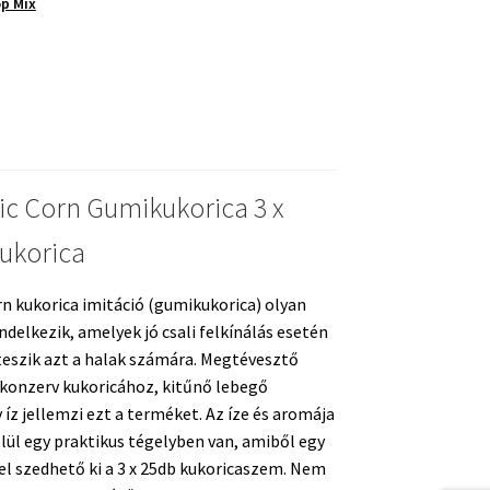
p Mix
orica
ég
c Corn Gumikukorica 3 x
ukorica
n kukorica imitáció (gumikukorica) olyan
delkezik, amelyek jó csali felkínálás esetén
teszik azt a halak számára. Megtévesztő
 konzerv kukoricához, kitűnő lebegő
 íz jellemzi ezt a terméket. Az íze és aromája
elül egy praktikus tégelyben van, amiből egy
el szedhető ki a 3 x 25db kukoricaszem. Nem