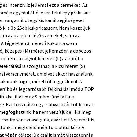
 és intenzív íz jellemzi ezt a terméket. Az
romája egyedül álló, ezen felül egy praktikus
n van, amiből egy kis kanál segítségével
 ki a 3 x 25db kukoricaszem. Nem koszoljuk
sem az üvegben lévő szemeket, sem az
 A tégelyben 3 méretű kukorica szem
ó, közepes (M) méret jellemzően a dobozos
 mérete, a nagyobb méret (L) az apróbb
elektálására szolgálhat, a kicsi méret (S)
azi versenyméret, amelyet akkor használunk,
 akarunk fogni, mérettől függetlenül. A
erűbb és legtartósabb felkínálási mód a TOP
itüske, illetve az S méretűnél a Fine
ke. Ezt használva egy csalival akár több tucat
 megfoghatunk, ha nem veszítjük el. Ha még
csalira van szükségünk, akár kettő szemet is
tünk a megfelelő méretű csalitüskére. A
t végén célszerű a csalit ismét visszatenni a