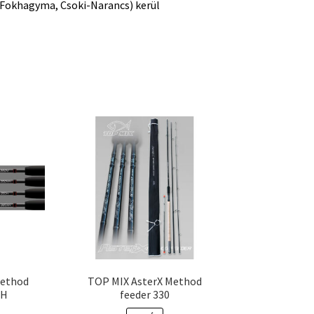
 Fokhagyma, Csoki-Narancs) kerül
Method
TOP MIX AsterX Method
MH
feeder 330