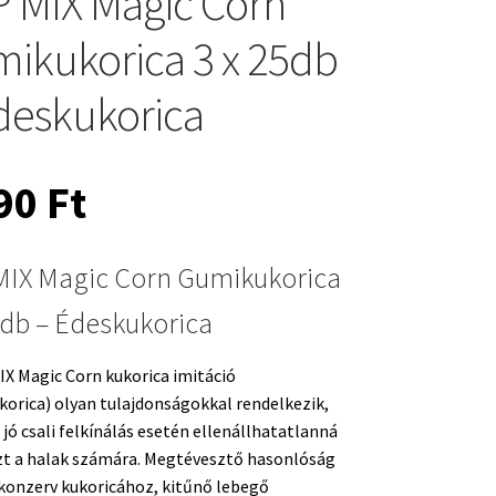
 MIX Magic Corn
ikukorica 3 x 25db
deskukorica
990
Ft
MIX Magic Corn Gumikukorica
5db – Édeskukorica
X Magic Corn kukorica imitáció
orica) olyan tulajdonságokkal rendelkezik,
jó csali felkínálás esetén ellenállhatatlanná
zt a halak számára. Megtévesztő hasonlóság
 konzerv kukoricához, kitűnő lebegő