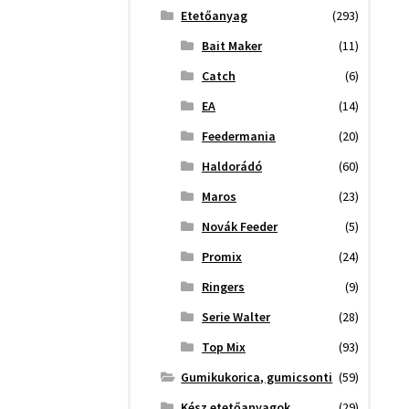
Etetőanyag
(293)
Bait Maker
(11)
Catch
(6)
EA
(14)
Feedermania
(20)
Haldorádó
(60)
Maros
(23)
Novák Feeder
(5)
Promix
(24)
Ringers
(9)
Serie Walter
(28)
Top Mix
(93)
Gumikukorica, gumicsonti
(59)
Kész etetőanyagok
(29)