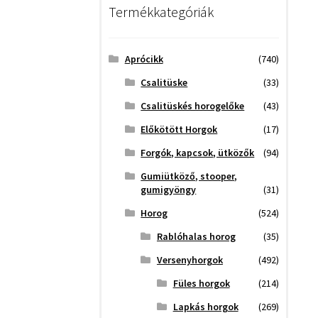
Termékkategóriák
Aprócikk
(740)
Csalitüske
(33)
Csalitüskés horogelőke
(43)
Előkötött Horgok
(17)
Forgók, kapcsok, ütközők
(94)
Gumiütköző, stooper,
gumigyöngy
(31)
Horog
(524)
Rablóhalas horog
(35)
Versenyhorgok
(492)
Füles horgok
(214)
Lapkás horgok
(269)