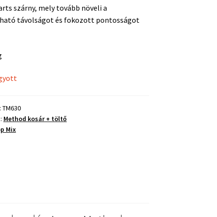
arts szárny, mely tovább növeli a
ató távolságot és fokozott pontosságot
g
gyott
:
TM630
a:
Method kosár + töltő
p Mix