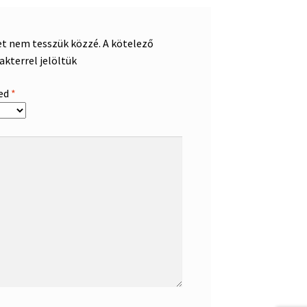
et nem tesszük közzé.
A kötelező
akterrel jelöltük
sed
*