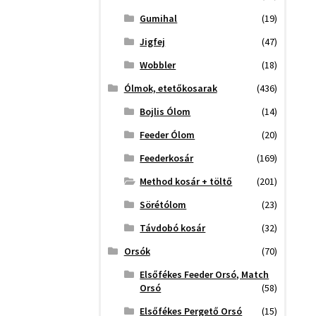
Gumihal
(19)
Jigfej
(47)
Wobbler
(18)
Ólmok, etetőkosarak
(436)
Bojlis Ólom
(14)
Feeder Ólom
(20)
Feederkosár
(169)
Method kosár + töltő
(201)
Sörétólom
(23)
Távdobó kosár
(32)
Orsók
(70)
Elsőfékes Feeder Orsó, Match
Orsó
(58)
Elsőfékes Pergető Orsó
(15)