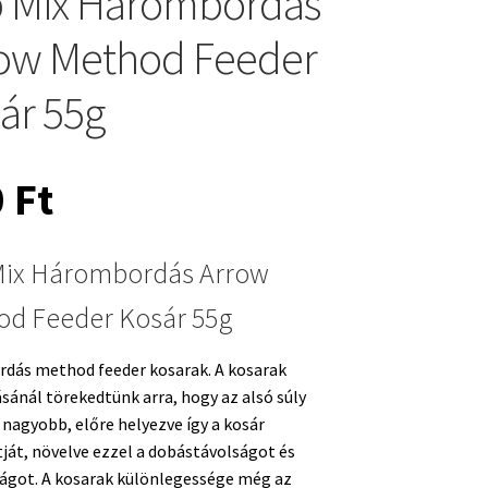
 Mix Hárombordás
ow Method Feeder
ár 55g
0
Ft
Mix Hárombordás Arrow
od Feeder Kosár 55g
ordás method feeder kosarak. A kosarak
ásánál törekedtünk arra, hogy az alsó súly
 nagyobb, előre helyezve így a kosár
ját, növelve ezzel a dobástávolságot és
ágot. A kosarak különlegessége még az