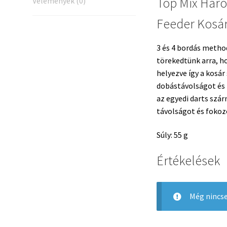
Top Mix Hár
Vélemények (0)
Feeder Kosár
3 és 4 bordás method
törekedtünk arra, ho
helyezve így a kosár
dobástávolságot és
az egyedi darts szá
távolságot és fokoz
Súly: 55 g
Értékelések
Még nincse