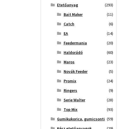
Etetőanyag
(293)
Bait Maker
(11)
Catch
(6)
EA
(14)
Feedermania
(20)
Haldorádó
(60)
Maros
(23)
Novák Feeder
(5)
Promix
(24)
Ringers
(9)
Serie Walter
(28)
Top Mix
(93)
Gumikukorica, gumicsonti
(59)
Kész etetőanyagok
(29)