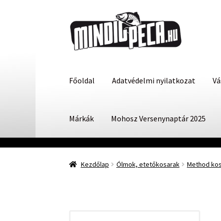
Ugrás
Kilépés
a
a
navigációhoz
tartalomba
Főoldal
Adatvédelmi nyilatkozat
Vá
Márkák
Mohosz Versenynaptár 2025
Kezdőlap
Ólmok, etetőkosarak
Method kosá