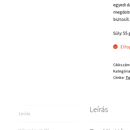
egyedi d
megdobh
biztosít.
Súly: 55 
Elfo
Cikkszám
Kategóri
Címke:
To
Leírás
Leírás