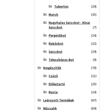
Tubertini
(29)
Match
(35)
Nagyhalas Spiccbot - Kínai
Spiccbot
(7)
Pergetőbot
(24)
Rakósbot
(22)
Spiccbot
(29)
Teleszkópos Bot
(9)
Kiegészítők
(70)
Csúzli
(21)
Előketartó
(25)
Rosta
(24)
Leárazott Termékek
(67)
Műcsalik
(84)