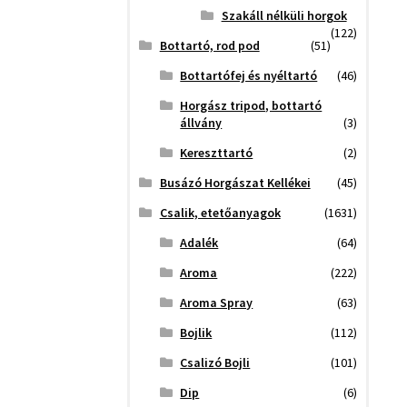
Szakáll nélküli horgok
(122)
Bottartó, rod pod
(51)
Bottartófej és nyéltartó
(46)
Horgász tripod, bottartó
állvány
(3)
Kereszttartó
(2)
Busázó Horgászat Kellékei
(45)
Csalik, etetőanyagok
(1631)
Adalék
(64)
Aroma
(222)
Aroma Spray
(63)
Bojlik
(112)
Csalizó Bojli
(101)
Dip
(6)