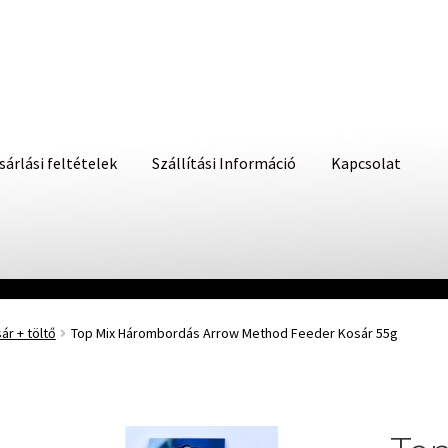
sárlási feltételek
Szállítási Információ
Kapcsolat
r + töltő
Top Mix Hárombordás Arrow Method Feeder Kosár 55g