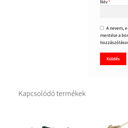
Név
*
A nevem, 
mentése a bö
hozzászóláso
Kapcsolódó termékek