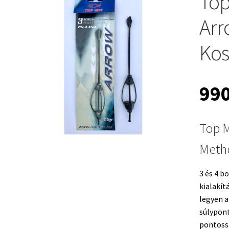
Top
Arr
Kos
99
Top 
Meth
3 és 4 b
kialakít
legyen a
súlypont
pontoss