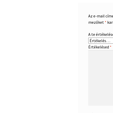
Az e-mail cím
mezőket
*
kar
A te értékelé
Értékelésed
*