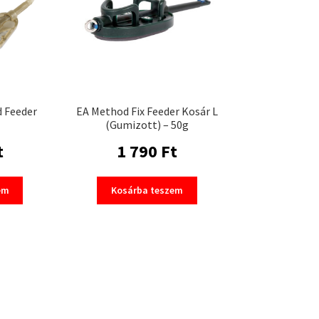
d Feeder
EA Method Fix Feeder Kosár L
(Gumizott) – 50g
t
1 790
Ft
em
Kosárba teszem