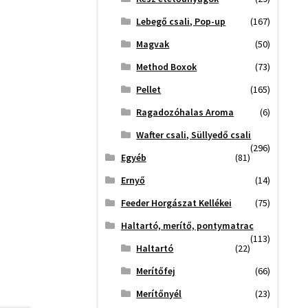
Lebegő csali, Pop-up
(167)
Magvak
(50)
Method Boxok
(73)
Pellet
(165)
Ragadozóhalas Aroma
(6)
Wafter csali, Süllyedő csali
(296)
Egyéb
(81)
Ernyő
(14)
Feeder Horgászat Kellékei
(75)
Haltartó, merítő, pontymatrac
(113)
Haltartó
(22)
Merítőfej
(66)
Merítőnyél
(23)