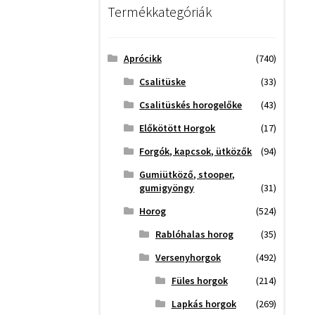
Termékkategóriák
Aprócikk
(740)
Csalitüske
(33)
Csalitüskés horogelőke
(43)
Előkötött Horgok
(17)
Forgók, kapcsok, ütközők
(94)
Gumiütköző, stooper,
gumigyöngy
(31)
Horog
(524)
Rablóhalas horog
(35)
Versenyhorgok
(492)
Füles horgok
(214)
Lapkás horgok
(269)