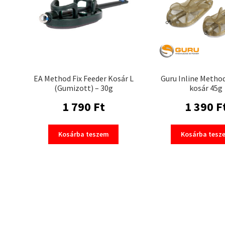
EA Method Fix Feeder Kosár L
Guru Inline Metho
(Gumizott) – 30g
kosár 45g
1 790
Ft
1 390
F
Kosárba teszem
Kosárba tesz