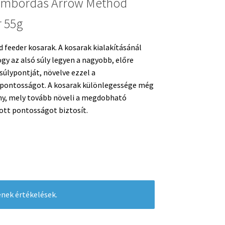
ombordás Arrow Method
 55g
 feeder kosarak. A kosarak kialakításánál
gy az alsó súly legyen a nagyobb, előre
 súlypontját, növelve ezzel a
 pontosságot. A kosarak különlegessége még
rny, mely tovább növeli a megdobható
ott pontosságot biztosít.
nek értékelések.