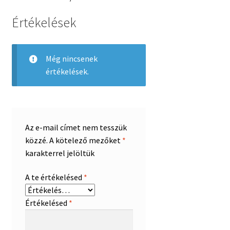
Értékelések
Még nincsenek
értékelések.
Az e-mail címet nem tesszük
közzé.
A kötelező mezőket
*
karakterrel jelöltük
A te értékelésed
*
Értékelésed
*