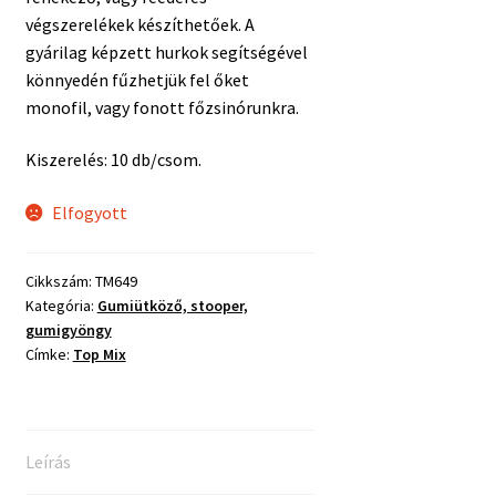
végszerelékek készíthetőek. A
gyárilag képzett hurkok segítségével
könnyedén fűzhetjük fel őket
monofil, vagy fonott főzsinórunkra.
Kiszerelés: 10 db/csom.
Elfogyott
Cikkszám:
TM649
Kategória:
Gumiütköző, stooper,
gumigyöngy
Címke:
Top Mix
Leírás