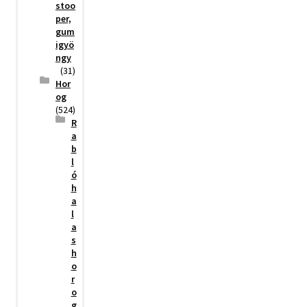
stoo
per,
gum
igyö
ngy
(31)
Hor
og
(524)
R
a
b
l
ó
h
a
l
a
s
h
o
r
o
g