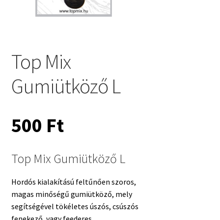
Top Mix
Gumiütköző L
500
Ft
Top Mix Gumiütköző L
Hordós kialakítású feltűnően szoros,
magas minőségű gumiütköző, mely
segítségével tökéletes úszós, csúszós
fenekező, vagy feederes