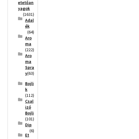
etetőan
yagok
(1631)
Adal
ék
(64)
Aro
ma
(222)
Aro
ma
Spra
y
(63)
Bojli
k
(112)
Csal
izó
Bojli
(101)
Dip
(6)
Et