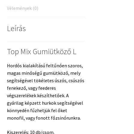
Vélemények (0)
Leírás
Top Mix Gumiütköző L
Hordós kialakítású feltűnően szoros,
magas minőségű gumiütköző, mely
segítségével tökéletes úszós, csúszós
fenekező, vagy feederes
végszerelékek készíthetőek. A
gyárilag képzett hurkok segítségével
könnyedén fűzhetjük fel őket
monofil, vagy fonott főzsinórunkra.
Kiszerelés: 10 db/csom.