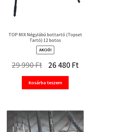
TOP MIX Négylábú bottartó (Topset
Tartó) 12 botos
AKCIÓ!
Original
Current
29 990
Ft
26 480
Ft
price
price
Kosárba teszem
was:
is:
29
26
990 Ft.
480 Ft.