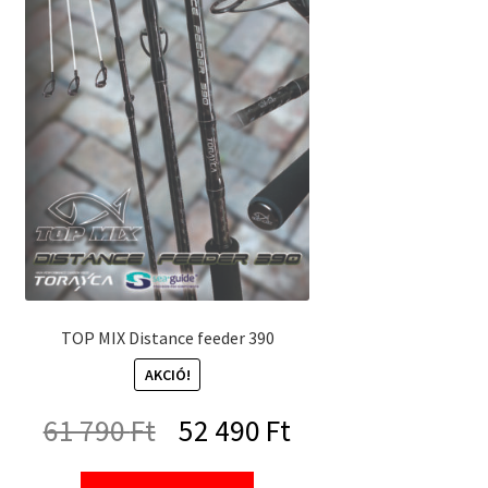
TOP MIX Distance feeder 390
AKCIÓ!
Original
Current
61 790
Ft
52 490
Ft
price
price