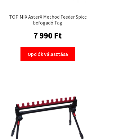
TOP MIX AsterX Method Feeder Spicc
befogadó Tag
7 990
Ft
Ennek
Opciók választása
a
terméknek
több
variációja
van.
A
változatok
a
termékoldalon
választhatók
ki