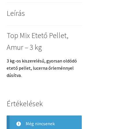
Leírás
Top Mix Etető Pellet,
Amur – 3 kg
3 kg-os kiszerelésű, gyorsan oldódó
etető pellet, lucerna őrleménnyel
dúsítva.
Értékelések
Még nincsenek