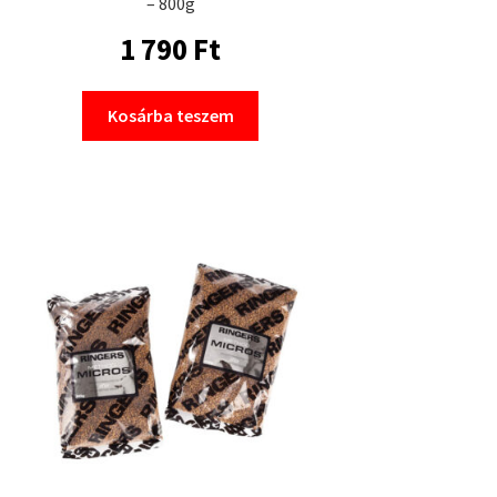
– 800g
1 790
Ft
Kosárba teszem