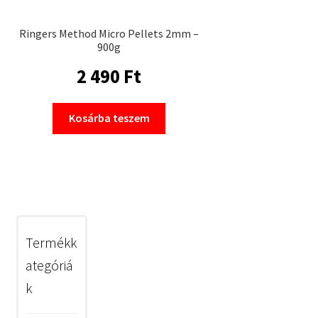
Ringers Method Micro Pellets 2mm –
900g
2 490
Ft
Kosárba teszem
Termékk
ategóriá
k