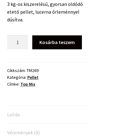
3 kg-os kiszerelésű, gyorsan oldódó
etető pellet, lucerna őrleménnyel
dúsítva.
Top
Kosárba teszem
Mix
Etető
Pellet
Amur
Cikkszám:
TM269
Kategória:
Pellet
-
Címke:
Top Mix
3kg
mennyiség
Leírás
Vélemények (0)