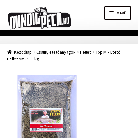
Ugrás
Kilépés
Menü
a
a
navigációhoz
tartalomba
Főoldal
Kezdőlap
Csalik, etetőanyagok
Pellet
Top Mix Etető
Adatvédelmi nyilatkozat
Pellet Amur – 3kg
Vásárlási feltételek
Szállítási Információ
Kapcsolat
Márkák
Mohosz Versenynaptár 2025