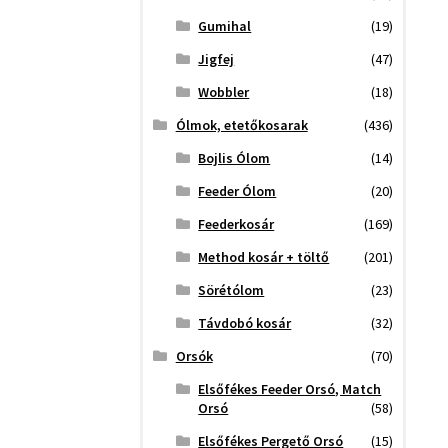
Gumihal
(19)
Jigfej
(47)
Wobbler
(18)
Ólmok, etetőkosarak
(436)
Bojlis Ólom
(14)
Feeder Ólom
(20)
Feederkosár
(169)
Method kosár + töltő
(201)
Sörétólom
(23)
Távdobó kosár
(32)
Orsók
(70)
Elsőfékes Feeder Orsó, Match
Orsó
(58)
Elsőfékes Pergető Orsó
(15)