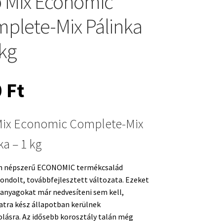
 Mix Economic
plete-Mix Pálinka
 kg
0
Ft
Mix Economic Complete-Mix
ka – 1 kg
n népszerű ECONOMIC termékcsalád
ndolt, továbbfejlesztett változata. Ezeket
anyagokat már nedvesíteni sem kell,
atra kész állapotban kerülnek
lásra. Az idősebb korosztály talán még