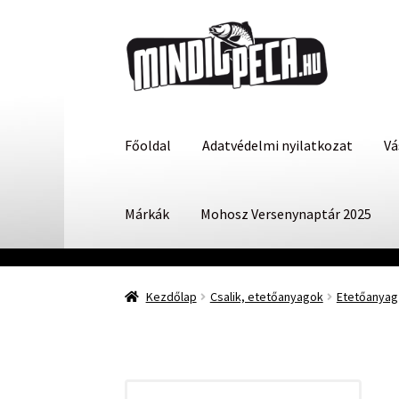
Ugrás
Kilépés
a
a
navigációhoz
tartalomba
Főoldal
Adatvédelmi nyilatkozat
Vá
Márkák
Mohosz Versenynaptár 2025
Kezdőlap
Csalik, etetőanyagok
Etetőanyag