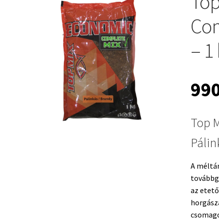
Top
Com
– 1
99
Top 
Pálin
A méltá
továbbgo
az etető
horgász
csomago