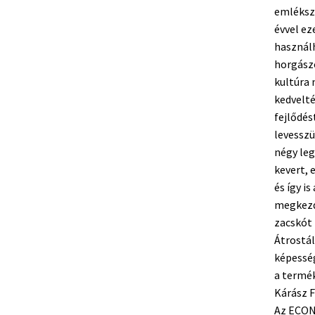
emlékszi
évvel ez
használ
horgász
kultúra 
kedvelté
fejlődés
levesszü
négy le
kevert, 
és így i
megkezd
zacskót 
Átrostál
képesség
a termék
Kárász F
Az ECON