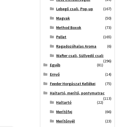
Lebegő csali, Pop-up
(167)
Magvak
(50)
Method Boxok
(73)
Pellet
(165)
Ragadozóhalas Aroma
(6)
Wafter csali, Süllyedő csali
(296)
Egyéb
(81)
Ernyő
(14)
Feeder Horgászat Kellékei
(75)
Haltartó, merítő, pontymatrac
(113)
Haltartó
(22)
Merítőfej
(66)
Merítőnyél
(23)