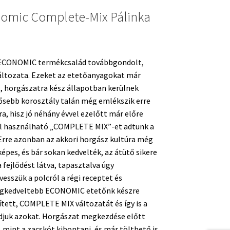
nomic Complete-Mix Pálinka
 ECONOMIC termékcsalád továbbgondolt,
áltozata. Ezeket az etetőanyagokat már
l, horgászatra kész állapotban kerülnek
ősebb korosztály talán még emlékszik erre
a, hisz jó néhány évvel ezelőtt már előre
al használható „COMPLETE MIX”-et adtunk a
rre azonban az akkori horgász kultúra még
pes, és bár sokan kedvelték, az átütő sikere
fejlődést látva, tapasztalva úgy
esszük a polcról a régi receptet és
legkedveltebb ECONOMIC etetőnk készre
ített, COMPLETE MIX változatát és így is a
djuk azokat. Horgászat megkezdése előtt
 mint a zacskót kibontani, és már tölthető is