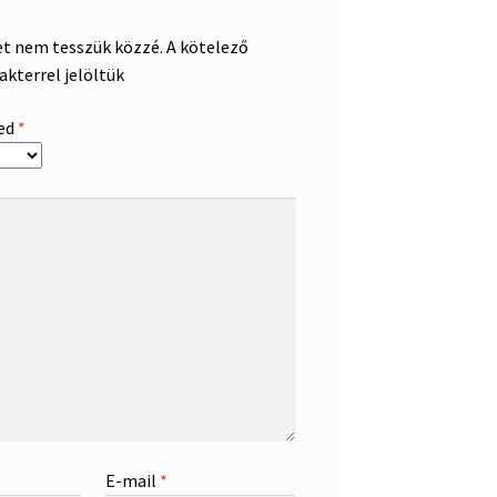
et nem tesszük közzé.
A kötelező
akterrel jelöltük
sed
*
E-mail
*