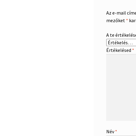
Az e-mail cím
mezőket
*
kar
A te értékelé
Értékelésed
*
Név
*