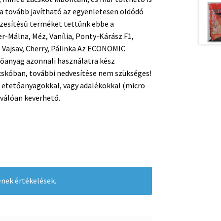
va tovább javítható az egyenletesen oldódó
 ízesítésű terméket tettünk ebbe a
r-Málna, Méz, Vanília, Ponty-Kárász F1,
, Vajsav, Cherry, Pálinka Az ECONOMIC
anyag azonnali használatra kész
cskóban, további nedvesítése nem szükséges!
etetőanyagokkal, vagy adalékokkal (micro
iválóan keverhető.
nek értékelések.