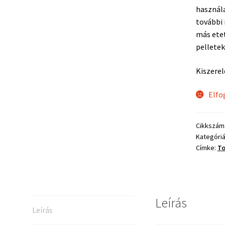
használa
további
más ete
pelletek
Kiszerel
Elfo
Cikkszám
Kategóri
Címke:
To
Leírás
Leírás