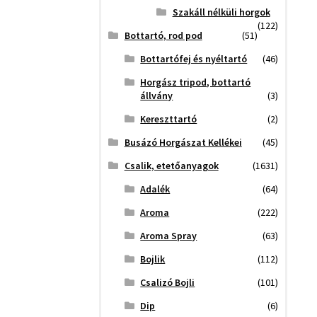
Szakáll nélküli horgok
(122)
Bottartó, rod pod
(51)
Bottartófej és nyéltartó
(46)
Horgász tripod, bottartó
állvány
(3)
Kereszttartó
(2)
Busázó Horgászat Kellékei
(45)
Csalik, etetőanyagok
(1631)
Adalék
(64)
Aroma
(222)
Aroma Spray
(63)
Bojlik
(112)
Csalizó Bojli
(101)
Dip
(6)