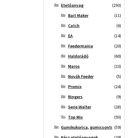
Etetőanyag
(293)
Bait Maker
(11)
Catch
(6)
EA
(14)
Feedermania
(20)
Haldorádó
(60)
Maros
(23)
Novák Feeder
(5)
Promix
(24)
Ringers
(9)
Serie Walter
(28)
Top Mix
(93)
Gumikukorica, gumicsonti
(59)
Kész etetőanyagok
(29)