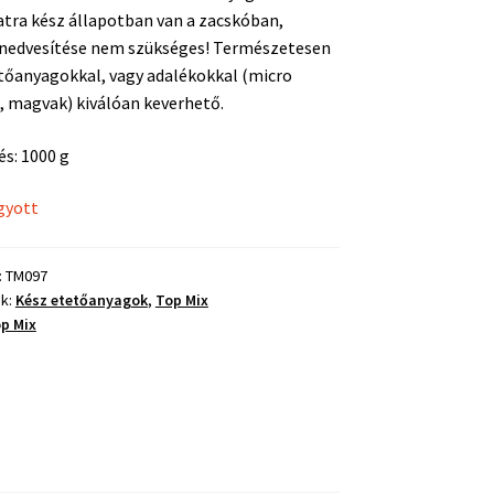
tra kész állapotban van a zacskóban,
 nedvesítése nem szükséges! Természetesen
tőanyagokkal, vagy adalékokkal (micro
, magvak) kiválóan keverhető.
és: 1000 g
gyott
:
TM097
ák:
Kész etetőanyagok
,
Top Mix
p Mix