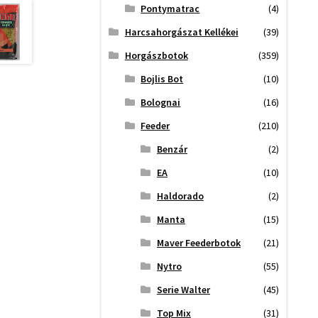
Pontymatrac
(4)
Harcsahorgászat Kellékei
(39)
Horgászbotok
(359)
Bojlis Bot
(10)
Bolognai
(16)
Feeder
(210)
Benzár
(2)
EA
(10)
Haldorado
(2)
Manta
(15)
Maver Feederbotok
(21)
Nytro
(55)
Serie Walter
(45)
Top Mix
(31)