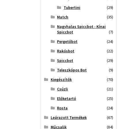
Tubertini
(29)
Match
(35)
Nagyhalas Spiccbot - Kínai
Spiccbot
(7)
Pergetőbot
(24)
Rakósbot
(22)
Spiccbot
(29)
Teleszkópos Bot
(9)
Kiegészítők
(70)
Csúzli
(21)
Előketartó
(25)
Rosta
(24)
Leárazott Termékek
(67)
Műcsalik
(84)