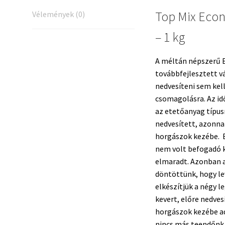
Top Mix Eco
Vélemények (0)
– 1 kg
A méltán népszerű
továbbfejlesztett v
nedvesíteni sem kel
csomagolásra. Az id
az etetőanyag típusr
nedvesített, azonn
horgászok kezébe. E
nem volt befogadó ké
elmaradt. Azonban a 
döntöttünk, hogy lev
elkészítjük a négy 
kevert, előre nedves
horgászok kezébe a
nincs más teendőnk,