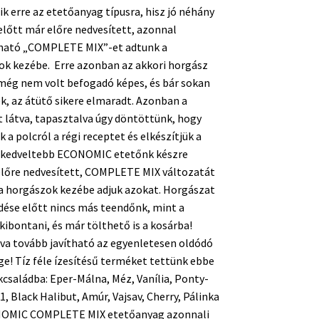
k erre az etetőanyag típusra, hisz jó néhány
előtt már előre nedvesített, azonnal
ható „COMPLETE MIX”-et adtunk a
ok kezébe. Erre azonban az akkori horgász
még nem volt befogadó képes, és bár sokan
k, az átütő sikere elmaradt. Azonban a
t látva, tapasztalva úgy döntöttünk, hogy
k a polcról a régi receptet és elkészítjük a
gkedveltebb ECONOMIC etetőnk készre
előre nedvesített, COMPLETE MIX változatát
s a horgászok kezébe adjuk azokat. Horgászat
ése előtt nincs más teendőnk, mint a
kibontani, és már tölthető is a kosárba!
va tovább javítható az egyenletesen oldódó
e! Tíz féle ízesítésű terméket tettünk ebbe
családba: Eper-Málna, Méz, Vanília, Ponty-
1, Black Halibut, Amúr, Vajsav, Cherry, Pálinka
OMIC COMPLETE MIX etetőanyag azonnali