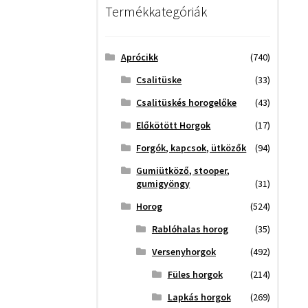
Termékkategóriák
Aprócikk
(740)
Csalitüske
(33)
Csalitüskés horogelőke
(43)
Előkötött Horgok
(17)
Forgók, kapcsok, ütközők
(94)
Gumiütköző, stooper,
gumigyöngy
(31)
Horog
(524)
Rablóhalas horog
(35)
Versenyhorgok
(492)
Füles horgok
(214)
Lapkás horgok
(269)