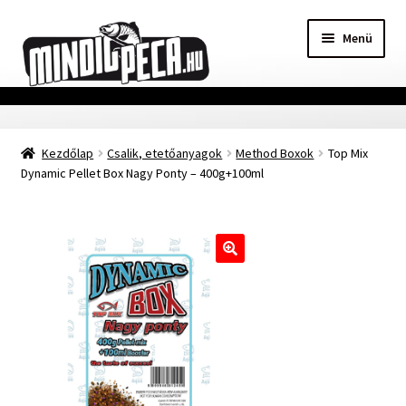
Ugrás
Kilépés
Menü
a
a
navigációhoz
tartalomba
Főoldal
Kezdőlap
Csalik, etetőanyagok
Method Boxok
Top Mix
Adatvédelmi nyilatkozat
Dynamic Pellet Box Nagy Ponty – 400g+100ml
Vásárlási feltételek
Szállítási Információ
🔍
Kapcsolat
Márkák
Mohosz Versenynaptár 2025