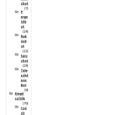
cbot
(7)
P
erge
tőb
ot
(24)
Rak
ósb
ot
(22)
Spic
cbot
(29)
Tele
szkó
pos
Bot
(9)
Kiegé
szítők
(70)
Csú
zli