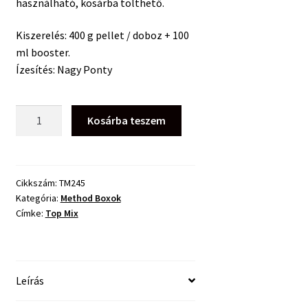
használható, kosárba tölthető.
Kiszerelés: 400 g pellet / doboz + 100
ml booster.
Ízesítés: Nagy Ponty
Top
Kosárba teszem
Mix
Dynamic
Pellet
Box
Cikkszám:
TM245
Kategória:
Method Boxok
Nagy
Címke:
Top Mix
Ponty
–
400g+100ml
mennyiség
Leírás