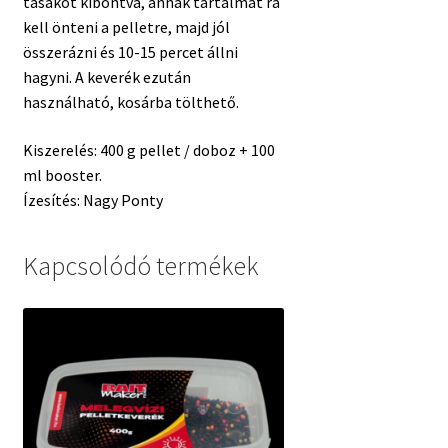
tasakot kibontva, annak tartalmát rá
kell önteni a pelletre, majd jól
összerázni és 10-15 percet állni
hagyni. A keverék ezután
használható, kosárba tölthető.
Kiszerelés: 400 g pellet / doboz + 100
ml booster.
Ízesítés: Nagy Ponty
Kapcsolódó termékek