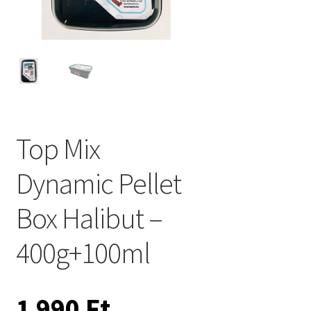
Top Mix
Dynamic Pellet
Box Halibut –
400g+100ml
1 990
Ft