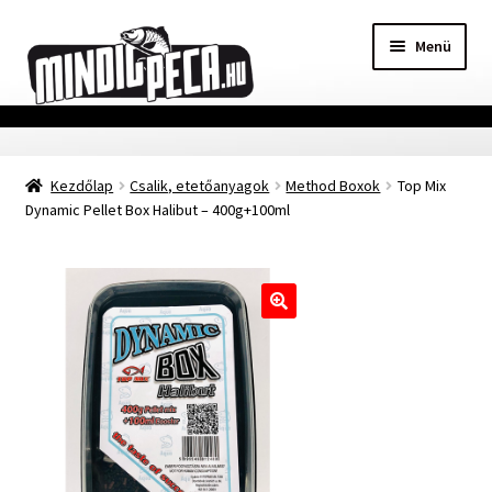
Ugrás
Kilépés
Menü
a
a
navigációhoz
tartalomba
Főoldal
Kezdőlap
Csalik, etetőanyagok
Method Boxok
Top Mix
Adatvédelmi nyilatkozat
Dynamic Pellet Box Halibut – 400g+100ml
Vásárlási feltételek
Szállítási Információ
🔍
Kapcsolat
Márkák
Mohosz Versenynaptár 2025