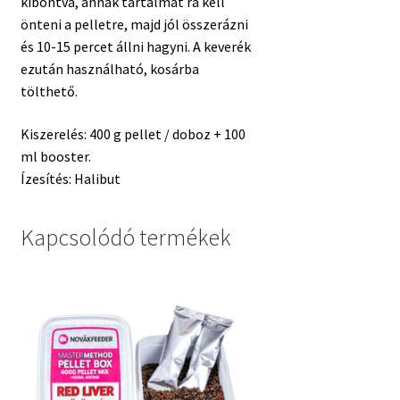
kibontva, annak tartalmát rá kell
önteni a pelletre, majd jól összerázni
és 10-15 percet állni hagyni. A keverék
ezután használható, kosárba
tölthető.
Kiszerelés: 400 g pellet / doboz + 100
ml booster.
Ízesítés: Halibut
Kapcsolódó termékek