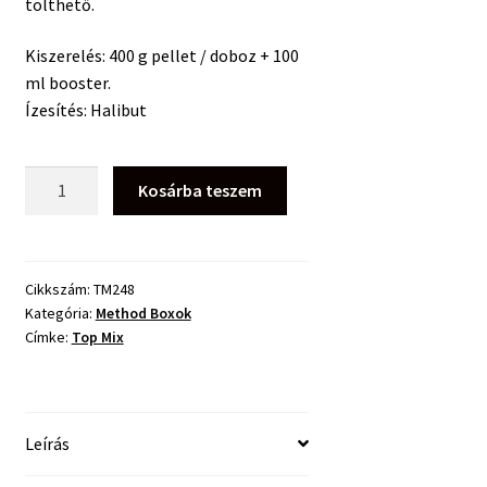
tölthető.
Kiszerelés: 400 g pellet / doboz + 100
ml booster.
Ízesítés: Halibut
Top
Kosárba teszem
Mix
Dynamic
Pellet
Box
Cikkszám:
TM248
Kategória:
Method Boxok
Halibut
Címke:
Top Mix
-
400g+100ml
mennyiség
Leírás