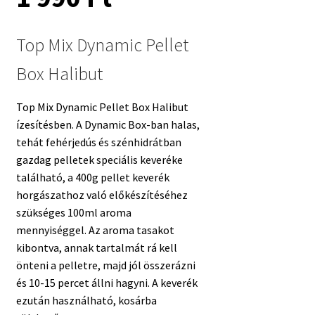
Top Mix Dynamic Pellet
Box Halibut
Top Mix Dynamic Pellet Box Halibut
ízesítésben. A Dynamic Box-ban halas,
tehát fehérjedús és szénhidrátban
gazdag pelletek speciális keveréke
található, a 400g pellet keverék
horgászathoz való előkészítéséhez
szükséges 100ml aroma
mennyiséggel. Az aroma tasakot
kibontva, annak tartalmát rá kell
önteni a pelletre, majd jól összerázni
és 10-15 percet állni hagyni. A keverék
ezután használható, kosárba