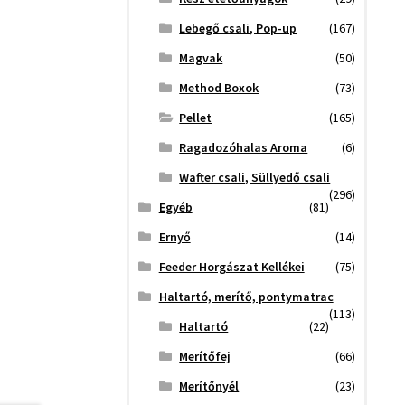
Lebegő csali, Pop-up
(167)
Magvak
(50)
Method Boxok
(73)
Pellet
(165)
Ragadozóhalas Aroma
(6)
Wafter csali, Süllyedő csali
(296)
Egyéb
(81)
Ernyő
(14)
Feeder Horgászat Kellékei
(75)
Haltartó, merítő, pontymatrac
(113)
Haltartó
(22)
Merítőfej
(66)
Merítőnyél
(23)