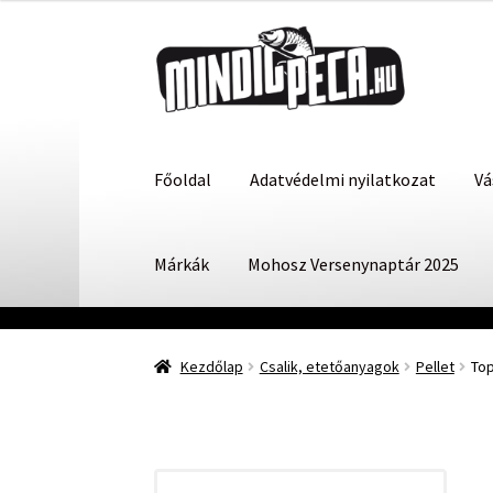
Ugrás
Kilépés
a
a
navigációhoz
tartalomba
Főoldal
Adatvédelmi nyilatkozat
Vá
Márkák
Mohosz Versenynaptár 2025
Kezdőlap
Csalik, etetőanyagok
Pellet
Top