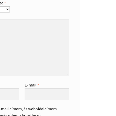
sed
*
E-mail
*
e-mail címem, és weboldalcímem
ngészőben a következő