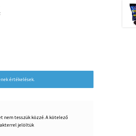
o
z
nek értékelések.
et nem tesszük közzé.
A kötelező
akterrel jelöltük