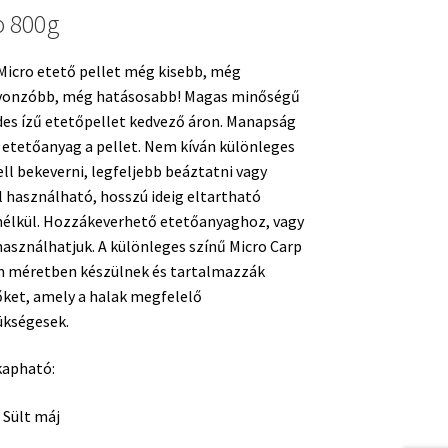
 800g
 Micro etető pellet még kisebb, még
vonzóbb, még hatásosabb! Magas minőségű
édes ízű etetőpellet kedvező áron. Manapság
 etetőanyag a pellet. Nem kíván különleges
ll bekeverni, legfeljebb beáztatni vagy
l használható, hosszú ideig eltartható
élkül. Hozzákeverhető etetőanyaghoz, vagy
asználhatjuk. A különleges színű Micro Carp
mm méretben készülnek és tartalmazzák
ket, amely a halak megfelelő
ükségesek.
kapható:
Sült máj