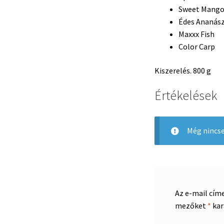
Sweet Mang
Édes Ananás
Maxxx Fish
Color Carp
Kiszerelés. 800 g
Értékelések
Még nincse
Az e-mail cím
mezőket
*
kar