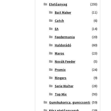
Etetőanyag
(293)
Bait Maker
(11)
Catch
(6)
EA
(14)
Feedermania
(20)
Haldorádó
(60)
Maros
(23)
Novák Feeder
(5)
Promix
(24)
Ringers
(9)
Serie Walter
(28)
Top Mix
(93)
Gumikukorica, gumicsonti
(59)
Kész etetőanyagok
(29)