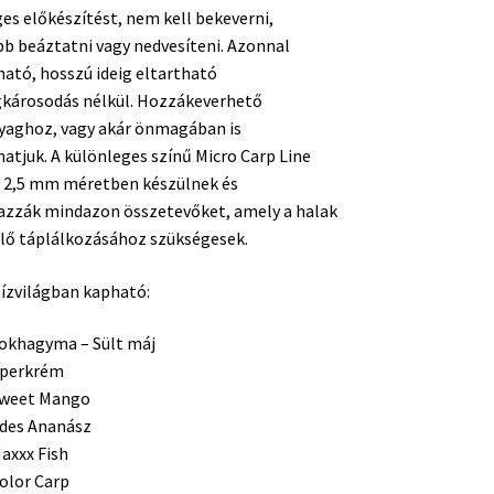
es előkészítést, nem kell bekeverni,
bb beáztatni vagy nedvesíteni. Azonnal
ató, hosszú ideig eltartható
károsodás nélkül. Hozzákeverhető
yaghoz, vagy akár önmagában is
atjuk. A különleges színű Micro Carp Line
k 2,5 mm méretben készülnek és
azzák mindazon összetevőket, amely a halak
lő táplálkozásához szükségesek.
 ízvilágban kapható:
okhagyma – Sült máj
perkrém
weet Mango
des Ananász
axxx Fish
olor Carp