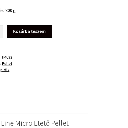
és. 800 g
Kosárba teszem
:
TM032
a:
Pellet
p Mix
ég
Line Micro Etető Pellet