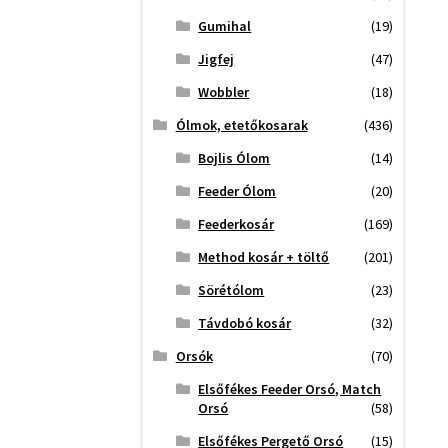
Gumihal
(19)
Jigfej
(47)
Wobbler
(18)
Ólmok, etetőkosarak
(436)
Bojlis Ólom
(14)
Feeder Ólom
(20)
Feederkosár
(169)
Method kosár + töltő
(201)
Sörétólom
(23)
Távdobó kosár
(32)
Orsók
(70)
Elsőfékes Feeder Orsó, Match
Orsó
(58)
Elsőfékes Pergető Orsó
(15)