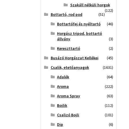
Szakáll nélküli horgok
(122)
Bottartó, rod pod
(51)
Bottartófej és nyéltartó
(46)
Horgász tripod, bottartó
állvány
(3)
Kereszttartó
(2)
Busázó Horgászat Kellékei
(45)
Csalik, etetőanyagok
(1631)
Adalék
(64)
Aroma
(222)
Aroma Spray
(63)
Bojlik
(112)
Csalizó Bojli
(101)
Dip
(6)