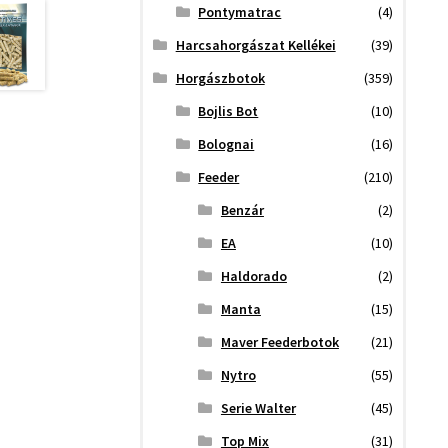
Pontymatrac
(4)
Harcsahorgászat Kellékei
(39)
Horgászbotok
(359)
Bojlis Bot
(10)
Bolognai
(16)
Feeder
(210)
Benzár
(2)
EA
(10)
Haldorado
(2)
Manta
(15)
Maver Feederbotok
(21)
Nytro
(55)
Serie Walter
(45)
Top Mix
(31)