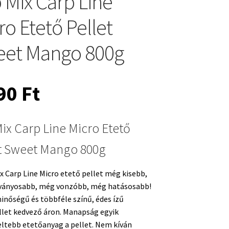
 Mix Carp Line
ro Etető Pellet
et Mango 800g
690
Ft
ix Carp Line Micro Etető
t Sweet Mango 800g
x Carp Line Micro etető pellet még kisebb,
ványosabb, még vonzóbb, még hatásosabb!
nőségű és többféle színű, édes ízű
let kedvező áron. Manapság egyik
ltebb etetőanyag a pellet. Nem kíván