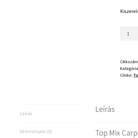
Kiszerel
Top
Mix
Carp
Line
Micro
Cikkszám
Kategóri
Etető
Címke:
To
Pellet
Sweet
Mango
800g
Leírás
mennyis
Leírás
Top Mix Carp 
Vélemények (0)