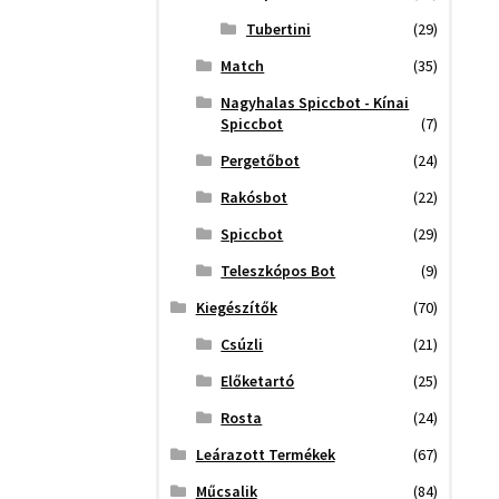
Tubertini
(29)
Match
(35)
Nagyhalas Spiccbot - Kínai
Spiccbot
(7)
Pergetőbot
(24)
Rakósbot
(22)
Spiccbot
(29)
Teleszkópos Bot
(9)
Kiegészítők
(70)
Csúzli
(21)
Előketartó
(25)
Rosta
(24)
Leárazott Termékek
(67)
Műcsalik
(84)