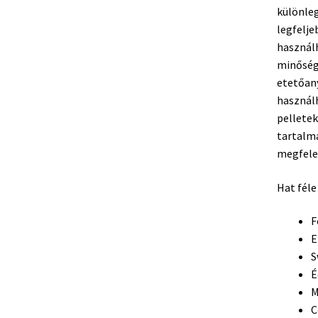
különleg
legfelje
használh
minőség
etetőan
használh
pellete
tartalm
megfele
Hat féle
F
E
S
É
M
C