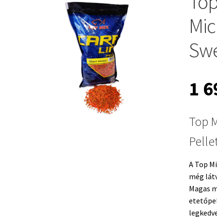
Top
Mic
Swe
1 
Top M
Pelle
A Top Mi
még lát
Magas mi
etetőpel
legkedve