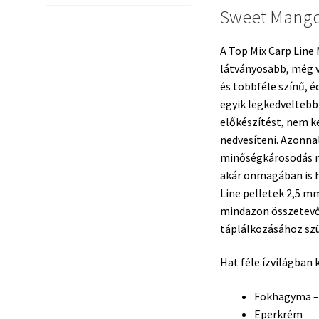
Sweet Mango
A Top Mix Carp Line
látványosabb, még 
és többféle színű, 
egyik legkedveltebb
előkészítést, nem ke
nedvesíteni. Azonna
minőségkárosodás n
akár önmagában is h
Line pelletek 2,5 
mindazon összetevő
táplálkozásához sz
Hat féle ízvilágban 
Fokhagyma – 
Eperkrém