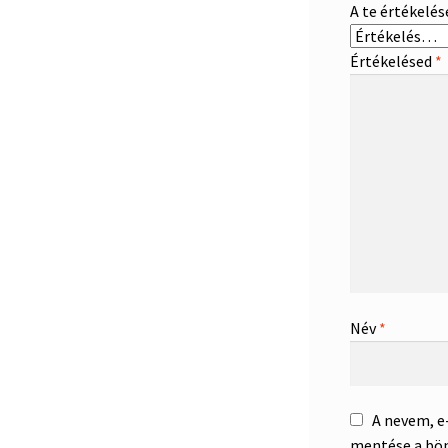
A te értékelé
Értékelésed
*
Név
*
A nevem, 
mentése a bö