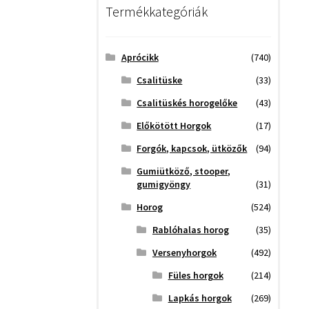
Termékkategóriák
Aprócikk
(740)
Csalitüske
(33)
Csalitüskés horogelőke
(43)
Előkötött Horgok
(17)
Forgók, kapcsok, ütközők
(94)
Gumiütköző, stooper,
gumigyöngy
(31)
Horog
(524)
Rablóhalas horog
(35)
Versenyhorgok
(492)
Füles horgok
(214)
Lapkás horgok
(269)