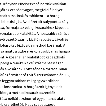
i irányban elhelyezkedő bordák kiválóan
ják az etetőanyagot, megfelelő helyet
anak a csalinak és csökkentik a horog
 lehetőségét. Az előretolt súlypont, a súly
ása, formája, az eddigi kosarakhoz képest a
onalasabb kialakítás. A hosszabb szár és a
évő vezető szárny kiváló repülést, távoli és
obásokat biztosít a method kosárnak. A
ása miatt a vízbe éréskori csobbanás hangja
ent. A kosár alján kialakított kapaszkodó
 pedig a fenéken a csúszásmentességet
ják a kosárnak. Töltéséhez a forradalmian új
ú szétnyitható töltő szerszámot ajánljuk,
 a leggyorsabban és legegyszerűbben
ük kosarunkat. A horgászok igényeinek
lően, a method kosarak a szerelék
sa nélkül a zsinórról egy pillanat alatt
k, cserélhetők. Nagy szabadságot