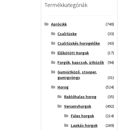
Termékkategóriák
Aprócikk
(740)
Csalitüske
(33)
Csalitüskés horogelőke
(43)
Előkötött Horgok
(17)
Forgók, kapcsok, ütközők
(94)
Gumiütköző, stooper,
gumigyöngy
(31)
Horog
(524)
Rablóhalas horog
(35)
Versenyhorgok
(492)
Füles horgok
(214)
Lapkás horgok
(269)