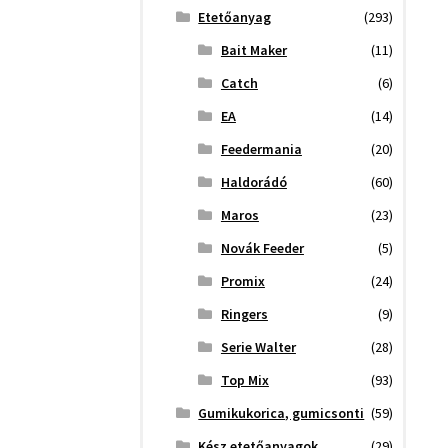
Etetőanyag
(293)
Bait Maker
(11)
Catch
(6)
EA
(14)
Feedermania
(20)
Haldorádó
(60)
Maros
(23)
Novák Feeder
(5)
Promix
(24)
Ringers
(9)
Serie Walter
(28)
Top Mix
(93)
Gumikukorica, gumicsonti
(59)
Kész etetőanyagok
(29)