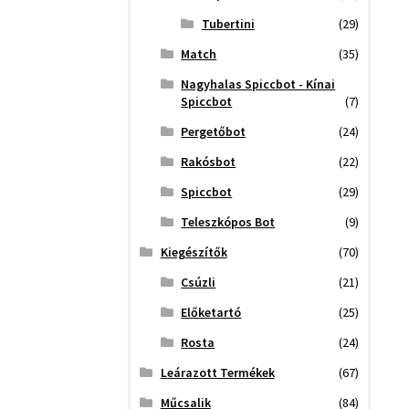
Tubertini
(29)
Match
(35)
Nagyhalas Spiccbot - Kínai
Spiccbot
(7)
Pergetőbot
(24)
Rakósbot
(22)
Spiccbot
(29)
Teleszkópos Bot
(9)
Kiegészítők
(70)
Csúzli
(21)
Előketartó
(25)
Rosta
(24)
Leárazott Termékek
(67)
Műcsalik
(84)