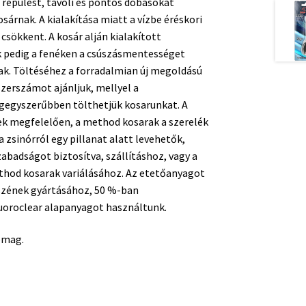
 repülést, távoli és pontos dobásokat
sárnak. A kialakítása miatt a vízbe éréskori
csökkent. A kosár alján kialakított
 pedig a fenéken a csúszásmentességet
nak. Töltéséhez a forradalmian új megoldású
szerszámot ajánljuk, mellyel a
gegyszerűbben tölthetjük kosarunkat. A
k megfelelően, a method kosarak a szerelék
zsinórról egy pillanat alatt levehetők,
abadságot biztosítva, szállításhoz, vagy a
hod kosarak variálásához. Az etetőanyagot
észének gyártásához, 50 %-ban
luoroclear alapanyagot használtunk.
somag.