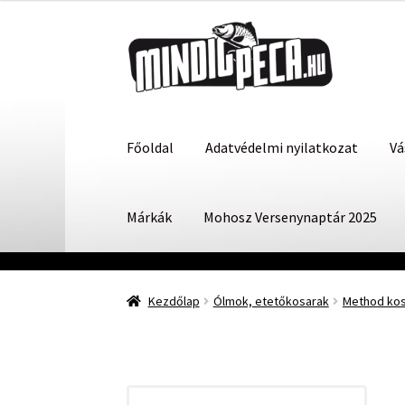
Ugrás
Kilépés
a
a
navigációhoz
tartalomba
Főoldal
Adatvédelmi nyilatkozat
Vá
Márkák
Mohosz Versenynaptár 2025
Kezdőlap
Ólmok, etetőkosarak
Method kosá