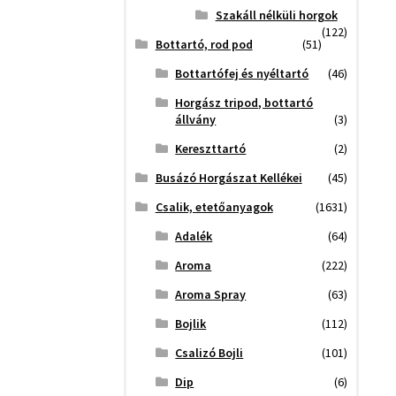
Szakáll nélküli horgok
(122)
Bottartó, rod pod
(51)
Bottartófej és nyéltartó
(46)
Horgász tripod, bottartó
állvány
(3)
Kereszttartó
(2)
Busázó Horgászat Kellékei
(45)
Csalik, etetőanyagok
(1631)
Adalék
(64)
Aroma
(222)
Aroma Spray
(63)
Bojlik
(112)
Csalizó Bojli
(101)
Dip
(6)