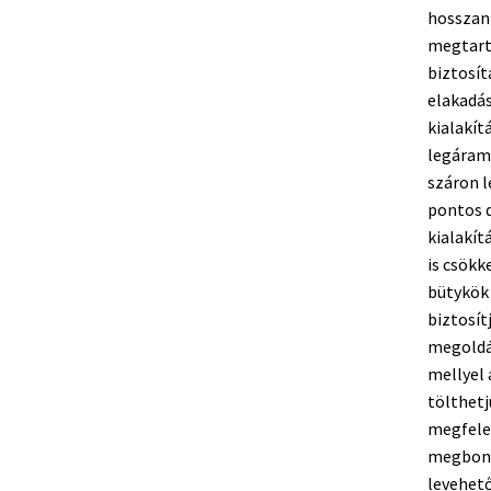
hosszant
megtart
biztosít
elakadás
kialakít
legáramv
száron l
pontos d
kialakít
is csökk
bütykök
biztosít
megoldás
mellyel
tölthetj
megfele
megbontá
levehető