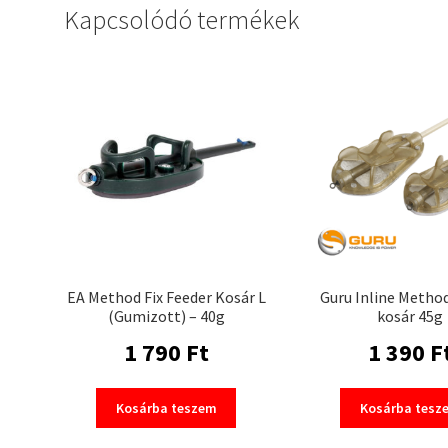
Kapcsolódó termékek
EA Method Fix Feeder Kosár L
Guru Inline Metho
(Gumizott) – 40g
kosár 45g
1 790
Ft
1 390
F
Kosárba teszem
Kosárba tesz