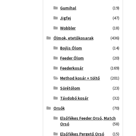
Gumihal
(19)
Jigfej
(47)
Wobbler
(18)
Ólmok, etetőkosarak
(436)
Bojlis Ólom
(14)
Feeder Ólom
(20)
Feederkosár
(169)
Method kosár + töltő
(201)
Sörétólom
(23)
Távdobó kosár
(32)
Orsók
(70)
Elsőfékes Feeder Orsó, Match
Orsó
(58)
Elsőfékes Pergető Orsó
(15)