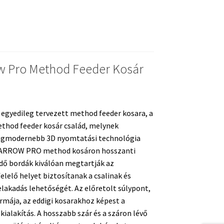
ég
w Pro Method Feeder Kosár
 egyedileg tervezett method feeder kosara, a
thod feeder kosár család, melynek
 legmodernebb 3D nyomtatási technológia
z ARROW PRO method kosáron hosszanti
dő bordák kiválóan megtartják az
lelő helyet biztosítanak a csalinak és
elakadás lehetőségét. Az előretolt súlypont,
formája, az eddigi kosarakhoz képest a
ialakítás. A hosszabb szár és a száron lévő