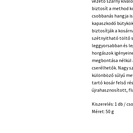
vezető szárny kiváló
biztosít a method ko
csobbanás hangja is 
kapaszkodó bütykök
biztosítják a kosár
szétnyitható töltő 
leggyorsabban és le
horgászok igényeine
megbontása nélkül a 
cserélhetők. Nagy sz
különböző súlyú met
tartó kosár felső r
újrahasznosított, f
Kiszerelés: 1 db / c
Méret: 50 g