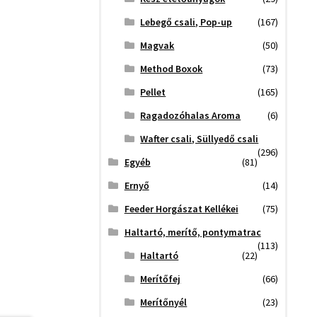
Lebegő csali, Pop-up
(167)
Magvak
(50)
Method Boxok
(73)
Pellet
(165)
Ragadozóhalas Aroma
(6)
Wafter csali, Süllyedő csali
(296)
Egyéb
(81)
Ernyő
(14)
Feeder Horgászat Kellékei
(75)
Haltartó, merítő, pontymatrac
(113)
Haltartó
(22)
Merítőfej
(66)
Merítőnyél
(23)