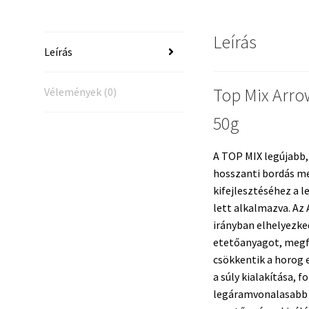
mennyis
Leírás
Leírás
Top Mix Arro
Vélemények (0)
50g
A TOP MIX legújabb,
hosszanti bordás me
kifejlesztéséhez a
lett alkalmazva. A
irányban elhelyezke
etetőanyagot, megfe
csökkentik a horog 
a súly kialakítása, 
legáramvonalasabb k