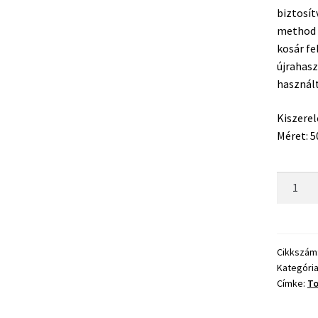
biztosít
method 
kosár fe
újrahasz
használ
Kiszerel
Méret: 5
Top
Mix
Arrow
Pro
Method
Cikkszám
Kategóri
Feeder
Címke:
To
Kosár
50g