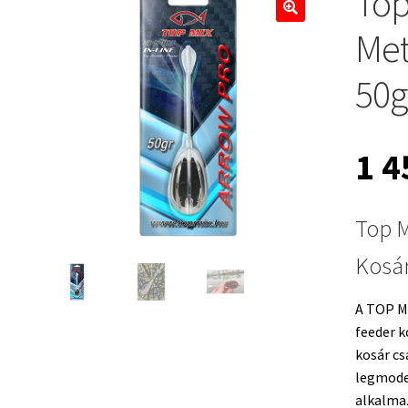
Top
🔍
Met
50g
1 
Top M
Kosá
A TOP MI
feeder k
kosár cs
legmode
alkalma