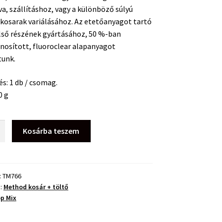
va, szállításhoz, vagy a különböző súlyú
kosarak variálásához. Az etetőanyagot tartó
lső részének gyártásához, 50 %-ban
nosított, fluoroclear alapanyagot
tunk.
és: 1 db / csomag.
0 g
Kosárba teszem
:
TM766
a:
Method kosár + töltő
p Mix