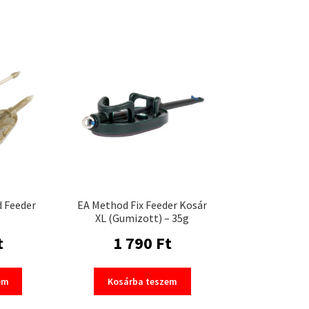
d Feeder
EA Method Fix Feeder Kosár
XL (Gumizott) – 35g
t
1 790
Ft
em
Kosárba teszem