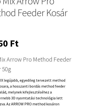
 Mix Arrow Pro
hod Feeder Kosár
450
Ft
ix Arrow Pro Method Feeder
r 50g
X legújabb, egyedileg tervezett method
osara, a hosszanti bordás method feeder
alád, melynek kifejlesztéséhez a
rnebb 3D nyomtatási technológia lett
zva. Az ARROW PRO method kosáron