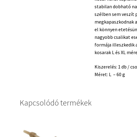
stabilan dobható na
szélben sem veszít 
megkapaszkodnak az 
el könnyen etetésün
nagyobb csalikat ese
formája illeszkedik
kosarak L és XL mér
Kiszerelés: 1 db / c
Méret: L – 60 g
Kapcsolódó termékek