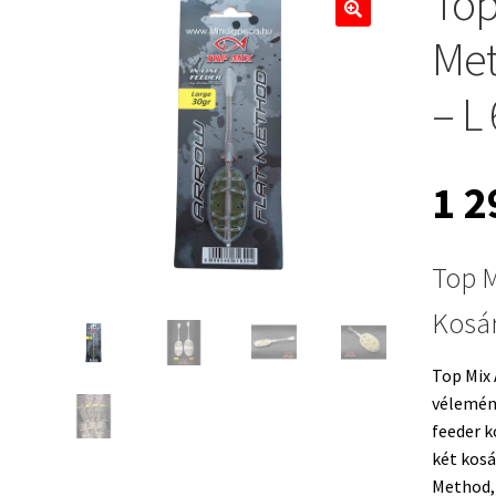
Top
🔍
Met
– L
1 
Top M
Kosár
Top Mix 
vélemén
feeder k
két kosá
Method,