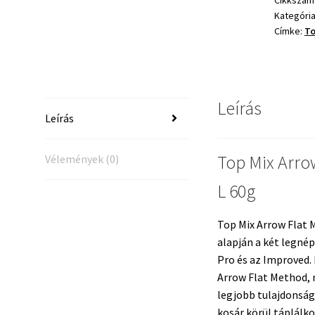
Kategóri
Címke:
To
Leírás
Leírás
Top Mix Arro
Vélemények (0)
L 60g
Top Mix Arrow Flat 
alapján a két legné
Pro és az Improved. 
Arrow Flat Method, 
legjobb tulajdonság
kosár körül táplálk