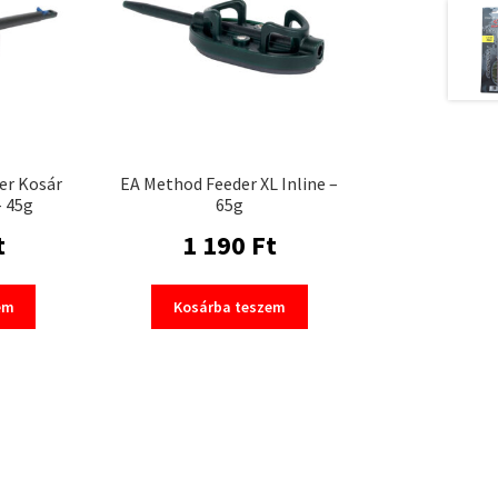
er Kosár
EA Method Feeder XL Inline –
– 45g
65g
t
1 190
Ft
em
Kosárba teszem