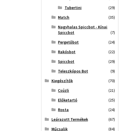
Tubertini
(29)
Match
(35)
Nagyhalas Spiccbot - Kínai
Spiccbot
(7)
Pergetőbot
(24)
Rakósbot
(22)
Spiccbot
(29)
Teleszkópos Bot
(9)
Kiegészítők
(70)
Csúzli
(21)
Előketartó
(25)
Rosta
(24)
Leárazott Termékek
(67)
Műcsalik
(84)