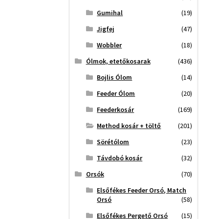
Gumihal
(19)
Jigfej
(47)
Wobbler
(18)
Ólmok, etetőkosarak
(436)
Bojlis Ólom
(14)
Feeder Ólom
(20)
Feederkosár
(169)
Method kosár + töltő
(201)
Sörétólom
(23)
Távdobó kosár
(32)
Orsók
(70)
Elsőfékes Feeder Orsó, Match
Orsó
(58)
Elsőfékes Pergető Orsó
(15)