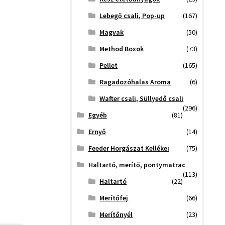
Lebegő csali, Pop-up
(167)
Magvak
(50)
Method Boxok
(73)
Pellet
(165)
Ragadozóhalas Aroma
(6)
Wafter csali, Süllyedő csali
(296)
Egyéb
(81)
Ernyő
(14)
Feeder Horgászat Kellékei
(75)
Haltartó, merítő, pontymatrac
(113)
Haltartó
(22)
Merítőfej
(66)
Merítőnyél
(23)