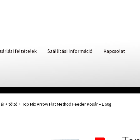
sárlási feltételek
Szállítási Információ
Kapcsolat
r + töltő
Top Mix Arrow Flat Method Feeder Kosár – L 60g