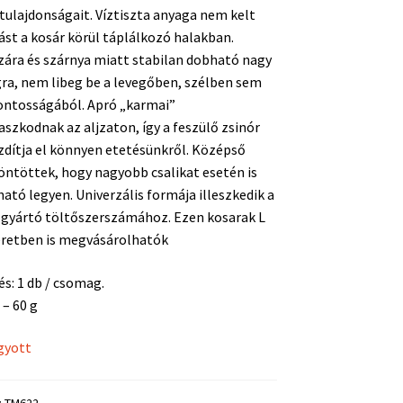
tulajdonságait. Víztiszta anyaga nem kelt
st a kosár körül táplálkozó halakban.
ára és szárnya miatt stabilan dobható nagy
ra, nem libeg be a levegőben, szélben sem
ontosságából. Apró „karmai”
zkodnak az aljzaton, így a feszülő zsinór
dítja el könnyen etetésünkről. Középső
öntöttek, hogy nagyobb csalikat esetén is
ató legyen. Univerzális formája illeszkedik a
 gyártó töltőszerszámához. Ezen kosarak L
éretben is megvásárolhatók
és: 1 db / csomag.
 – 60 g
gyott
:
TM622