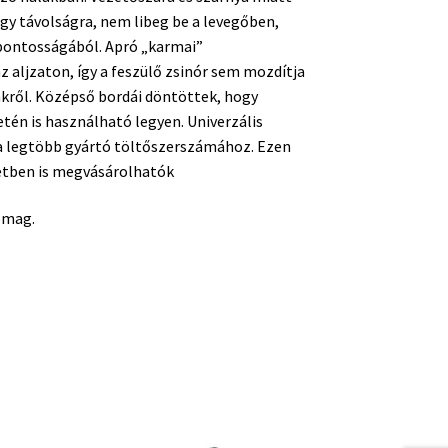
gy távolságra, nem libeg be a levegőben,
pontosságából. Apró „karmai”
aljzaton, így a feszülő zsinór sem mozdítja
kről. Középső bordái döntöttek, hogy
tén is használható legyen. Univerzális
 a legtöbb gyártó töltőszerszámához. Ezen
etben is megvásárolhatók
somag.