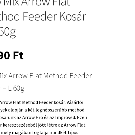
 Mix Arrow Flat
hod Feeder Kosár
 60g
290
Ft
ix Arrow Flat Method Feeder
 – L 60g
Arrow Flat Method Feeder kosár. Vásárlói
yek alapján a két legnépszerűbb method
osarunk az Arrow Pro és az Improved. Ezen
r keresztezéséből jött létre az Arrow Flat
 mely magában foglalja mindkét típus