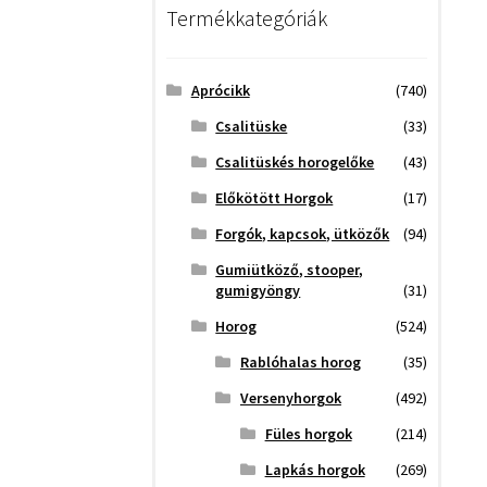
Termékkategóriák
Aprócikk
(740)
Csalitüske
(33)
Csalitüskés horogelőke
(43)
Előkötött Horgok
(17)
Forgók, kapcsok, ütközők
(94)
Gumiütköző, stooper,
gumigyöngy
(31)
Horog
(524)
Rablóhalas horog
(35)
Versenyhorgok
(492)
Füles horgok
(214)
Lapkás horgok
(269)