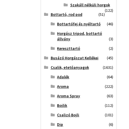
Szakáll nélküli horgok
(122)
Bottartó, rod pod
(51)
Bottartófej és nyéltartó
(46)
Horgász tripod, bottartó
állvány
(3)
Kereszttartó
(2)
Busázó Horgászat Kellékei
(45)
Csalik, etetőanyagok
(1631)
Adalék
(64)
Aroma
(222)
Aroma Spray
(63)
Bojlik
(112)
Csalizó Bojli
(101)
Dip
(6)