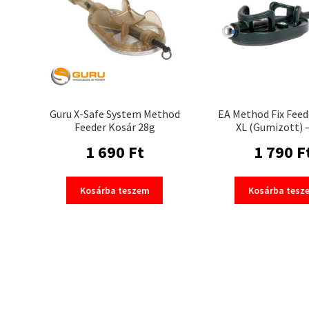
Guru X-Safe System Method
EA Method Fix Feed
Feeder Kosár 28g
XL (Gumizott) 
1 690
Ft
1 790
F
Kosárba teszem
Kosárba tesz