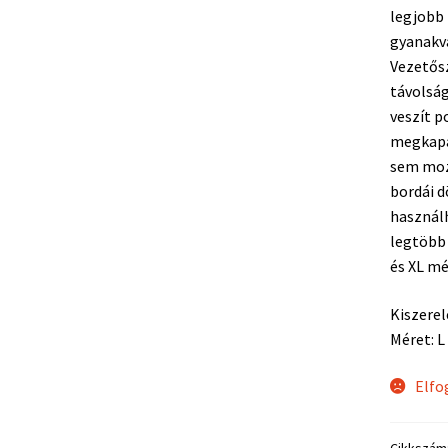
legjobb 
gyanakvá
Vezetősz
távolság
veszít p
megkapas
sem moz
bordái d
használh
legtöbb
és XL m
Kiszerel
Méret: L
Elfo
Cikkszám