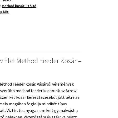
a:
Method kosár + töltő
p Mix
w Flat Method Feeder Kosár –
Method Feeder kosár. Vásárlói vélemények
pszerűbb method feeder kosarunk az Arrow
Ezen két kosár keresztezéséből jött létre az
mely magában foglalja mindkét típus
ait. Víztiszta anyaga nem kelt gyanakvást a
ozó halakban. Vezetőszára és szárnya miatt