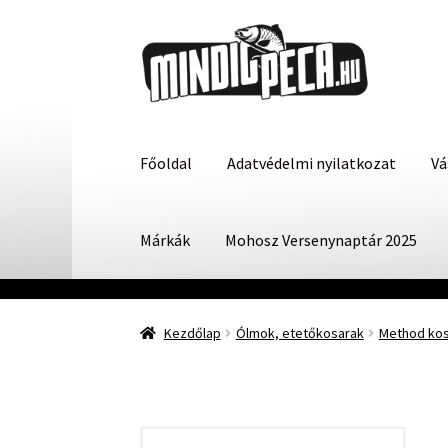
Ugrás
Kilépés
a
a
navigációhoz
tartalomba
Főoldal
Adatvédelmi nyilatkozat
Vá
Márkák
Mohosz Versenynaptár 2025
Kezdőlap
Ólmok, etetőkosarak
Method kosá