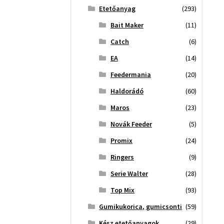
Etetőanyag
(293)
Bait Maker
(11)
Catch
(6)
EA
(14)
Feedermania
(20)
Haldorádó
(60)
Maros
(23)
Novák Feeder
(5)
Promix
(24)
Ringers
(9)
Serie Walter
(28)
Top Mix
(93)
Gumikukorica, gumicsonti
(59)
Kész etetőanyagok
(29)