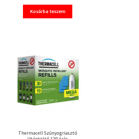
Kosárba teszem
Thermacell Szúnyogriasztó
Utántöltő 120 órás