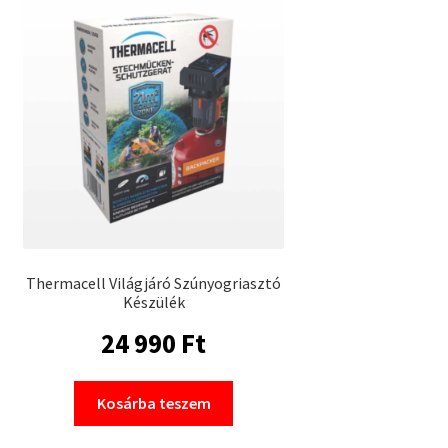
Thermacell Világjáró Szúnyogriasztó
Készülék
24 990
Ft
Kosárba teszem