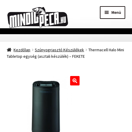
Ugrás
Kilépés
Menü
a
a
navigációhoz
tartalomba
Főoldal
Kezdőlap
Szúnyogriasztó Készülékek
Thermacell Halo Mini
Adatvédelmi nyilatkozat
Tabletop egység (asztali készülék) – FEKETE
Vásárlási feltételek
Szállítási Információ
🔍
Kapcsolat
Márkák
Mohosz Versenynaptár 2025