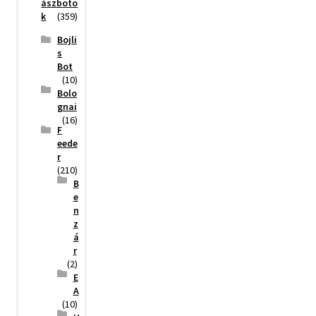
ászboto
k
(359)
Bojli
s
Bot
(10)
Bolo
gnai
(16)
F
eede
r
(210)
B
e
n
z
á
r
(2)
E
A
(10)