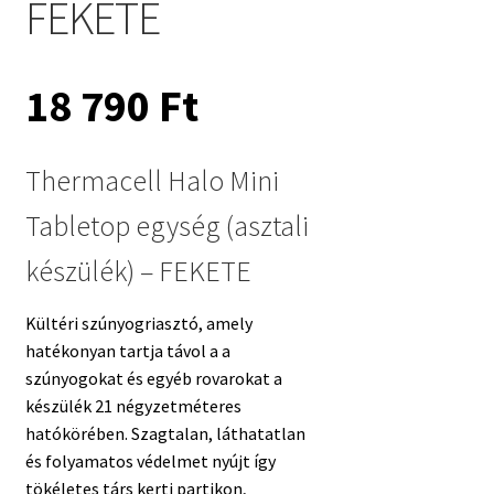
FEKETE
18 790
Ft
Thermacell Halo Mini
Tabletop egység (asztali
készülék) – FEKETE
Kültéri szúnyogriasztó, amely
hatékonyan tartja távol a a
szúnyogokat és egyéb rovarokat a
készülék 21 négyzetméteres
hatókörében. Szagtalan, láthatatlan
és folyamatos védelmet nyújt így
tökéletes társ kerti partikon,