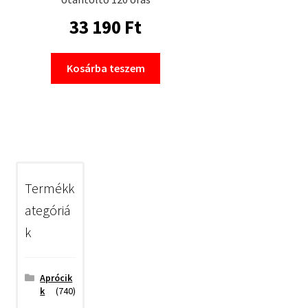
33 190
Ft
Kosárba teszem
Termékk
ategóriá
k
Aprócik
k
(740)