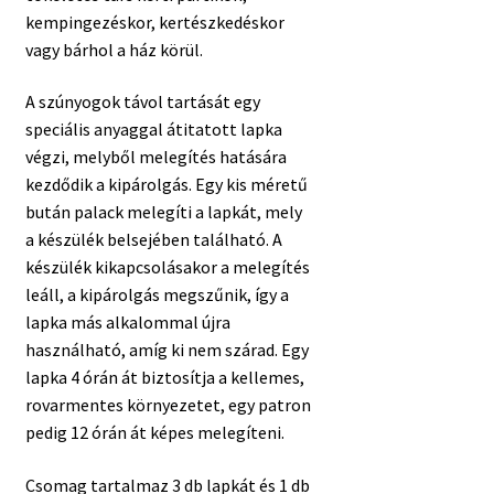
kempingezéskor, kertészkedéskor
vagy bárhol a ház körül.
A szúnyogok távol tartását egy
speciális anyaggal átitatott lapka
végzi, melyből melegítés hatására
kezdődik a kipárolgás. Egy kis méretű
bután palack melegíti a lapkát, mely
a készülék belsejében található. A
készülék kikapcsolásakor a melegítés
leáll, a kipárolgás megszűnik, így a
lapka más alkalommal újra
használható, amíg ki nem szárad. Egy
lapka 4 órán át biztosítja a kellemes,
rovarmentes környezetet, egy patron
pedig 12 órán át képes melegíteni.
Csomag tartalmaz 3 db lapkát és 1 db