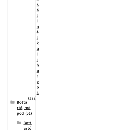
k
á
l
l
n
é
l
k
ü
l
i
h
o
r
g
o
k
(122)
Botta
rtó, rod
pod
(51)
Bott
artó