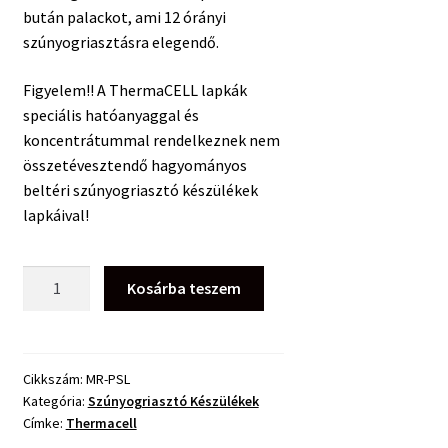
bután palackot, ami 12 órányi
szúnyogriasztásra elegendő.
Figyelem!! A ThermaCELL lapkák
speciális hatóanyaggal és
koncentrátummal rendelkeznek nem
összetévesztendő hagyományos
beltéri szúnyogriasztó készülékek
lapkáival!
Thermacell
Kosárba teszem
Halo
Mini
Tabletop
egység
Cikkszám:
MR-PSL
Kategória:
Szúnyogriasztó Készülékek
(asztali
Címke:
Thermacell
készülék)