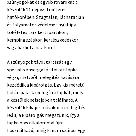
szúnyogokat és egyéb rovarokat a
készülék 21 négyzetméteres
hatókörében. Szagtalan, láthatatlan
és folyamatos védelmet nyújt így
tökéletes társ kerti partikon,
kempingezéskor, kertészkedéskor
vagy bárhol a ház körül.
A szúnyogok távol tartását egy
speciális anyaggal átitatott lapka
végzi, melyből melegítés hatására
kezdődik a kipárolgás. Egy kis méretű
bután palack melegíti a lapkát, mely
a készülék belsejében található. A
készülék kikapcsolásakor a melegítés
leáll, a kipárolgás megszűnik, így a
lapka más alkalommal újra
használható, amíg ki nem szárad. Egy