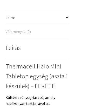
-
FEKETE
mennyiség
Leírás
Vélemények (0)
Leírás
Thermacell Halo Mini
Tabletop egység (asztali
készülék) – FEKETE
Kültéri szúnyogriasztó, amely
hatékonyan tartja távol a a