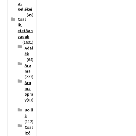
at
Kellékei
(45)
Csal
ik,
etetőan
yagok
(1631)
Adal
ék
(64)
Aro
ma
(222)
Aro
ma
Spra
y
(63)
Bojli
k
(112)
Csal
izó