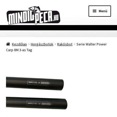
Ugrás
Kilépés
Menü
a
a
navigációhoz
tartalomba
Főoldal
Kezdőlap
Horgászbotok
Rakósbot
Serie Walter Power
Adatvédelmi nyilatkozat
Carp 8M 3-as Tag
Vásárlási feltételek
Szállítási Információ
Kapcsolat
Márkák
Mohosz Versenynaptár 2025