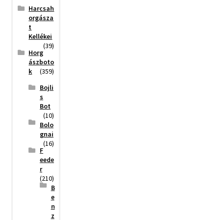
Harcsah
orgásza
t
Kellékei
(39)
Horg
ászboto
k
(359)
Bojli
s
Bot
(10)
Bolo
gnai
(16)
F
eede
r
(210)
B
e
n
z