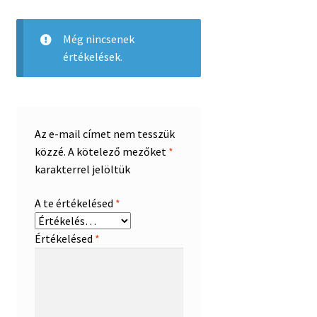
Még nincsenek
értékelések.
Az e-mail címet nem tesszük
közzé.
A kötelező mezőket
*
karakterrel jelöltük
A te értékelésed
*
Értékelésed
*