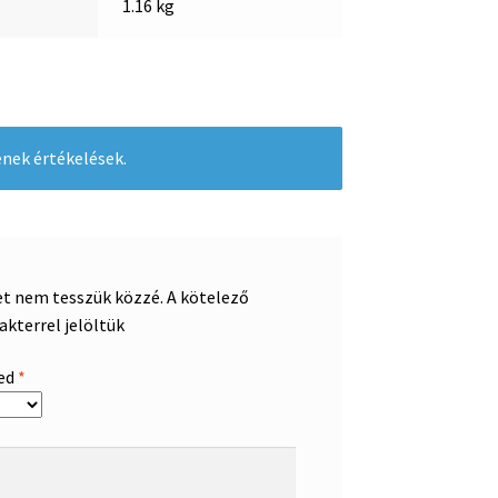
1.16 kg
nek értékelések.
et nem tesszük közzé.
A kötelező
akterrel jelöltük
sed
*