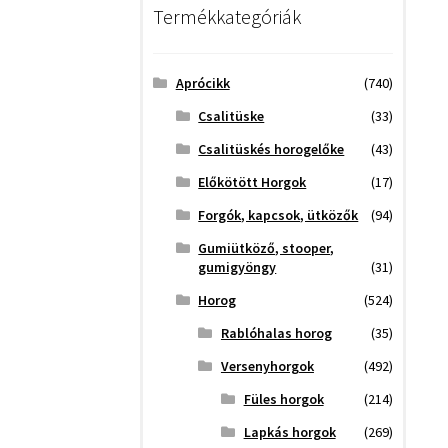
Termékkategóriák
Aprócikk
(740)
Csalitüske
(33)
Csalitüskés horogelőke
(43)
Előkötött Horgok
(17)
Forgók, kapcsok, ütközők
(94)
Gumiütköző, stooper,
gumigyöngy
(31)
Horog
(524)
Rablóhalas horog
(35)
Versenyhorgok
(492)
Füles horgok
(214)
Lapkás horgok
(269)