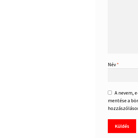
Név
*
A nevem, 
mentése a bö
hozzászóláso