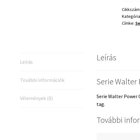
Carp
11,5M
Cikkszám
Kategóri
4-
Címke:
Se
es
Tag
mennyis
Leírás
Leírás
Serie Walter
További információk
Serie Walter Power 
Vélemények (0)
tag.
További info