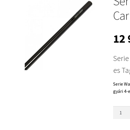
Ser
Car
12
Serie
es Ta
Serie Wa
gyári 4-e
Serie
Walter
Power