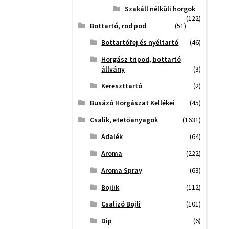
Szakáll nélküli horgok
(122)
Bottartó, rod pod
(51)
Bottartófej és nyéltartó
(46)
Horgász tripod, bottartó
állvány
(3)
Kereszttartó
(2)
Busázó Horgászat Kellékei
(45)
Csalik, etetőanyagok
(1631)
Adalék
(64)
Aroma
(222)
Aroma Spray
(63)
Bojlik
(112)
Csalizó Bojli
(101)
Dip
(6)