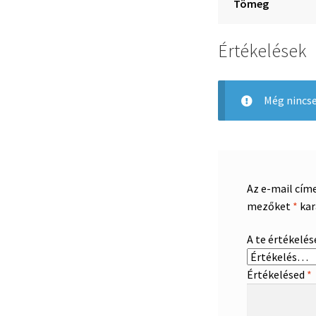
Tömeg
Értékelések
Még nincse
Az e-mail cím
mezőket
*
kar
A te értékelé
Értékelésed
*