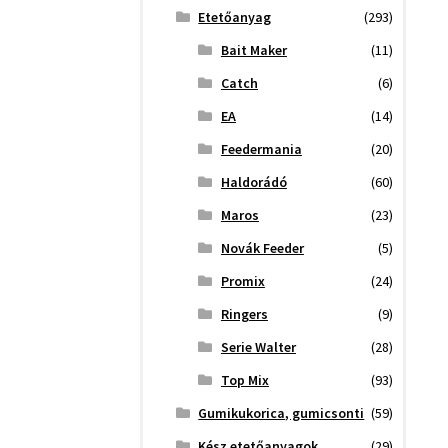
Etetőanyag
(293)
Bait Maker
(11)
Catch
(6)
EA
(14)
Feedermania
(20)
Haldorádó
(60)
Maros
(23)
Novák Feeder
(5)
Promix
(24)
Ringers
(9)
Serie Walter
(28)
Top Mix
(93)
Gumikukorica, gumicsonti
(59)
Kész etetőanyagok
(29)