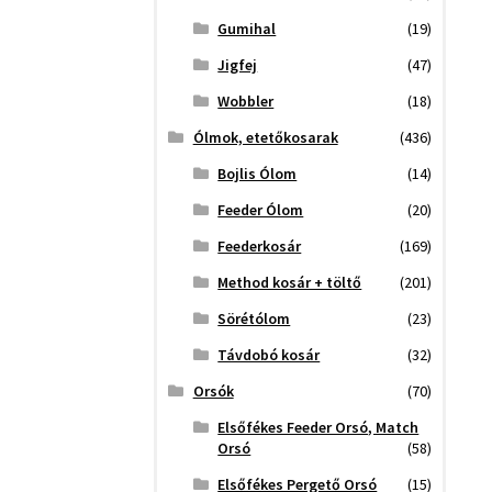
Gumihal
(19)
Jigfej
(47)
Wobbler
(18)
Ólmok, etetőkosarak
(436)
Bojlis Ólom
(14)
Feeder Ólom
(20)
Feederkosár
(169)
Method kosár + töltő
(201)
Sörétólom
(23)
Távdobó kosár
(32)
Orsók
(70)
Elsőfékes Feeder Orsó, Match
Orsó
(58)
Elsőfékes Pergető Orsó
(15)