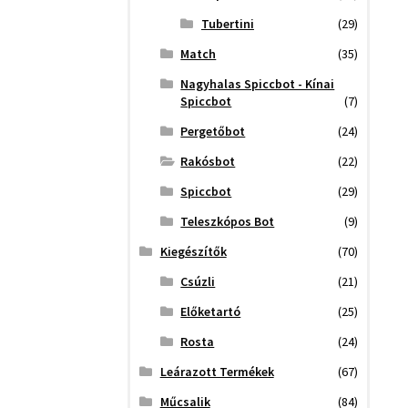
Tubertini
(29)
Match
(35)
Nagyhalas Spiccbot - Kínai
Spiccbot
(7)
Pergetőbot
(24)
Rakósbot
(22)
Spiccbot
(29)
Teleszkópos Bot
(9)
Kiegészítők
(70)
Csúzli
(21)
Előketartó
(25)
Rosta
(24)
Leárazott Termékek
(67)
Műcsalik
(84)