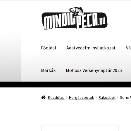
Ugrás
Kilépés
a
a
navigációhoz
tartalomba
Főoldal
Adatvédelmi nyilatkozat
Vá
Márkák
Mohosz Versenynaptár 2025
Kezdőlap
Horgászbotok
Rakósbot
Serie 