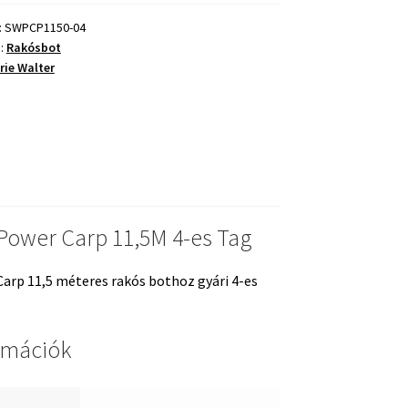
:
SWPCP1150-04
a:
Rakósbot
rie Walter
ég
 Power Carp 11,5M 4-es Tag
Carp 11,5 méteres rakós bothoz gyári 4-es
rmációk