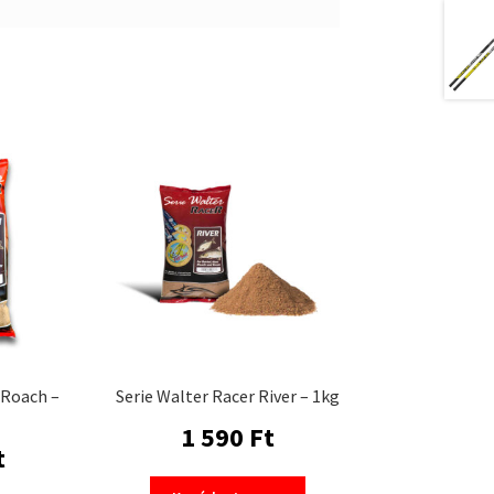
 Roach –
Serie Walter Racer River – 1kg
1 590
Ft
t