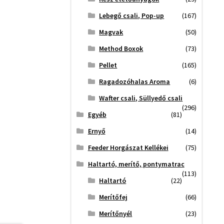
Lebegő csali, Pop-up
(167)
Magvak
(50)
Method Boxok
(73)
Pellet
(165)
Ragadozóhalas Aroma
(6)
Wafter csali, Süllyedő csali
(296)
Egyéb
(81)
Ernyő
(14)
Feeder Horgászat Kellékei
(75)
Haltartó, merítő, pontymatrac
(113)
Haltartó
(22)
Merítőfej
(66)
Merítőnyél
(23)