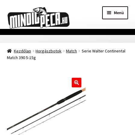
Ugrás
Kilépés
Menü
a
a
navigációhoz
tartalomba
Főoldal
Kezdőlap
Horgászbotok
Match
Serie Walter Continental
Adatvédelmi nyilatkozat
Match 390 5-15g
Vásárlási feltételek
Szállítási Információ
🔍
Kapcsolat
Márkák
Mohosz Versenynaptár 2025