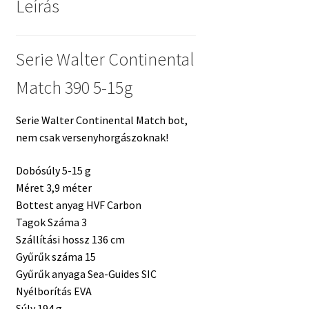
Leírás
Serie Walter Continental
Match 390 5-15g
Serie Walter Continental Match bot,
nem csak versenyhorgászoknak!
Dobósúly 5-15 g
Méret 3,9 méter
Bottest anyag HVF Carbon
Tagok Száma 3
Szállítási hossz 136 cm
Gyűrűk száma 15
Gyűrűk anyaga Sea-Guides SIC
Nyélborítás EVA
Súly 194 g