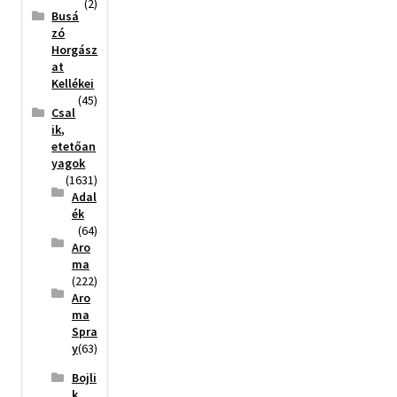
(2)
Busá
zó
Horgász
at
Kellékei
(45)
Csal
ik,
etetőan
yagok
(1631)
Adal
ék
(64)
Aro
ma
(222)
Aro
ma
Spra
y
(63)
Bojli
k