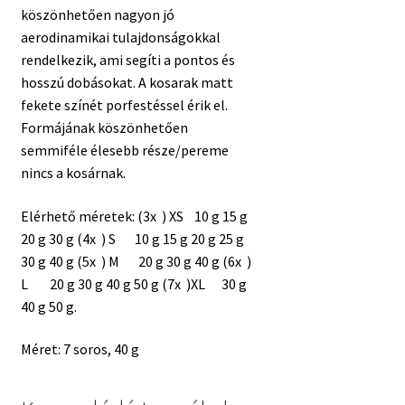
köszönhetően nagyon jó
aerodinamikai tulajdonságokkal
rendelkezik, ami segíti a pontos és
hosszú dobásokat. A kosarak matt
fekete színét porfestéssel érik el.
Formájának köszönhetően
semmiféle élesebb része/pereme
nincs a kosárnak.
Elérhető méretek: (3x ) XS 10 g 15 g
20 g 30 g (4x ) S 10 g 15 g 20 g 25 g
30 g 40 g (5x ) M 20 g 30 g 40 g (6x )
L 20 g 30 g 40 g 50 g (7x )XL 30 g
40 g 50 g.
Méret: 7 soros, 40 g