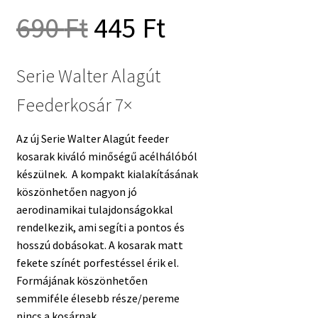
Original
Current
690
Ft
445
Ft
price
price
Serie Walter Alagút
Feederkosár 7×
was:
is:
Az új Serie Walter Alagút feeder
690 Ft.
445 Ft.
kosarak kiváló minőségű acélhálóból
készülnek. A kompakt kialakításának
köszönhetően nagyon jó
aerodinamikai tulajdonságokkal
rendelkezik, ami segíti a pontos és
hosszú dobásokat. A kosarak matt
fekete színét porfestéssel érik el.
Formájának köszönhetően
semmiféle élesebb része/pereme
nincs a kosárnak.