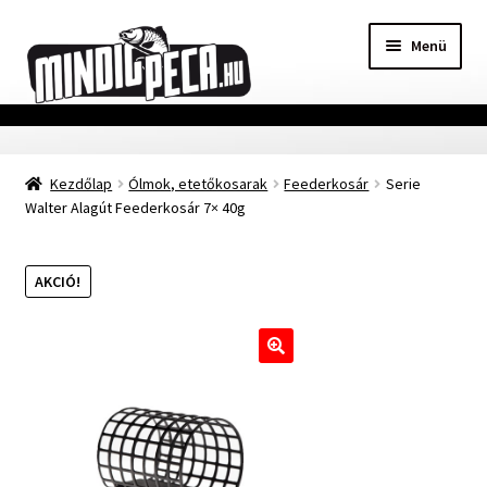
Ugrás
Kilépés
Menü
a
a
navigációhoz
tartalomba
Főoldal
Kezdőlap
Ólmok, etetőkosarak
Feederkosár
Serie
Adatvédelmi nyilatkozat
Walter Alagút Feederkosár 7× 40g
Vásárlási feltételek
AKCIÓ!
Szállítási Információ
Kapcsolat
🔍
Márkák
Mohosz Versenynaptár 2025