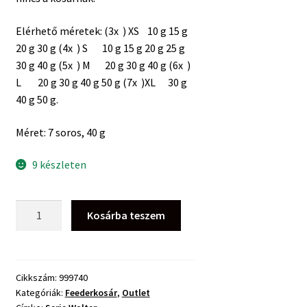
Elérhető méretek: (3x ) XS 10 g 15 g
20 g 30 g (4x ) S 10 g 15 g 20 g 25 g
30 g 40 g (5x ) M 20 g 30 g 40 g (6x )
L 20 g 30 g 40 g 50 g (7x )XL 30 g
40 g 50 g.
Méret: 7 soros, 40 g
9 készleten
Serie
Kosárba teszem
Walter
Alagút
Feederkosár
7×
Cikkszám:
999740
Kategóriák:
Feederkosár
,
Outlet
40g