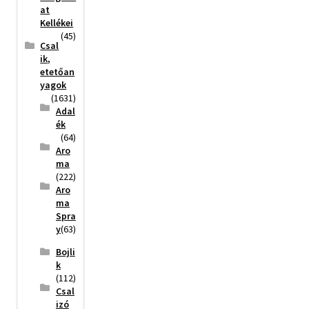
at
Kellékei
(45)
Csal
ik,
etetőan
yagok
(1631)
Adal
ék
(64)
Aro
ma
(222)
Aro
ma
Spra
y
(63)
Bojli
k
(112)
Csal
izó