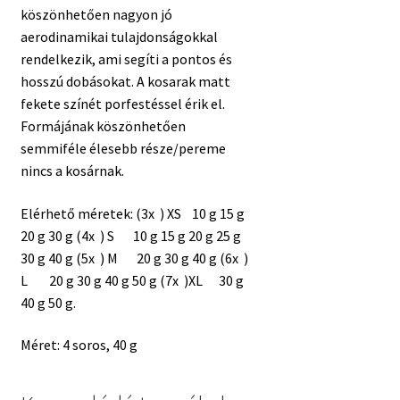
köszönhetően nagyon jó
aerodinamikai tulajdonságokkal
rendelkezik, ami segíti a pontos és
hosszú dobásokat. A kosarak matt
fekete színét porfestéssel érik el.
Formájának köszönhetően
semmiféle élesebb része/pereme
nincs a kosárnak.
Elérhető méretek: (3x ) XS 10 g 15 g
20 g 30 g (4x ) S 10 g 15 g 20 g 25 g
30 g 40 g (5x ) M 20 g 30 g 40 g (6x )
L 20 g 30 g 40 g 50 g (7x )XL 30 g
40 g 50 g.
Méret: 4 soros, 40 g