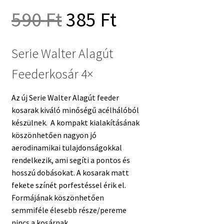
Original
Current
590
Ft
385
Ft
price
price
Serie Walter Alagút
Feederkosár 4×
was:
is:
Az új Serie Walter Alagút feeder
590 Ft.
385 Ft.
kosarak kiváló minőségű acélhálóból
készülnek. A kompakt kialakításának
köszönhetően nagyon jó
aerodinamikai tulajdonságokkal
rendelkezik, ami segíti a pontos és
hosszú dobásokat. A kosarak matt
fekete színét porfestéssel érik el.
Formájának köszönhetően
semmiféle élesebb része/pereme
nincs a kosárnak.