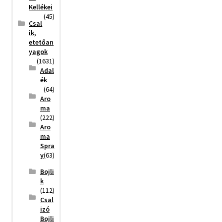
Kellékei
(45)
Csal
ik,
etetőan
yagok
(1631)
Adal
ék
(64)
Aro
ma
(222)
Aro
ma
Spra
y
(63)
Bojli
k
(112)
Csal
izó
Bojli