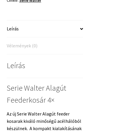
Címke:
Serie Walter
mennyiség
Leírás
Vélemények (0)
Leírás
Serie Walter Alagút
Feederkosár 4×
Az új Serie Walter Alagút feeder
kosarak kiváló minőségű acélhálóból
készülnek. A kompakt kialakításának