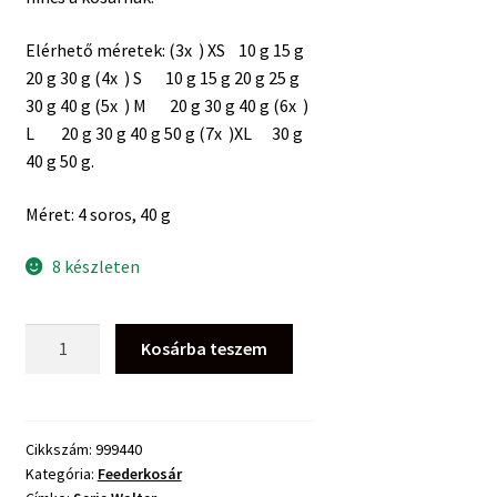
Elérhető méretek: (3x ) XS 10 g 15 g
20 g 30 g (4x ) S 10 g 15 g 20 g 25 g
30 g 40 g (5x ) M 20 g 30 g 40 g (6x )
L 20 g 30 g 40 g 50 g (7x )XL 30 g
40 g 50 g.
Méret: 4 soros, 40 g
8 készleten
Serie
Kosárba teszem
Walter
Alagút
Feederkosár
4×
Cikkszám:
999440
Kategória:
Feederkosár
40g