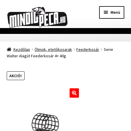
Ugrás
Kilépés
Menü
a
a
navigációhoz
tartalomba
Főoldal
Kezdőlap
Ólmok, etetőkosarak
Feederkosár
Serie
Adatvédelmi nyilatkozat
Walter Alagút Feederkosár 4× 40g
Vásárlási feltételek
AKCIÓ!
Szállítási Információ
Kapcsolat
🔍
Márkák
Mohosz Versenynaptár 2025