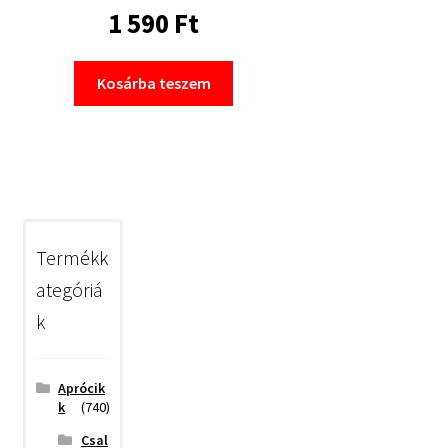
1 590
Ft
Kosárba teszem
Termékk
ategóriá
k
Aprócik
k
(740)
Csal