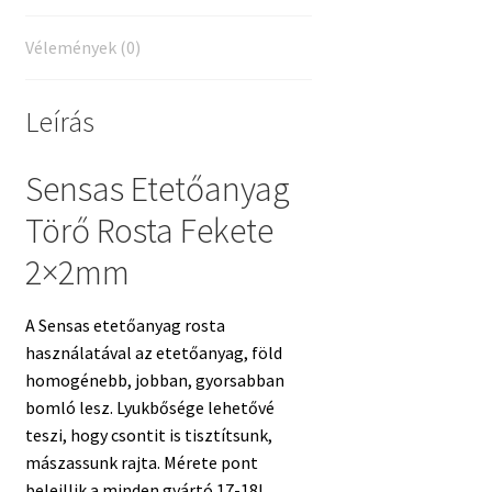
Vélemények (0)
Leírás
Sensas Etetőanyag
Törő Rosta Fekete
2×2mm
A Sensas etetőanyag rosta
használatával az etetőanyag, föld
homogénebb, jobban, gyorsabban
bomló lesz. Lyukbősége lehetővé
teszi, hogy csontit is tisztítsunk,
mászassunk rajta. Mérete pont
beleillik a minden gyártó 17-18l