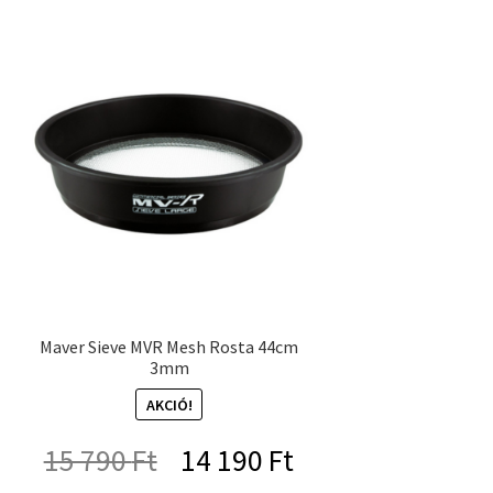
Maver Sieve MVR Mesh Rosta 44cm
3mm
AKCIÓ!
Original
Current
15 790
Ft
14 190
Ft