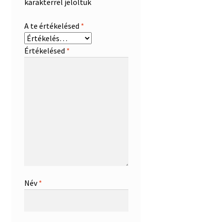
karakterrel jelöltük
A te értékelésed
*
Értékelésed
*
Név
*