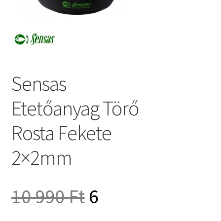
Sensas
Etetőanyag Törő
Rosta Fekete
2×2mm
Original
10 990
Ft
6