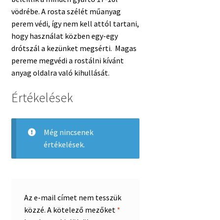
vödrébe. A rosta szélét műanyag
perem védi, így nem kell attól tartani,
hogy használat közben egy-egy
drótszál a kezünket megsérti. Magas
pereme megvédi a rostálni kívánt
anyag oldalra való kihullását.
Értékelések
Még nincsenek
értékelések.
Az e-mail címet nem tesszük
közzé.
A kötelező mezőket
*