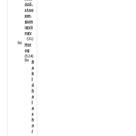
öző,
stoo
per,
gum
igyö
ngy
(31)
Hor
og
(524)
R
a
b
l
ó
h
a
l
a
s
h
o
r