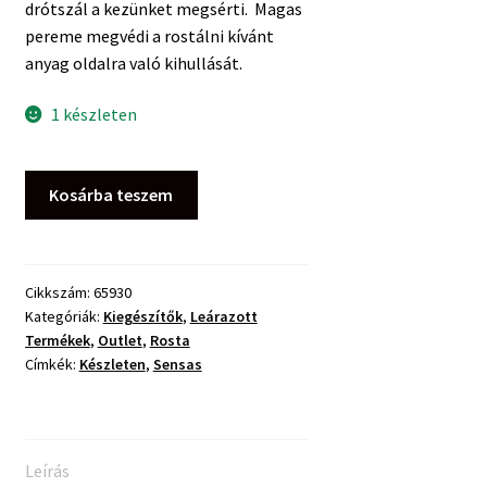
drótszál a kezünket megsérti. Magas
pereme megvédi a rostálni kívánt
anyag oldalra való kihullását.
1 készleten
Sensas
Kosárba teszem
Etetőanyag
Törő
Rosta
Fekete
Cikkszám:
65930
Kategóriák:
Kiegészítők
,
Leárazott
2×2mm
Termékek
,
Outlet
,
Rosta
mennyiség
Címkék:
Készleten
,
Sensas
Leírás