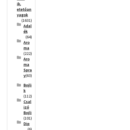
ik,
etetőan
yagok
(1631)
Adal
ék
(64)
Aro
ma
(222)
Aro
ma
Spra
y
(63)
Bojli
k
(112)
Csal
izó
Bojli
(101)
Dip
(6)