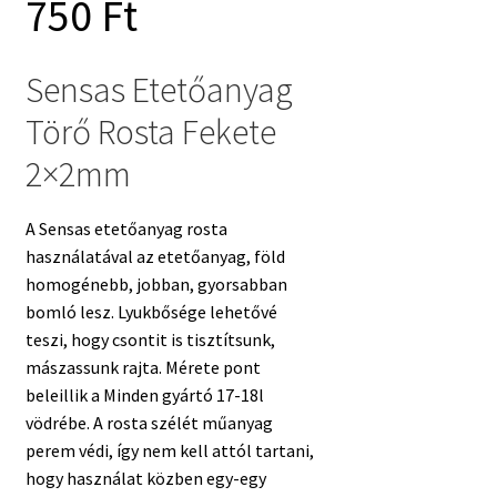
Current
price
750
Ft
price
was:
Sensas Etetőanyag
Törő Rosta Fekete
is:
10
2×2mm
6
990 Ft.
A Sensas etetőanyag rosta
használatával az etetőanyag, föld
750 Ft.
homogénebb, jobban, gyorsabban
bomló lesz. Lyukbősége lehetővé
teszi, hogy csontit is tisztítsunk,
mászassunk rajta. Mérete pont
beleillik a Minden gyártó 17-18l
vödrébe. A rosta szélét műanyag
perem védi, így nem kell attól tartani,
hogy használat közben egy-egy