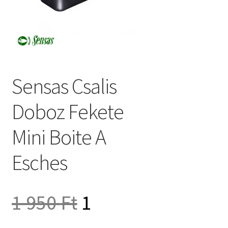
Sensas Csalis
Doboz Fekete
Mini Boite A
Esches
Original
1 950
Ft
1