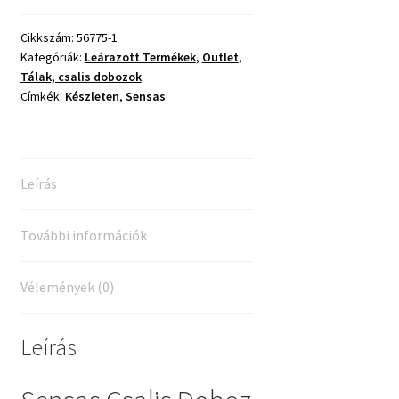
Fekete
Mini
Cikkszám:
56775-1
Kategóriák:
Leárazott Termékek
,
Outlet
,
Boite
Tálak, csalis dobozok
A
Címkék:
Készleten
,
Sensas
Esches
mennyiség
Leírás
További információk
Vélemények (0)
Leírás