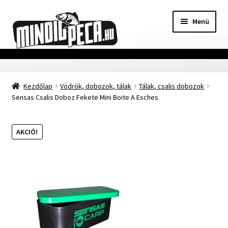
Ugrás
Kilépés
Menü
a
a
navigációhoz
tartalomba
Főoldal
Kezdőlap
Vödrök, dobozok, tálak
Tálak, csalis dobozok
Adatvédelmi nyilatkozat
Sensas Csalis Doboz Fekete Mini Boite A Esches
Vásárlási feltételek
AKCIÓ!
Szállítási Információ
Kapcsolat
Márkák
Mohosz Versenynaptár 2025