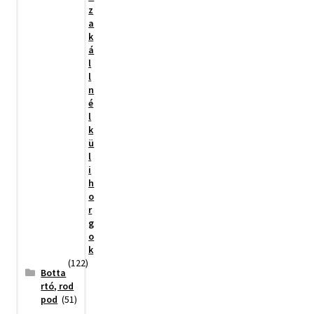
z
a
k
á
l
l
n
é
l
k
ü
l
i
h
o
r
g
o
k
(122)
Botta
rtó, rod
pod
(51)