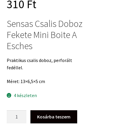
Current
price
310
Ft
price
was:
Sensas Csalis Doboz
Fekete Mini Boite A
is:
1
Esches
1
950 Ft.
Praktikus csalis doboz, perforált
fedéllel.
310 Ft.
Méret: 13×6,5×5 cm
4 készleten
Sensas
Kosárba teszem
Csalis
Doboz