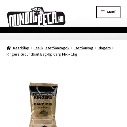
Ugrás
Kilépés
Menü
a
a
navigációhoz
tartalomba
Főoldal
Kezdőlap
Csalik, etetőanyagok
Etetőanyag
Ringers
Adatvédelmi nyilatkozat
Ringers Groundbait Bag-Up Carp Mix – 1kg
Vásárlási feltételek
Szállítási Információ
Kapcsolat
Márkák
Mohosz Versenynaptár 2025