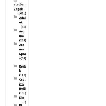
etetőan
yagok
(1631)
Adal
ék
(64)
Aro
ma
(222)
Aro
ma
Spra
y
(63)
Bojli
k
(112)
Csal
izó
Bojli
(101)
Dip
(6)
Et