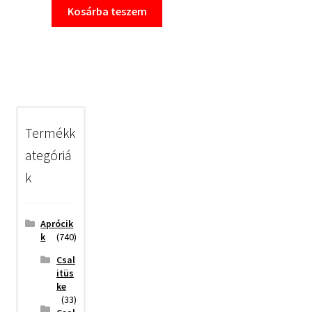
Kosárba teszem
Termékk
ategóriá
k
Aprócik
k
(740)
Csal
itüs
ke
(33)