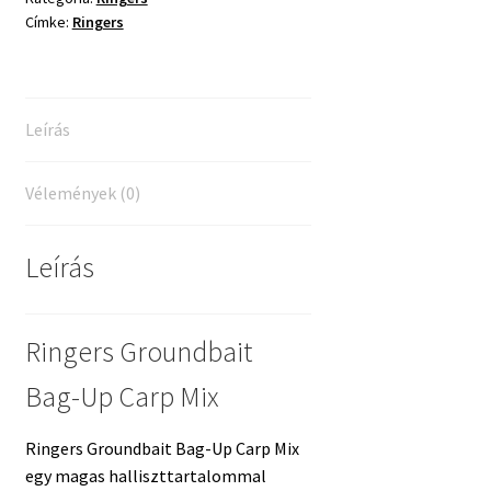
Címke:
Ringers
-
1kg
mennyiség
Leírás
Vélemények (0)
Leírás
Ringers Groundbait
Bag-Up Carp Mix
Ringers Groundbait Bag-Up Carp Mix
egy magas halliszttartalommal