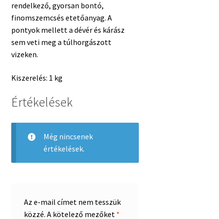
rendelkező, gyorsan bontó,
finomszemcsés etetőanyag. A
pontyok mellett a dévér és kárász
sem veti meg a túlhorgászott
vizeken.
Kiszerelés: 1 kg
Értékelések
Még nincsenek
értékelések.
Az e-mail címet nem tesszük
közzé.
A kötelező mezőket
*