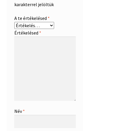
karakterrel jelöltük
A te értékelésed
*
Értékelésed
*
Név
*