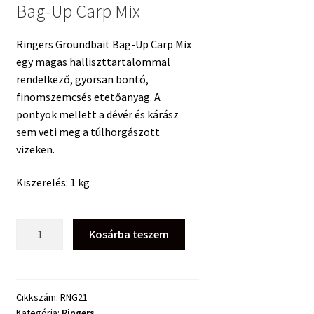
Bag-Up Carp Mix
Ringers Groundbait Bag-Up Carp Mix
egy magas halliszttartalommal
rendelkező, gyorsan bontó,
finomszemcsés etetőanyag. A
pontyok mellett a dévér és kárász
sem veti meg a túlhorgászott
vizeken.
Kiszerelés: 1 kg
Ringers
Kosárba teszem
Groundbait
Bag-
Up
Carp
Cikkszám:
RNG21
Kategória:
Ringers
Mix