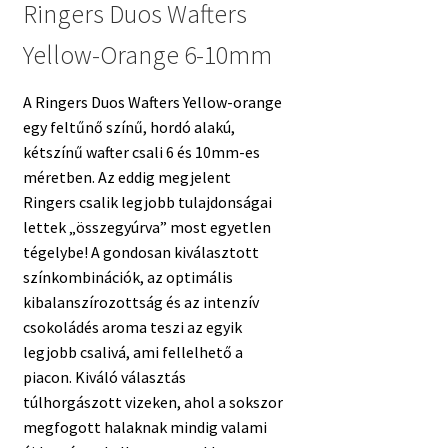
Ringers Duos Wafters
Yellow-Orange 6-10mm
A Ringers Duos Wafters Yellow-orange
egy feltűnő színű, hordó alakú,
kétszínű wafter csali 6 és 10mm-es
méretben. Az eddig megjelent
Ringers csalik legjobb tulajdonságai
lettek „összegyúrva” most egyetlen
tégelybe! A gondosan kiválasztott
színkombinációk, az optimális
kibalanszírozottság és az intenzív
csokoládés aroma teszi az egyik
legjobb csalivá, ami fellelhető a
piacon. Kiváló választás
túlhorgászott vizeken, ahol a sokszor
megfogott halaknak mindig valami