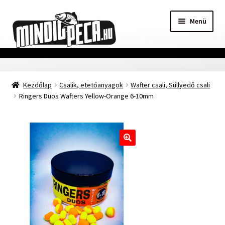
Ugrás
Kilépés
Menü
a
a
navigációhoz
tartalomba
Főoldal
Kezdőlap
Csalik, etetőanyagok
Wafter csali, Süllyedő csali
Adatvédelmi nyilatkozat
Ringers Duos Wafters Yellow-Orange 6-10mm
Vásárlási feltételek
Szállítási Információ
🔍
Kapcsolat
Márkák
Mohosz Versenynaptár 2025