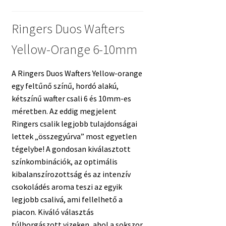
Ringers Duos Wafters
Yellow-Orange 6-10mm
A Ringers Duos Wafters Yellow-orange
egy feltűnő színű, hordó alakú,
kétszínű wafter csali 6 és 10mm-es
méretben. Az eddig megjelent
Ringers csalik legjobb tulajdonságai
lettek „összegyúrva” most egyetlen
tégelybe! A gondosan kiválasztott
színkombinációk, az optimális
kibalanszírozottság és az intenzív
csokoládés aroma teszi az egyik
legjobb csalivá, ami fellelhető a
piacon. Kiváló választás
túlhorgászott vizeken, ahol a sokszor