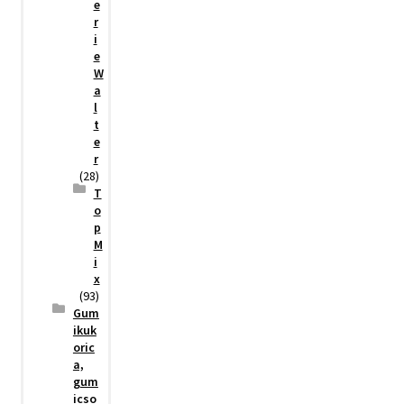
e
r
i
e
W
a
l
t
e
r
(28)
T
o
p
M
i
x
(93)
Gum
ikuk
oric
a,
gum
icso