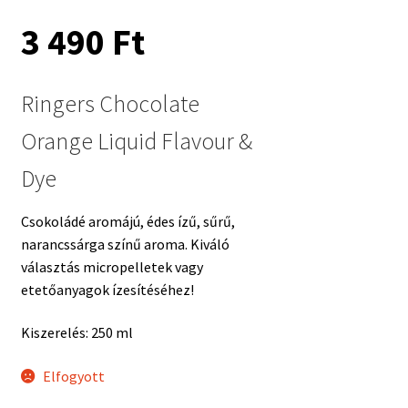
3 490
Ft
Ringers Chocolate
Orange Liquid Flavour &
Dye
Csokoládé aromájú, édes ízű, sűrű,
narancssárga színű aroma. Kiváló
választás micropelletek vagy
etetőanyagok ízesítéséhez!
Kiszerelés: 250 ml
Elfogyott