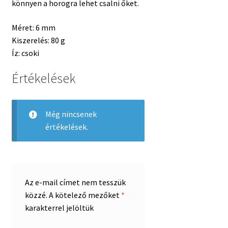
könnyen a horogra lehet csalni őket.
Méret: 6 mm
Kiszerelés: 80 g
Íz: csoki
Értékelések
Még nincsenek
értékelések.
Az e-mail címet nem tesszük
közzé.
A kötelező mezőket
*
karakterrel jelöltük