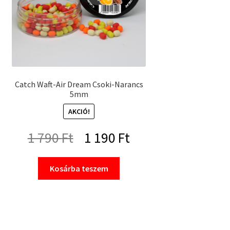
Catch Waft-Air Dream Csoki-Narancs
5mm
AKCIÓ!
Original
Current
1 790
Ft
1 190
Ft
price
price
Kosárba teszem
was:
is:
1
1
790 Ft.
190 Ft.