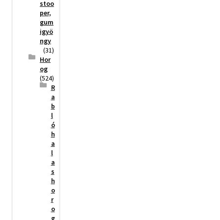
stoo
per,
gum
igyö
ngy
(31)
Hor
og
(524)
R
a
b
l
ó
h
a
l
a
s
h
o
r
o
g