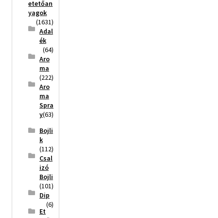
etetőan
yagok
(1631)
Adal
ék
(64)
Aro
ma
(222)
Aro
ma
Spra
y
(63)
Bojli
k
(112)
Csal
izó
Bojli
(101)
Dip
(6)
Et