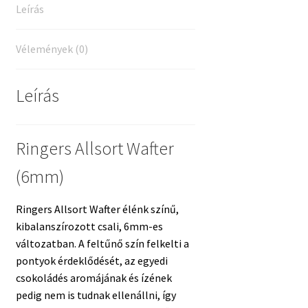
Leírás
Vélemények (0)
Leírás
Ringers Allsort Wafter
(6mm)
Ringers Allsort Wafter élénk színű,
kibalanszírozott csali, 6mm-es
változatban. A feltűnő szín felkelti a
pontyok érdeklődését, az egyedi
csokoládés aromájának és ízének
pedig nem is tudnak ellenállni, így