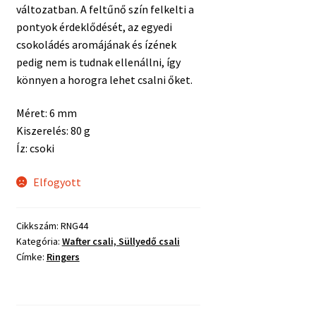
változatban. A feltűnő szín felkelti a
pontyok érdeklődését, az egyedi
csokoládés aromájának és ízének
pedig nem is tudnak ellenállni, így
könnyen a horogra lehet csalni őket.
Méret: 6 mm
Kiszerelés: 80 g
Íz: csoki
Elfogyott
Cikkszám:
RNG44
Kategória:
Wafter csali, Süllyedő csali
Címke:
Ringers