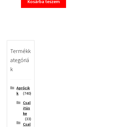
Kosárba teszem
Termékk
ategóriá
k
Aprócik
k
(740)
Csal
itüs
ke
(33)
Csal