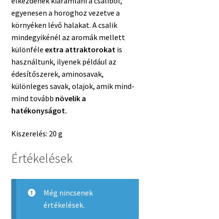
elkezdenek kiáramlani a csaliból,
egyenesen a horoghoz vezetve a
környéken lévő halakat. A csalik
mindegyikénél az aromák mellett
különféle
extra attraktorokat
is
használtunk, ilyenek például az
édesítőszerek, aminosavak,
különleges savak, olajok, amik mind-
mind tovább
növelik a
hatékonyságot.
Kiszerelés: 20 g
Értékelések
Még nincsenek
értékelések.