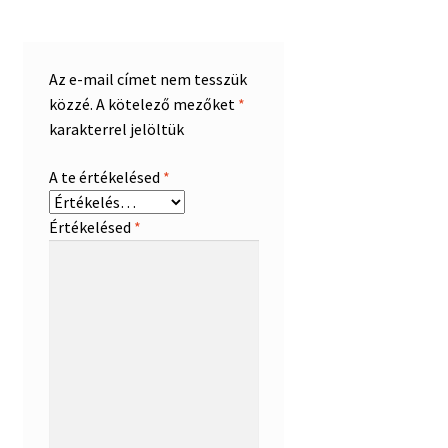
Az e-mail címet nem tesszük
közzé.
A kötelező mezőket
*
karakterrel jelöltük
A te értékelésed
*
Értékelésed
*