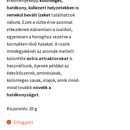
eredményeképp
különleges,
hatékony, kiélezett helyzetekben is
remekül bevált ízeket
találhattok
nálunk. Ezek a vízbe érve azonnal
elkezdenek kiáramlani a csaliból,
egyenesen a horoghoz vezetve a
környéken lévő halakat. A csalik
mindegyikénél az aromák mellett
különféle
extra attraktorokat
is
használtunk, ilyenek például az
édesítőszerek, aminosavak,
különleges savak, olajok, amik mind-
mind tovább
növelik a
hatékonyságot.
Kiszerelés: 20 g
Elfogyott