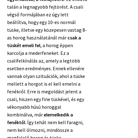
talán a legnagyobb fejtörést. A csali
végső formájában ez úgy lett
beállítva, hogy egy 10-es normál
tüske, illetve egy közepesen vastag 8-
as horog használatánál már
csak a
tüskét emeli fel
, a horog éppen
karcolja a mederfeneket. Ez a
csalifelkínálás az, amely a legtöbb
esetben eredményes. Ennek ellenére
vannak olyan szituációk, ahol a tüske
mellett a horgot is el kell emelni a
fenékről. Erre is megoldást jelent a
csali, hiszen egy fine tüskével, és egy
vékonyabb húsú horoggal
kombinálva, már
elemelkedik a
fenéktől
. Így tehát nem kell faragni,
nem kell ólmozni, mindössze a
megfelelő horog és tüske