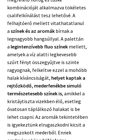
kombinációját alkalmazva tökéletes
csalifelkínálást tesz lehetővé. A
felhajtóerő mellett vitathatatlanul
a
színek és az aromák
bírnak a
legnagyobb hangsúllyal. A palettán
a
legintenzívebb fluo színek
mellett,
amelyek a víz alatti legkevesebb
szűrt fényt összegyűjtve is szinte
ragyognak, felkeltve ezzel a mohóbb
halak kíváncsiságát,
helyet kaptak a
rejtőzködő, mederfenékbe simuló
természetesebb színek is
, amikkel a
kristáytiszta vizekben élő, esetleg
óvatosan táplálkozó halakat is be
lehet csapni. Az aromák tekintetében
is igyekeztünk elrugaszkodni kicsit a
megszokott mederből. Ennek