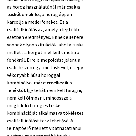
as horog használatánál már
csak a
tüskét emeli fel
, a horog éppen
karcolja a mederfeneket. Ez a
csalifelkínálás az, amely a legtöbb
esetben eredményes. Ennek ellenére
vannak olyan szituációk, ahol a tüske
mellett a horgot is el kell emelni a
fenékről. Erre is megoldást jelent a
csali, hiszen egy fine tüskével, és egy
vékonyabb húsú horoggal
kombinálva, már
elemelkedik a
fenéktől
. Így tehát nem kell faragni,
nem kell ólmozni, mindössze a
megfelelő horog és tüske
kombinációját alkalmazva tökéletes
csalifelkínálást tesz lehetővé. A
felhajtóerő mellett vitathatatlanul
a
színek és az aromák
bírnak a