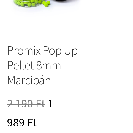
Promix Pop Up
Pellet 8mm
Marcipán
Original
2 190
Ft
1
Current
price
989
Ft