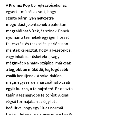
A
Promix Pop Up
fejlesztésekor az
egyértelmű cél az volt, hogy
szinte
bármilyen helyzetre
megoldást jelentsenek
a palettán
megtalálható ízek, és színek. Ennek
nyomán a termékek egy igen hosszú
fejlesztési és tesztelési perióduson
mentek keresztül, hogy a kezetekbe,
vagy inkább a tüskétekre, vagy
méginkább a halak szájába, már csak
a
legjobban működő, legfogósabb
csalik
kerüljenek. A sokoldalúan,
mégis egyszerűen használható
csali
egyik kulcsa, a felhajtóerő
. Ez okozta
talán a legnagyobb fejtörést. A csali
végső formájában ez úgy lett
beállítva, hogy egy 10-es normál
tüske, illetve egy közepesen vastag 8-