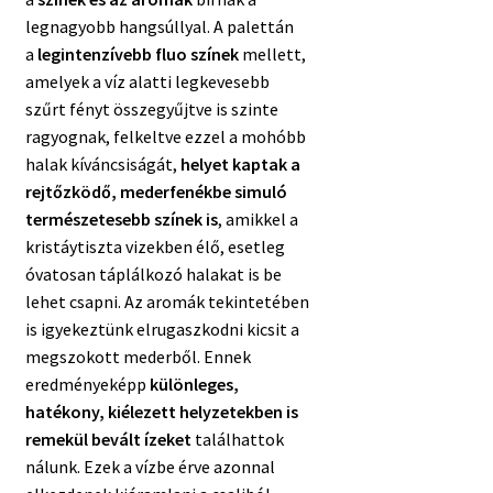
legnagyobb hangsúllyal. A palettán
a
legintenzívebb fluo színek
mellett,
amelyek a víz alatti legkevesebb
szűrt fényt összegyűjtve is szinte
ragyognak, felkeltve ezzel a mohóbb
halak kíváncsiságát,
helyet kaptak a
rejtőzködő, mederfenékbe simuló
természetesebb színek is
, amikkel a
kristáytiszta vizekben élő, esetleg
óvatosan táplálkozó halakat is be
lehet csapni. Az aromák tekintetében
is igyekeztünk elrugaszkodni kicsit a
megszokott mederből. Ennek
eredményeképp
különleges,
hatékony, kiélezett helyzetekben is
remekül bevált ízeket
találhattok
nálunk. Ezek a vízbe érve azonnal