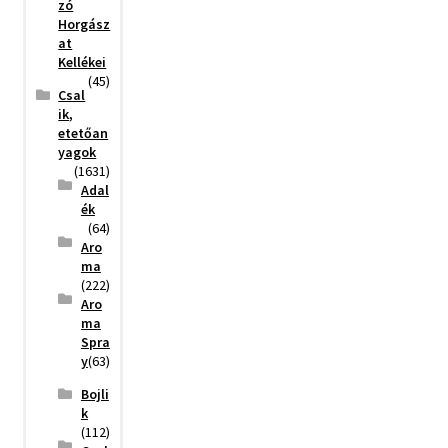
zó
Horgász
at
Kellékei
(45)
Csal
ik,
etetőan
yagok
(1631)
Adal
ék
(64)
Aro
ma
(222)
Aro
ma
Spra
y
(63)
Bojli
k
(112)