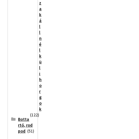
z
a
k
á
l
l
n
é
l
k
ü
l
i
h
o
r
g
o
k
(122)
Botta
rtó, rod
pod
(51)