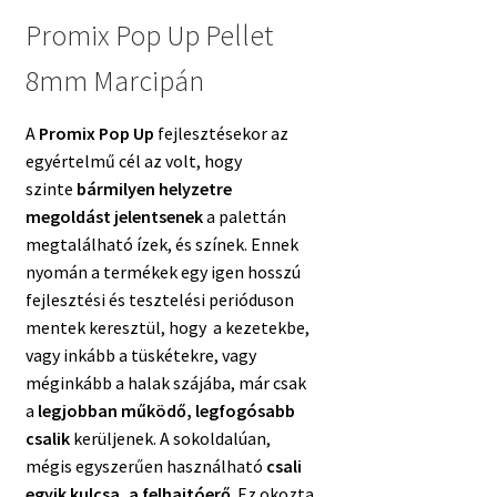
price
was:
Promix Pop Up Pellet
8mm Marcipán
is:
2
A
Promix Pop Up
fejlesztésekor az
1
190 Ft.
egyértelmű cél az volt, hogy
szinte
bármilyen helyzetre
megoldást jelentsenek
a palettán
989 Ft.
megtalálható ízek, és színek. Ennek
nyomán a termékek egy igen hosszú
fejlesztési és tesztelési perióduson
mentek keresztül, hogy a kezetekbe,
vagy inkább a tüskétekre, vagy
méginkább a halak szájába, már csak
a
legjobban működő, legfogósabb
csalik
kerüljenek. A sokoldalúan,
mégis egyszerűen használható
csali
egyik kulcsa, a felhajtóerő
. Ez okozta