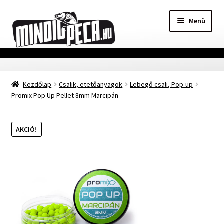
Ugrás
Kilépés
Menü
a
a
navigációhoz
tartalomba
Főoldal
Kezdőlap
Csalik, etetőanyagok
Lebegő csali, Pop-up
Adatvédelmi nyilatkozat
Promix Pop Up Pellet 8mm Marcipán
Vásárlási feltételek
AKCIÓ!
Szállítási Információ
Kapcsolat
Márkák
Mohosz Versenynaptár 2025