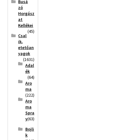
Busá
zó
Horgász
at
Kellékei
(45)
Csal
ik,
etetőan
yagok
(1631)
Adal
ék
(64)
Aro
ma
(222)
Aro
ma
Spra
y
(63)
Bojli
k