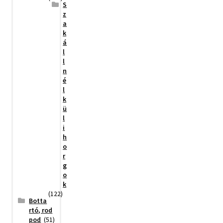
S
z
a
k
á
l
l
n
é
l
k
ü
l
i
h
o
r
g
o
k
(122)
Botta
rtó, rod
pod
(51)