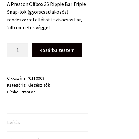
A Preston Offbox 36 Ripple Bar Triple
Snap-lok (gyorscsatlakozós)
rendeszerrel ellátott szivacsos kar,
2db menetes véggel.
Preston
Kosárba teszem
Offbox
36
Ripple
Bar
Cikkszám:
P0110003
Kategória:
Kiegészítők
Triple
Címke:
Preston
mennyiség
Leírás