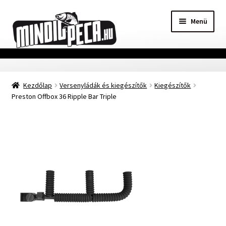
Ugrás
Kilépés
Menü
a
a
navigációhoz
tartalomba
Főoldal
Kezdőlap
Versenyládák és kiegészítők
Kiegészítők
Adatvédelmi nyilatkozat
Preston Offbox 36 Ripple Bar Triple
Vásárlási feltételek
Szállítási Információ
Kapcsolat
Márkák
Mohosz Versenynaptár 2025