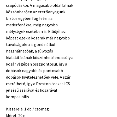
csapódáskor. A magasabb oldalfalnak
köszönhetően az etetőanyagunk
biztos egyben fog leérni a
mederfenékre, még nagyobb
mélységek esetében is. Elődjéhez
képest ezek a kosarak már nagyobb
távolságokra is gond nélkül
használhatóak, a súlyozás
kialakításának köszönhetően: a súly a
kosár végében összpontosul, így a
dobások nagyobb és pontosabb
dobások kivitelezhetőek vele. A szár
cserélhető, így a Preston összes ICS
jelzésű szárával és kosarával
kompatibilis.
Kiszerelé: 1 db / csomag.
Méret: 20 g