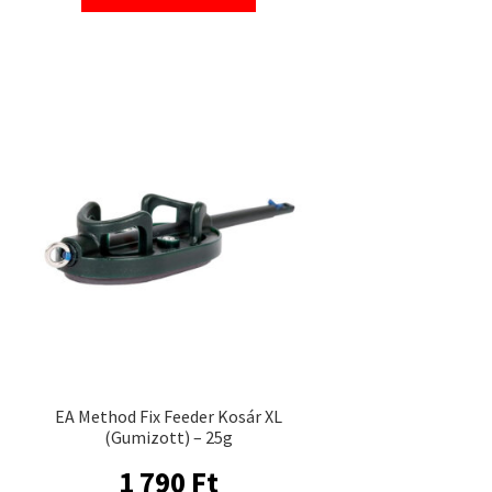
EA Method Fix Feeder Kosár XL
(Gumizott) – 25g
1 790
Ft