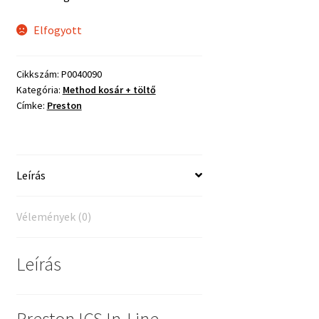
Elfogyott
Cikkszám:
P0040090
Kategória:
Method kosár + töltő
Címke:
Preston
Leírás
Vélemények (0)
Leírás