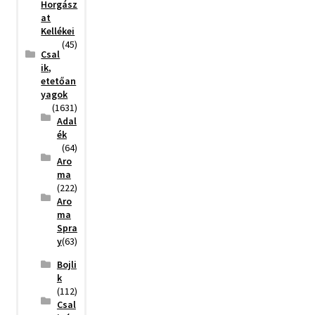
Horgász
at
Kellékei
(45)
Csal
ik,
etetőan
yagok
(1631)
Adal
ék
(64)
Aro
ma
(222)
Aro
ma
Spra
y
(63)
Bojli
k
(112)
Csal