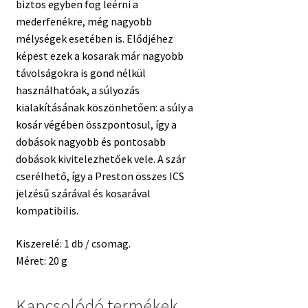
biztos egyben fog leérni a
mederfenékre, még nagyobb
mélységek esetében is. Elődjéhez
képest ezek a kosarak már nagyobb
távolságokra is gond nélkül
használhatóak, a súlyozás
kialakításának köszönhetően: a súly a
kosár végében összpontosul, így a
dobások nagyobb és pontosabb
dobások kivitelezhetőek vele. A szár
cserélhető, így a Preston összes ICS
jelzésű szárával és kosarával
kompatibilis.
Kiszerelé: 1 db / csomag.
Méret: 20 g
Kapcsolódó termékek