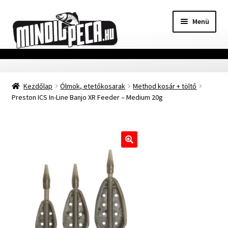
Ugrás
Kilépés
Menü
a
a
navigációhoz
tartalomba
Főoldal
Kezdőlap
Ólmok, etetőkosarak
Method kosár + töltő
Adatvédelmi nyilatkozat
Preston ICS In-Line Banjo XR Feeder – Medium 20g
Vásárlási feltételek
Szállítási Információ
🔍
Kapcsolat
Márkák
Mohosz Versenynaptár 2025