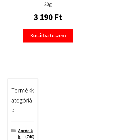
20g
3 190
Ft
Kosárba teszem
Termékk
ategóriá
k
Aprócik
k
(740)